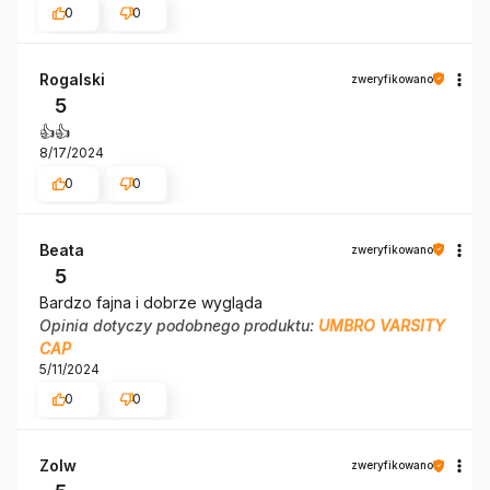
0
0
Rogalski
zweryfikowano
5
👍️👍️
8/17/2024
0
0
Beata
zweryfikowano
5
Bardzo fajna i dobrze wygląda
Opinia dotyczy podobnego produktu:
UMBRO VARSITY
CAP
5/11/2024
0
0
Zolw
zweryfikowano