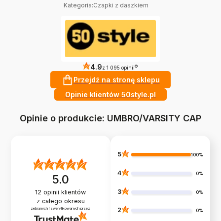
Kategoria
:
Czapki z daszkiem
4.9
?
z 1 095 opinii
Przejdź na stronę sklepu
Opinie klientów 50style.pl
Opinie o produkcie: UMBRO/VARSITY CAP
5
100%
4
0%
5.0
3
12
opinii klientów
0%
z całego okresu
zebranych i zweryfikowanych przez
2
0%