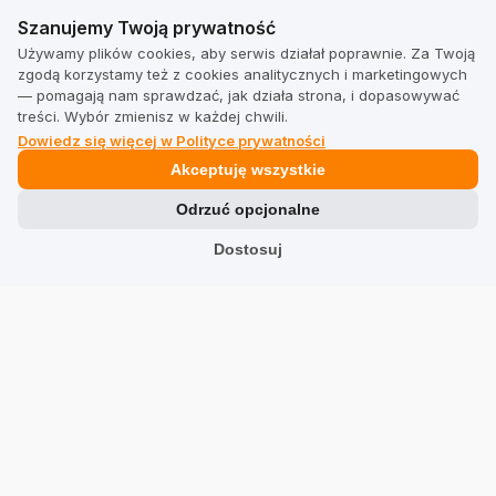
Szanujemy Twoją prywatność
Shopify
Szanujemy Twoją prywatność
Używamy plików cookies, aby serwis działał poprawnie. Za Twoją
Shoper
zgodą korzystamy też z cookies analitycznych i marketingowych
— pomagają nam sprawdzać, jak działa strona, i dopasowywać
WooCommerce
treści. Wybór zmienisz w każdej chwili.
Dowiedz się więcej w Polityce prywatności
Idosell
Akceptuję wszystkie
PrestaShop
Odrzuć opcjonalne
Prawne
Dostosuj
Regulamin dla firm
Regulamin dla użytkowników
Polityka prywatności
Branże
Sklepy