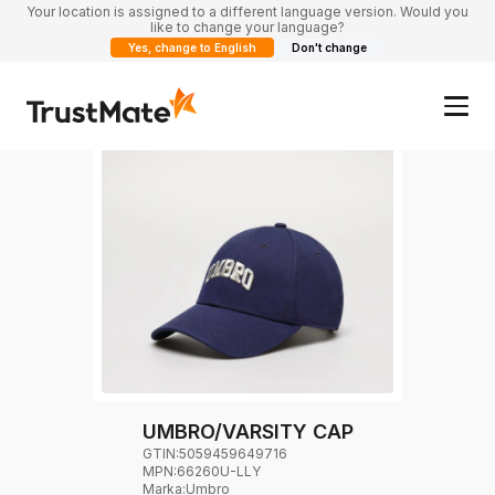
Your location is assigned to a different language version. Would you
like to change your language?
Yes, change to English
Don't change
UMBRO/VARSITY CAP
GTIN:
5059459649716
MPN:
66260U-LLY
Marka
:
Umbro