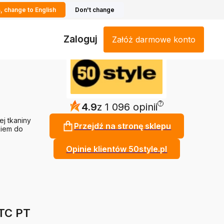
, change to English
Don't change
Zaloguj
Załóż darmowe konto
?
4.9
z 1 096 opinii
j tkaniny
Przejdź na stronę sklepu
kiem do
Opinie klientów 50style.pl
 TC PT