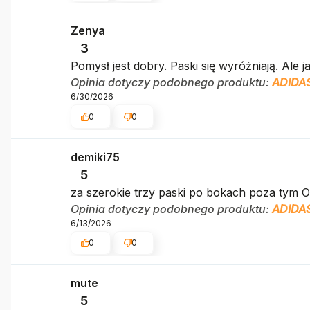
Zenya
3
Pomysł jest dobry. Paski się wyróżniają. Ale ja
Opinia dotyczy podobnego produktu:
ADIDAS
6/30/2026
0
0
demiki75
5
za szerokie trzy paski po bokach poza tym 
Opinia dotyczy podobnego produktu:
ADIDAS
6/13/2026
0
0
mute
5