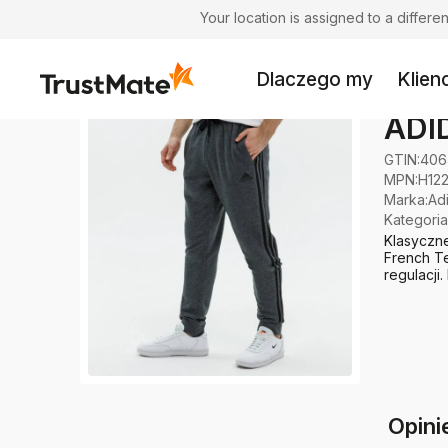
Your location is assigned to a differ
Dlaczego my
Klienc
ADI
GTIN:
406
MPN:
H12
Marka
:
Ad
Kategoria
Klasyczn
French Te
regulacji.
Opini