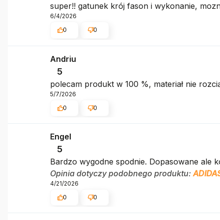
super!! gatunek krój fason i wykonanie, moz
6/4/2026
0
0
Andriu
5
polecam produkt w 100 %, materiał nie rozcią
5/7/2026
0
0
Engel
5
Bardzo wygodne spodnie. Dopasowane ale k
Opinia dotyczy podobnego produktu:
ADIDAS
4/21/2026
0
0