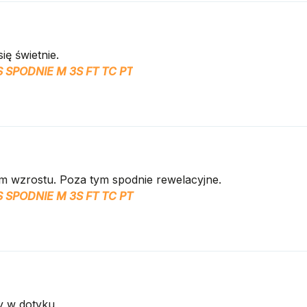
ię świetnie.
 SPODNIE M 3S FT TC PT
cm wzrostu. Poza tym spodnie rewelacyjne.
 SPODNIE M 3S FT TC PT
y w dotyku