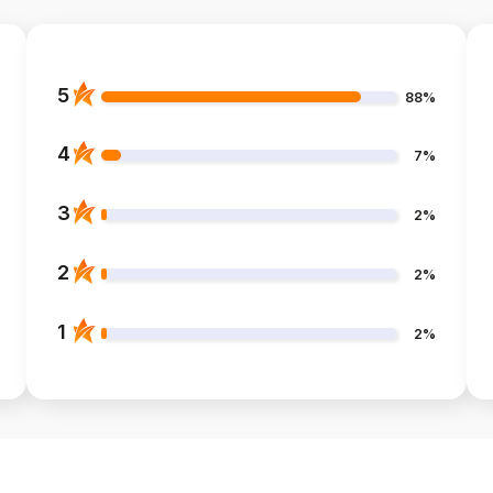
5
88%
4
7%
3
2%
2
2%
1
2%