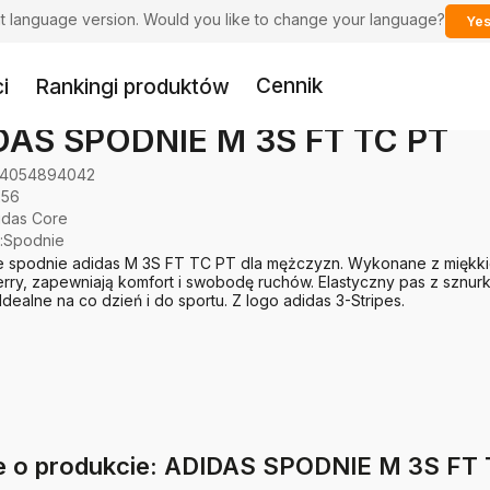
ent language version. Would you like to change your language?
Yes
Cennik
i
Rankingi produktów
DAS SPODNIE M 3S FT TC PT
4054894042
256
idas Core
:
Spodnie
e spodnie adidas M 3S FT TC PT dla mężczyzn. Wykonane z miękkie
rry, zapewniają komfort i swobodę ruchów. Elastyczny pas z sznur
 Idealne na co dzień i do sportu. Z logo adidas 3-Stripes.
e o produkcie: ADIDAS SPODNIE M 3S FT