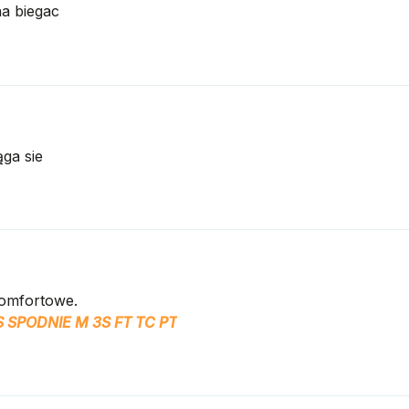
na biegac
ga sie
omfortowe.
 SPODNIE M 3S FT TC PT