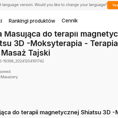
ent language version. Would you like to change your language?
Yes
Cennik
i
Rankingi produktów
 Masująca do terapii magnetyc
tsu 3D -Moksyterapia - Terapia
 Masaż Tajski
6-19398_20241204161742
gomed
:
Masażery
ąca do terapii magnetycznej Shiatsu 3D -