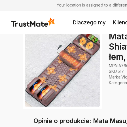
Your location is assigned to a differ
Dlaczego my
Klienc
Mata
Shia
łem,
MPN:
A76
SKU:
517
Marka
:
Vi
Kategoria
Opinie o produkcie: Mata Masuj