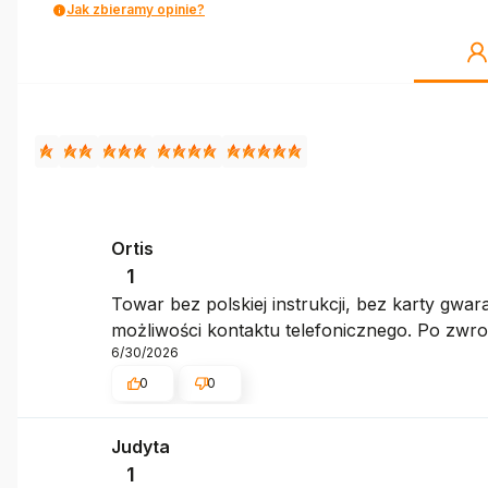
Jak zbieramy opinie?
Ortis
1
Towar bez polskiej instrukcji, bez karty gw
możliwości kontaktu telefonicznego. Po zwroc
6/30/2026
0
0
Judyta
1