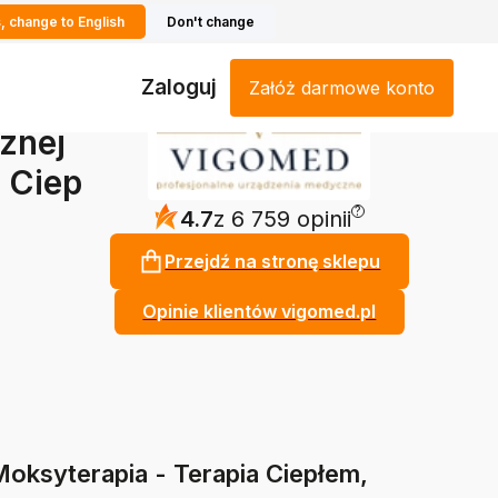
, change to English
Don't change
Zaloguj
Załóż darmowe konto
znej
 Ciep
?
4.7
z 6 759 opinii
Przejdź na stronę sklepu
Opinie klientów vigomed.pl
Moksyterapia - Terapia Ciepłem,