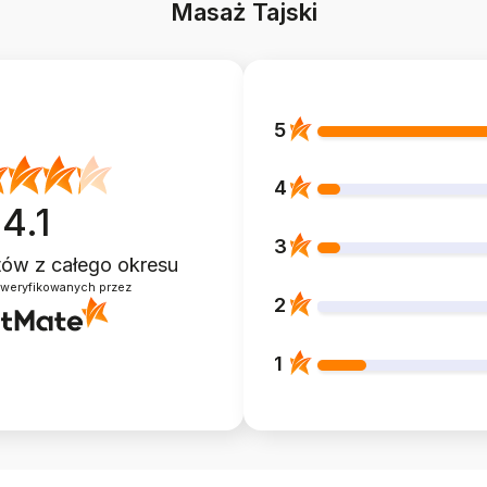
Masaż Tajski
5
4
4.1
3
ntów
z całego okresu
zweryfikowanych przez
2
1