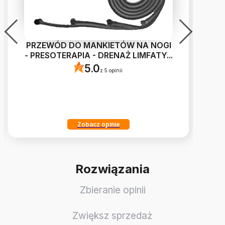
PRZEWÓD DO MANKIETÓW NA NOGI
Ob
- PRESOTERAPIA - DRENAŻ LIMFATY
...
5.0
z 5 opinii
Zobacz opinie
Rozwiązania
Zbieranie opinii
Zwiększ sprzedaż