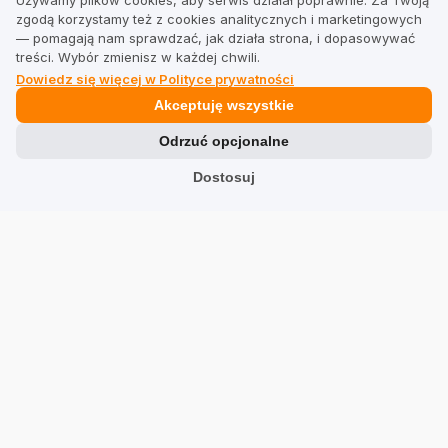
Używamy plików cookies, aby serwis działał poprawnie. Za Twoją
zgodą korzystamy też z cookies analitycznych i marketingowych
PrestaShop
— pomagają nam sprawdzać, jak działa strona, i dopasowywać
treści. Wybór zmienisz w każdej chwili.
Prawne
Dowiedz się więcej w Polityce prywatności
Akceptuję wszystkie
Regulamin dla firm
Odrzuć opcjonalne
Regulamin dla użytkowników
Dostosuj
Polityka prywatności
Branże
Sklepy
Usługi
Hotele
Restauracje
Znajdź firmę