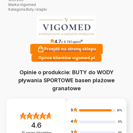
Marka
:
Vigomed
Kategoria
:
Buty i klapki
4.7
?
z 6 761 opinii
Przejdź na stronę sklepu
Opinie klientów vigomed.pl
Opinie o produkcie: BUTY do WODY
pływania SPORTOWE basen plażowe
granatowe
5
91%
4
0%
4.6
3
11
opinii klientów
0%