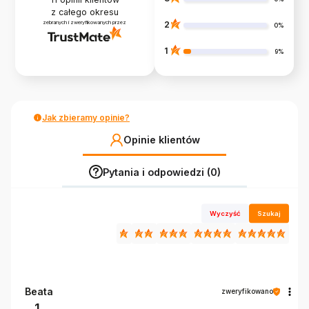
z całego okresu
zebranych i zweryfikowanych przez
2
0%
1
9%
Jak zbieramy opinie?
Opinie klientów
Pytania i odpowiedzi (0)
Wyczyść
Szukaj
Beata
zweryfikowano
1