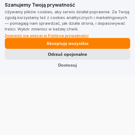
Szanujemy Twoją prywatność
Zobacz wszystkie
Używamy plików cookies, aby serwis działał poprawnie. Za Twoją
zgodą korzystamy też z cookies analitycznych i marketingowych
— pomagają nam sprawdzać, jak działa strona, i dopasowywać
treści. Wybór zmienisz w każdej chwili.
Dowiedz się więcej w Polityce prywatności
Akceptuję wszystkie
Dla Firm
Odrzuć opcjonalne
Cennik
Dostosuj
Kalkulator
Integracje
Shopify
Shoper
WooCommerce
Idosell