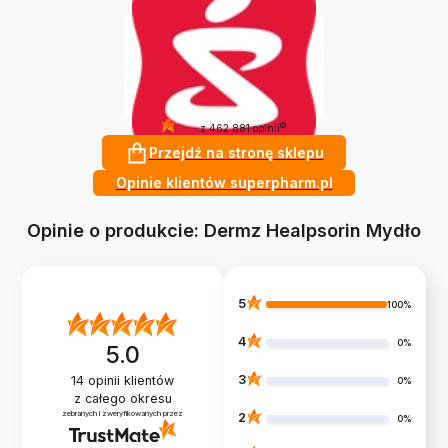
4.9
?
z 462 881 opinii
Przejdź na stronę sklepu
Opinie klientów superpharm.pl
Opinie o produkcie: Dermz Healpsorin Mydło
5
100%
4
0%
5.0
3
14
opinii klientów
0%
z całego okresu
zebranych i zweryfikowanych przez
2
0%