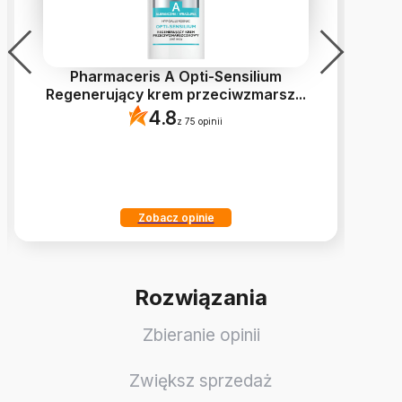
Pharmaceris A Opti-Sensilium
L
Regenerujący krem przeciwzmarsz
...
4.8
z 75 opinii
Zobacz opinie
Rozwiązania
Zbieranie opinii
Zwiększ sprzedaż