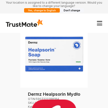
Your location is assigned to a different language version. Would you
like to change your language?
Yes, change to English
Don't change
Dermz Healpsorin Mydło
GTIN:
5907222288184
SKU:
165503
Kategoria
:
Ciało