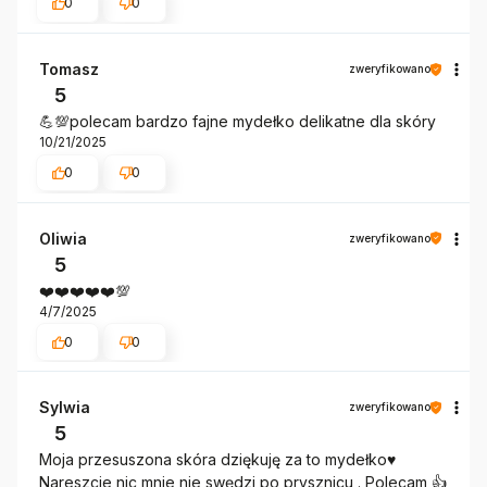
0
0
Tomasz
zweryfikowano
5
💪💯polecam bardzo fajne mydełko delikatne dla skóry
10/21/2025
0
0
Oliwia
zweryfikowano
5
❤️❤️❤️❤️❤️💯
4/7/2025
0
0
Sylwia
zweryfikowano
5
Moja przesuszona skóra dziękuję za to mydełko♥️
Nareszcie nic mnie nie swędzi po prysznicu . Polecam 👍️