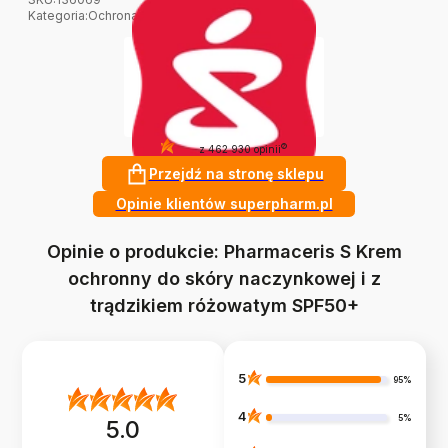
Kategoria
:
Ochrona przeciwsłoneczna
4.9
?
z 462 930 opinii
Przejdź na stronę sklepu
Opinie klientów superpharm.pl
Opinie o produkcie: Pharmaceris S Krem
ochronny do skóry naczynkowej i z
trądzikiem różowatym SPF50+
5
95%
4
5%
5.0