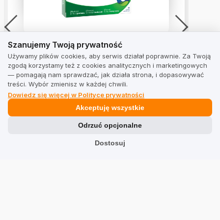
Szanujemy Twoją prywatność
TriSulin, Suplement diety
Szanujemy Twoją prywatność
wspomagający odchudzanie,
Używamy plików cookies, aby serwis działał poprawnie. Za Twoją
Tabletki
zgodą korzystamy też z cookies analitycznych i marketingowych
4.6
— pomagają nam sprawdzać, jak działa strona, i dopasowywać
z 8 opinii
treści. Wybór zmienisz w każdej chwili.
Dowiedz się więcej w Polityce prywatności
Akceptuję wszystkie
Zobacz opinie
Odrzuć opcjonalne
Dostosuj
Rozwiązania
Zbieranie opinii
Zwiększ sprzedaż