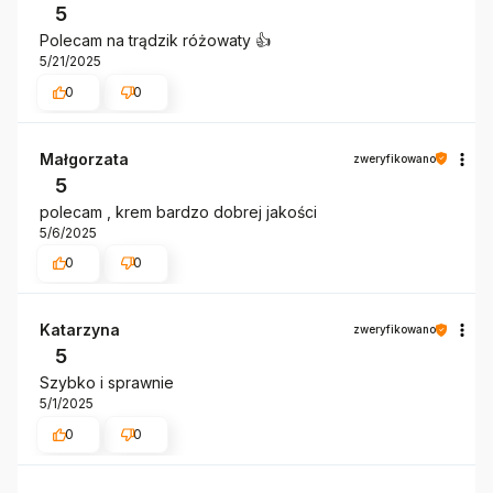
5
Polecam na trądzik różowaty 👍️
5/21/2025
0
0
Małgorzata
zweryfikowano
5
polecam , krem bardzo dobrej jakości
5/6/2025
0
0
Katarzyna
zweryfikowano
5
Szybko i sprawnie
5/1/2025
0
0