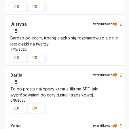
0
0
Justyna
zweryfikowano
5
Bardzo polecam, trochę ciężko się rozsmarowuje ale nie
jest ciężki na twarzy
7/15/2025
0
0
Dariia
zweryfikowano
5
To po prostu najlepszy krem ​​z filtrem SPF, jaki
wypróbowałam do cery tłustej i trądzikowej.
6/9/2025
0
0
Yana
zweryfikowano