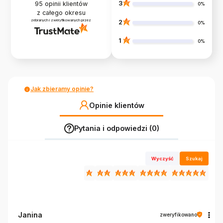
3
95
opinii klientów
0%
z całego okresu
zebranych i zweryfikowanych przez
2
0%
1
0%
Jak zbieramy opinie?
Opinie klientów
Pytania i odpowiedzi (0)
Wyczyść
Szukaj
Janina
zweryfikowano