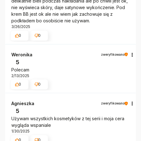
delikatnie bieli podczas nakładania ale po chwili jest ok,
nie wyświeca skóry, daje satynowe wykończenie. Pod
krem BB jest ok ale nie wiem jak zachowuje się z
podkładem bo osobiście nie używam.
3/26/2025
0
0
Weronika
zweryfikowano
5
Polecam
2/13/2025
0
0
Agnieszka
zweryfikowano
5
Używam wszystkich kosmetyków z tej serii i moja cera
wygląda wspaniale
1/30/2025
0
0