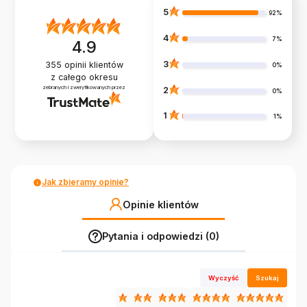
5
92%
4
7%
4.9
3
355
opinii klientów
0%
z całego okresu
zebranych i zweryfikowanych przez
2
0%
1
1%
Jak zbieramy opinie?
Opinie klientów
Pytania i odpowiedzi (0)
Wyczyść
Szukaj