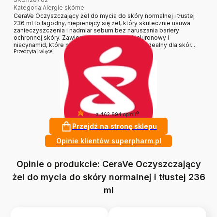
Kategoria
:
Alergie skórne
CeraVe Oczyszczający żel do mycia do skóry normalnej i tłustej
236 ml to łagodny, niepieniący się żel, który skutecznie usuwa
zanieczyszczenia i nadmiar sebum bez naruszania bariery
ochronnej skóry. Zawiera ceramidy, kwas hialuronowy i
niacynamid, które nawilżają i koi podrażnienia. Idealny dla skór...
Przeczytaj więcej
4.9
?
z 462 894 opinii
Przejdź na stronę sklepu
Opinie klientów superpharm.pl
Opinie o produkcie: CeraVe Oczyszczający
żel do mycia do skóry normalnej i tłustej 236
ml