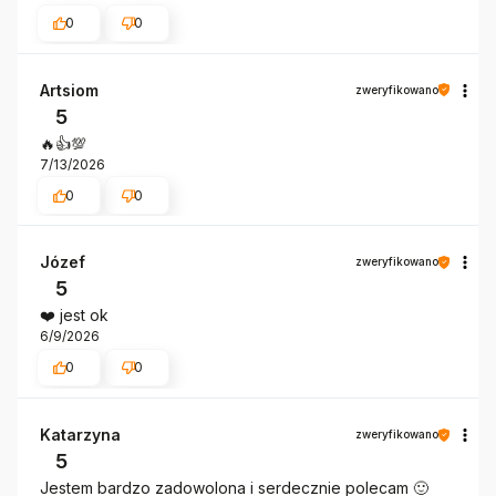
0
0
Artsiom
zweryfikowano
5
🔥👍️💯
7/13/2026
0
0
Józef
zweryfikowano
5
❤️ jest ok
6/9/2026
0
0
Katarzyna
zweryfikowano
5
Jestem bardzo zadowolona i serdecznie polecam 🙂