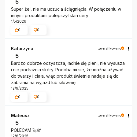
5
Super żel, nie ma uczucia ściągnięcia. W połączeniu w
innymi produktami polepszył stan cery
1/5/2026
0
0
Katarzyna
zweryfikowano
5
Bardzo dobrze oczyszcza, ładnie się pieni, nie wysusza
i nie podrażnia skóry. Podoba mi sie, że można używać
do twarzy i ciała, więc produkt świetnie nadaje się do
zabrania na wyjazd lub siłowinię.
12/9/2025
0
0
Mateusz
zweryfikowano
5
POLECAM 🚀💯
12/6/2025