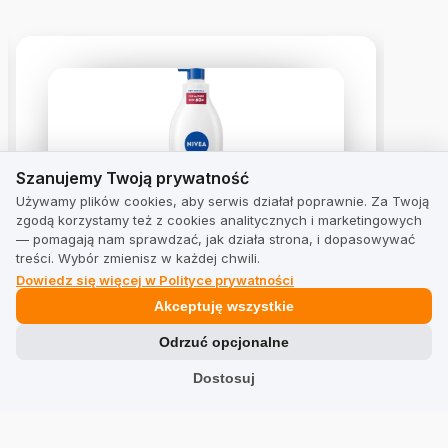
Szanujemy Twoją prywatność
Szanujemy Twoją prywatność
Używamy plików cookies, aby serwis działał poprawnie. Za Twoją
zgodą korzystamy też z cookies analitycznych i marketingowych
— pomagają nam sprawdzać, jak działa strona, i dopasowywać
Nivea Balsam do ciała Q10
treści. Wybór zmienisz w każdej chwili.
Ujędrniający + Odżywczy Pompka
Dowiedz się więcej w Polityce prywatności
5.0
z 9 opinii
Akceptuję wszystkie
Odrzuć opcjonalne
Dostosuj
Zobacz opinie