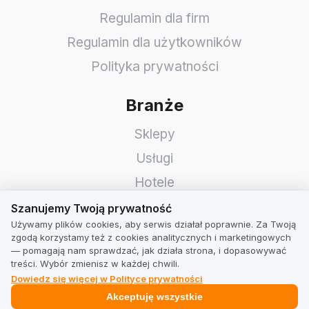
Regulamin dla firm
Regulamin dla użytkowników
Polityka prywatności
Branże
Sklepy
Usługi
Hotele
Szanujemy Twoją prywatność
Restauracje
Szanujemy Twoją prywatność
Używamy plików cookies, aby serwis działał poprawnie. Za Twoją
Znajdź firmę
zgodą korzystamy też z cookies analitycznych i marketingowych
— pomagają nam sprawdzać, jak działa strona, i dopasowywać
treści. Wybór zmienisz w każdej chwili.
TrustMate
Dowiedz się więcej w Polityce prywatności
Kontakt
Akceptuję wszystkie