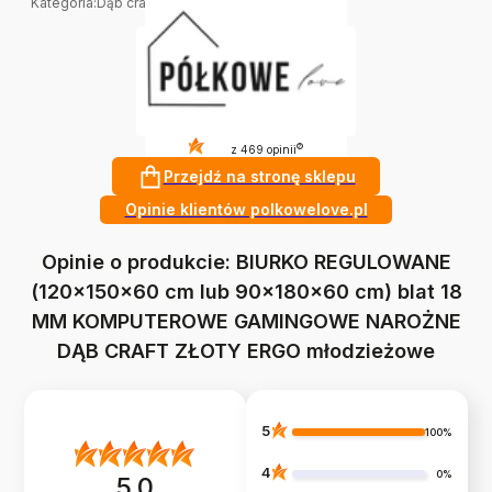
Kategoria
:
Dąb craft złoty
4.9
?
z 469 opinii
Przejdź na stronę sklepu
Opinie klientów polkowelove.pl
Opinie o produkcie: BIURKO REGULOWANE
(120x150x60 cm lub 90x180x60 cm) blat 18
MM KOMPUTEROWE GAMINGOWE NAROŻNE
DĄB CRAFT ZŁOTY ERGO młodzieżowe
5
100%
4
0%
5.0