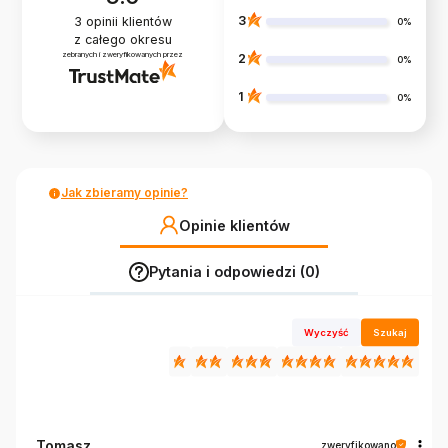
3
3
opinii klientów
0%
z całego okresu
zebranych i zweryfikowanych przez
2
0%
1
0%
Jak zbieramy opinie?
Opinie klientów
Pytania i odpowiedzi (0)
Wyczyść
Szukaj
Tomasz
zweryfikowano