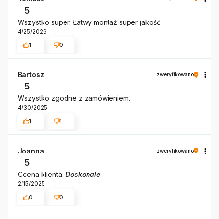
5
Wszystko super. Łatwy montaż super jakość
4/25/2026
1
0
Bartosz
zweryfikowano
5
Wszystko zgodne z zamówieniem.
4/30/2025
1
1
Joanna
zweryfikowano
5
Ocena klienta:
Doskonale
2/15/2025
0
0