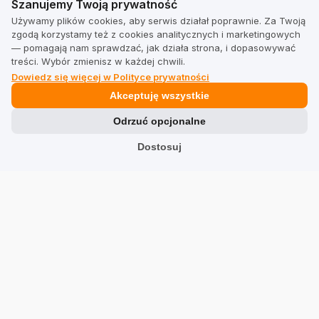
Szanujemy Twoją prywatność
Używamy plików cookies, aby serwis działał poprawnie. Za Twoją
zgodą korzystamy też z cookies analitycznych i marketingowych
— pomagają nam sprawdzać, jak działa strona, i dopasowywać
treści. Wybór zmienisz w każdej chwili.
Dowiedz się więcej w Polityce prywatności
Akceptuję wszystkie
Odrzuć opcjonalne
Dostosuj
Zobacz inne firmy w kategorii Biżuteria i zegarki:
PracowniaNue
pracownianue.pl