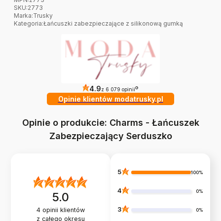
SKU:
2773
Marka
:
Trusky
Kategoria
:
Łańcuszki zabezpieczające z silikonową gumką
4.9
?
z 6 079 opinii
Opinie klientów modatrusky.pl
Opinie o produkcie: Charms - Łańcuszek
Zabezpieczający Serduszko
5
100%
4
0%
5.0
3
4
opinii klientów
0%
z całego okresu