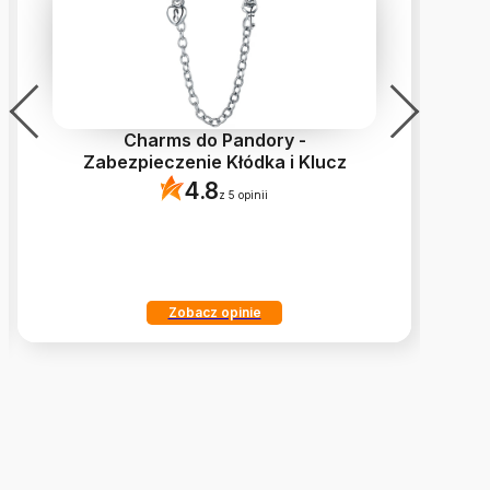
Charms do Pandory -
C
Zabezpieczenie Kłódka i Klucz
4.8
z 5 opinii
Zobacz opinie