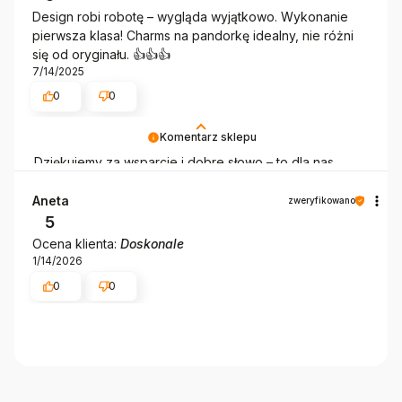
Design robi robotę – wygląda wyjątkowo. Wykonanie
pierwsza klasa! Charms na pandorkę idealny, nie różni
się od oryginału. 👍️👍️👍️
7/14/2025
0
0
Komentarz sklepu
Dziękujemy za wsparcie i dobre słowo – to dla nas
bardzo ważne! 💫
Aneta
zweryfikowano
5
Ocena klienta:
Doskonale
1/14/2026
0
0