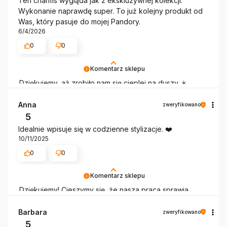
Ten charms wygląda jak z ekskluzywnej kolekcji.
Wykonanie naprawdę super. To już kolejny produkt od
Was, który pasuje do mojej Pandory.
6/4/2026
0
0
Komentarz sklepu
Dziękujemy, aż zrobiło nam się cieplej na duszy ☀️
Anna
zweryfikowano
5
Idealnie wpisuje się w codzienne stylizacje. ❤️
10/11/2025
0
0
Komentarz sklepu
Dziękujemy! Cieszymy się, że nasza praca sprawia
radość 💕
Barbara
zweryfikowano
5