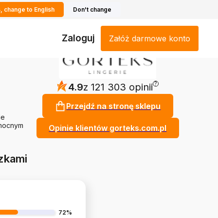
, change to English
Don't change
Zaloguj
Załóż darmowe konto
?
4.9
z 121 303 opinii
Przejdź na stronę sklepu
le
 mocnym
Opinie klientów gorteks.com.pl
zkami
72%