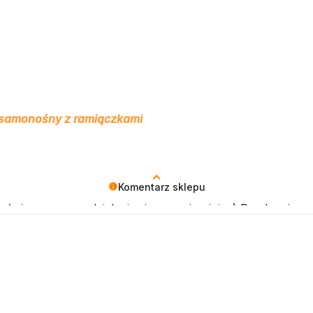
 samonośny z ramiączkami
Komentarz sklepu
święcony na podzielenie się z nami opinią :) Pozdrawiamy