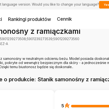
ent language version. Would you like to change your language?
Yes
Cennik
i
Rankingi produktów
monośny z ramiączkami
;5901239273508;5901239273539;5901239273560
EZ-A
sz samonośny w neutralnym odcieniu beżu. Model posiada doskona
ki, pokryte od wewnątrz bezpiecznym dla skóry - a jednocześnie
 Dzięki temu biustonosz będzie się doskonale..
e o produkcie: Stanik samonośny z ramiąc
5