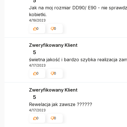
5
Jak na moj rozmiar DD90/ E90 - nie sprawdził 
kobietki.
4/19/2023
0
0
Zweryfikowany Klient
5
świetna jakość i bardzo szybka realizacja z
4/17/2023
0
0
Zweryfikowany Klient
5
Rewelacja jak zawsze ??????
4/17/2023
0
0