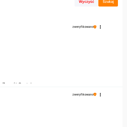
Wyczyść
Szukaj
zweryfikowano
, Zespół Gorteks
zweryfikowano