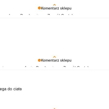
Komentarz sklepu
 za zakupy. Pozdrawiamy, Zespół Gorteks
Komentarz sklepu
ękujemy za zaufanie. Pozdrawiamy, Zespół Gorteks
ga do ciała