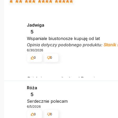
Jadwiga
5
Wspaniale biustonosze kupuję od lat
Opinia dotyczy podobnego produktu:
Stanik
6/30/2026
0
0
Dziękujemy za miłe słowa! Doceniamy czas po
Róża
5
Serdecznie polecam
6/5/2026
0
0