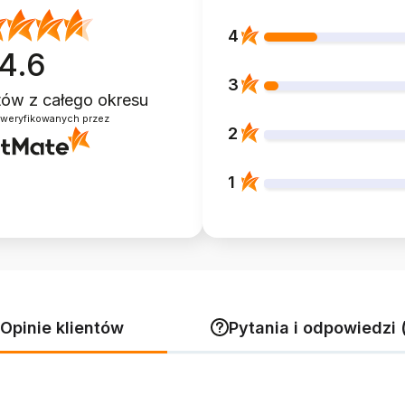
4
4.6
3
ntów
z całego okresu
zweryfikowanych przez
2
1
Opinie klientów
Pytania i odpowiedzi 