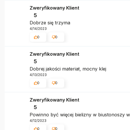
Zweryfikowany Klient
5
Dobrze się trzyma
4/14/2023
0
0
Zweryfikowany Klient
5
Dobrej jakości materiał, mocny klej
4/13/2023
0
0
Zweryfikowany Klient
5
Powinno być więcej bielizny w biustonoszy 
4/12/2023
0
0