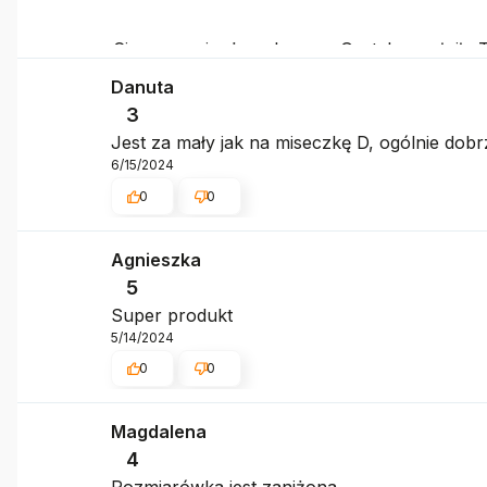
Cieszymy się, że zakupy w Gorteks spełniły
Danuta
3
Jest za mały jak na miseczkę D, ogólnie dobrz
6/15/2024
0
0
Agnieszka
5
Super produkt
5/14/2024
0
0
Magdalena
4