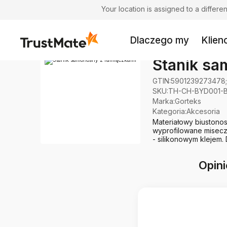
Your location is assigned to a differ
Dlaczego my
Klienc
Stanik sa
GTIN:
5901239273478
SKU:
TH-CH-BYD001-B
Marka
:
Gorteks
Kategoria
:
Akcesoria
Materiałowy biustono
wyprofilowane misecz
- silikonowym klejem.
Opini