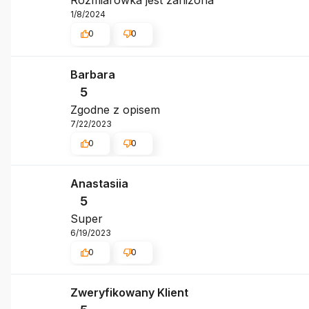
Rozmiarówka jest zaniżona
1/8/2024
0
0
Barbara
5
Zgodne z opisem
7/22/2023
0
0
Anastasiia
5
Super
6/19/2023
0
0
Zweryfikowany Klient