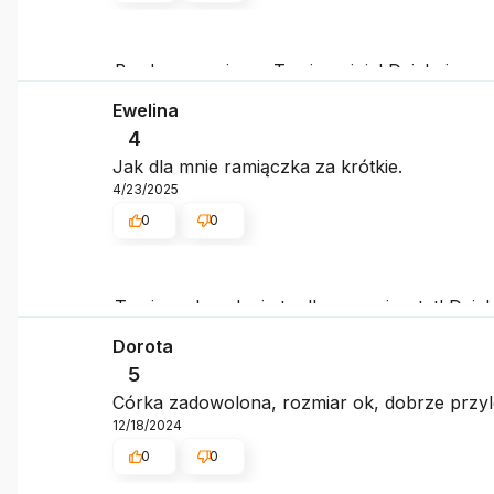
Bardzo nas cieszy Twoja opinia! Dziękujemy
Ewelina
4
Jak dla mnie ramiączka za krótkie.
4/23/2025
0
0
Twoje zadowolenie to dla nas priorytet! Dzi
Dorota
5
Córka zadowolona, rozmiar ok, dobrze przyle
12/18/2024
0
0