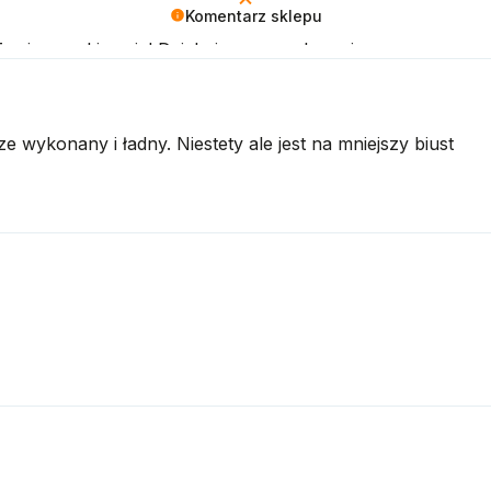
Komentarz sklepu
 Twoje oczekiwania! Dziękujemy za zakupy i zapraszamy p
e wykonany i ładny. Niestety ale jest na mniejszy biust