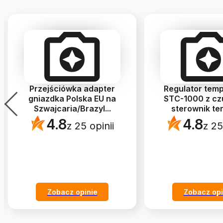
Przejściówka adapter
Regulator tem
gniazdka Polska EU na
STC-1000 z cz
Szwajcaria/Brazyl
...
sterownik te
4.8
4.8
z 25 opinii
z 25
Zobacz opinie
Zobacz opi