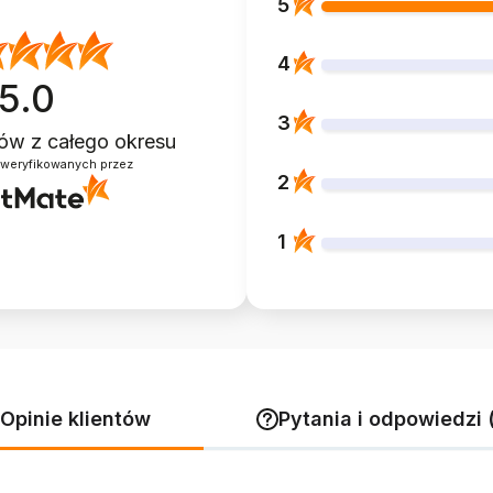
5
4
5.0
3
ntów
z całego okresu
zweryfikowanych przez
2
1
Opinie klientów
Pytania i odpowiedzi 