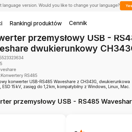
ent language version. Would you like to change your language?
Yes
Cennik
i
Rankingi produktów
werter przemysłowy USB - RS
eshare dwukierunkowy CH34
5523323634
5
veshare
:
Konwertery RS485
owy konwerter USB-RS485 Waveshare z CH343G, dwukierunkowa
a, ESD 15 kV, zasięg do 1,2 km, kompatybilny z Windows, Linux, Mac.
werter przemysłowy USB - RS485 Wavesh