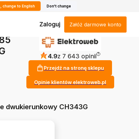
, change to English
Don't change
Zaloguj
Załóż darmowe konto
485
3G
?
4.9
z 7 643 opinii
Przejdź na stronę sklepu
Opinie klientów elektroweb.pl
are dwukierunkowy CH343G