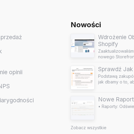
Nowości
sprzedaż
Wdrożenie Obs
Shopify
k
Zaaktualizowaliśm
nowego Storefront
Sprawdź Jak 
ie opinii
Podstawą zakupów
jak dbamy o to, a
 NPS
Nowe Raport
iarygodności
• Raporty: Odświe
e
Zobacz wszystkie