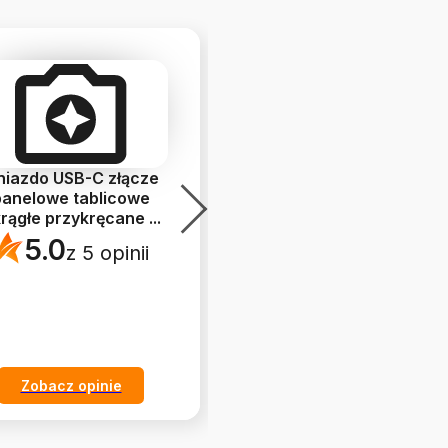
niazdo USB-C złącze
Pompka wody cieczy
panelowe tablicowe
240l/h cicha praca 12V
rągłe przykręcane
...
IP68 pompa obiegow
...
5.0
4.9
z 5 opinii
z 43 opinii
Zobacz opinie
Zobacz opinie