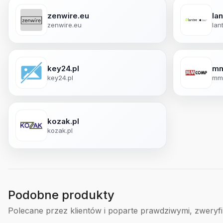
zenwire.eu
lan
zenwire.eu
lan
key24.pl
mm
key24.pl
mm
kozak.pl
kozak.pl
Podobne produkty
Polecane przez klientów i poparte prawdziwymi, zweryf