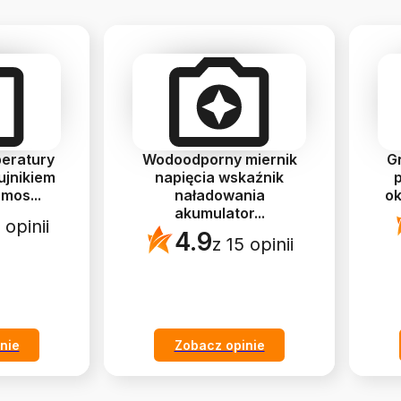
peratury
Wodoodporny miernik
G
ujnikiem
napięcia wskaźnik
rmos
...
naładowania
ok
akumulator
...
 opinii
4.9
z 15 opinii
nie
Zobacz opinie