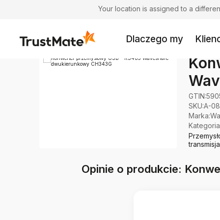
Your location is assigned to a differ
Dlaczego my
Klienc
Kon
Wav
GTIN:
590
SKU:
A-08
Marka
:
Wa
Kategoria
Przemysł
transmisj
Opinie o produkcie: Kon