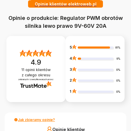
Opinie klientów elektroweb.pl
Opinie o produkcie: Regulator PWM obrotów
silnika lewo prawo 9V-60V 20A
5
91%
4
9%
4.9
3
11
opinii klientów
0%
z całego okresu
zebranych i zweryfikowanych przez
2
0%
1
0%
Jak zbieramy opinie?
Opinie klientów