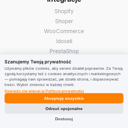
Shopify
Shoper
WooCommerce
Idosell
PrestaShop
Szanujemy Twoją prywatność
Szanujemy Twoją prywatność
Prawne
Używamy plików cookies, aby serwis działał poprawnie. Za Twoją
zgodą korzystamy też z cookies analitycznych i marketingowych
Regulamin dla firm
— pomagają nam sprawdzać, jak działa strona, i dopasowywać
treści. Wybór zmienisz w każdej chwili.
Regulamin dla użytkowników
Dowiedz się więcej w Polityce prywatności
Akceptuję wszystkie
Polityka prywatności
Odrzuć opcjonalne
Branże
Dostosuj
Sklepy