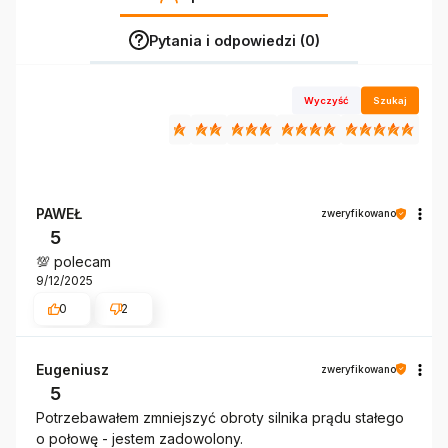
Pytania i odpowiedzi (0)
Wyczyść
Szukaj
PAWEŁ
zweryfikowano
5
💯 polecam
9/12/2025
0
2
Eugeniusz
zweryfikowano
5
Potrzebawałem zmniejszyć obroty silnika prądu stałego
o połowę - jestem zadowolony.