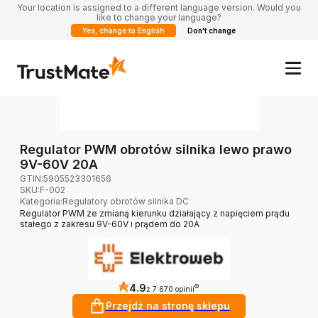
Your location is assigned to a different language version. Would you
like to change your language?
Yes, change to English
Don't change
Regulator PWM obrotów silnika lewo prawo
9V-60V 20A
GTIN:
5905523301656
SKU:
F-002
Kategoria
:
Regulatory obrotów silnika DC
Regulator PWM ze zmianą kierunku działający z napięciem prądu
stałego z zakresu 9V-60V i prądem do 20A
4.9
?
z 7 670 opinii
Przejdź na stronę sklepu