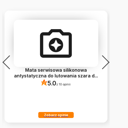
Mata serwisowa silikonowa
C
antystatyczna do lutowania szara d
...
5.0
z 10 opinii
Zobacz opinie