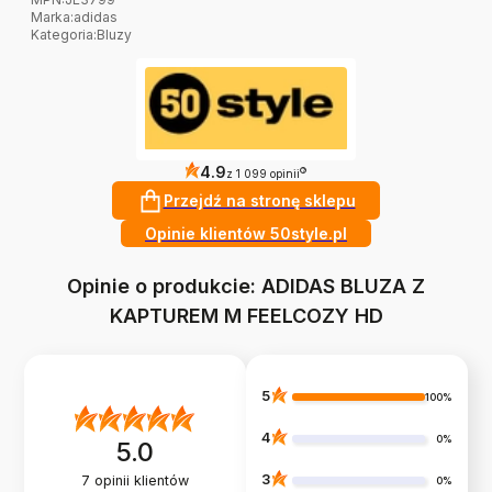
Marka
:
adidas
Kategoria
:
Bluzy
4.9
?
z 1 099 opinii
Przejdź na stronę sklepu
Opinie klientów 50style.pl
Opinie o produkcie: ADIDAS BLUZA Z
KAPTUREM M FEELCOZY HD
5
100%
4
0%
5.0
3
7
opinii klientów
0%