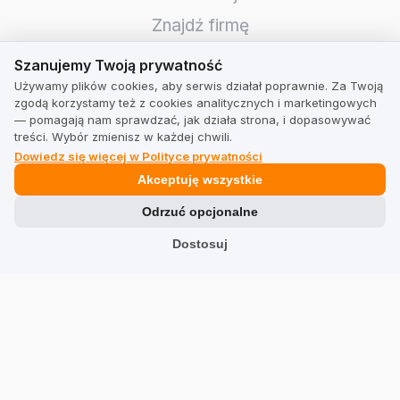
Znajdź firmę
Szanujemy Twoją prywatność
Szanujemy Twoją prywatność
TrustMate
Używamy plików cookies, aby serwis działał poprawnie. Za Twoją
zgodą korzystamy też z cookies analitycznych i marketingowych
Kontakt
— pomagają nam sprawdzać, jak działa strona, i dopasowywać
treści. Wybór zmienisz w każdej chwili.
Informacje dla akcjonariuszy
Dowiedz się więcej w Polityce prywatności
Blog
Akceptuję wszystkie
Opinie o nas
Odrzuć opcjonalne
Partnerzy
Dostosuj
Praca
Team
Adres
TrustMate S.A.