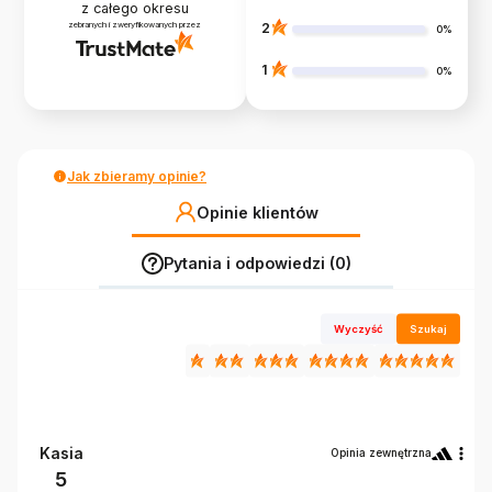
z całego okresu
zebranych i zweryfikowanych przez
2
0%
1
0%
Jak zbieramy opinie?
Opinie klientów
Pytania i odpowiedzi (0)
Wyczyść
Szukaj
Kasia
Opinia zewnętrzna
5