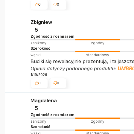
0
0
Zbigniew
5
Zgodność z rozmiarem
zaniżony
zgodny
Szerokość
wąski
standardowy
Buciki się rewelacyjnie prezentują, i ta jeszcz
Opinia dotyczy podobnego produktu:
UMBRO
1/19/2026
0
0
Magdalena
5
Zgodność z rozmiarem
zaniżony
zgodny
Szerokość
wąski
standardowy