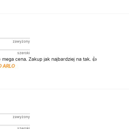
zawyżony
szeroki
e mega cena. Zakup jak najbardziej na tak. 👍️
 ARLO
zawyżony
szeroki