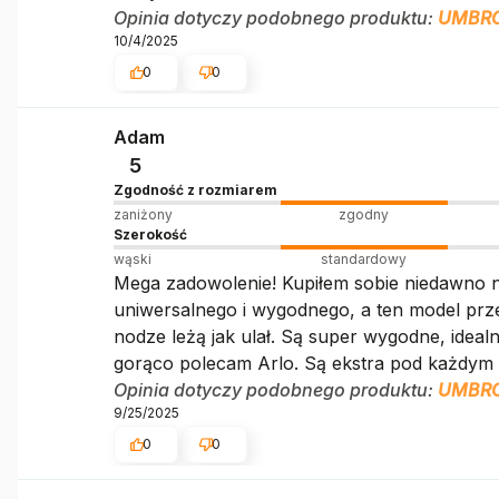
Opinia dotyczy podobnego produktu:
UMBRO
10/4/2025
0
0
Adam
5
Zgodność z rozmiarem
zaniżony
zgodny
Szerokość
wąski
standardowy
Mega zadowolenie! Kupiłem sobie niedawno 
uniwersalnego i wygodnego, a ten model prze
nodze leżą jak ulał. Są super wygodne, idealn
gorąco polecam Arlo. Są ekstra pod każdym
Opinia dotyczy podobnego produktu:
UMBRO
9/25/2025
0
0