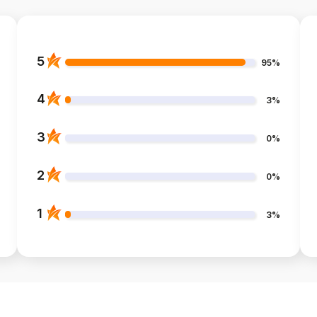
5
95%
4
3%
3
0%
2
0%
1
3%