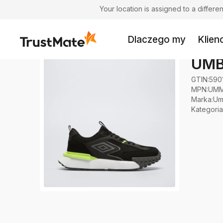
Your location is assigned to a differ
Dlaczego my
Klienc
UMB
GTIN:
590
MPN:
UMM
Marka
:
Um
Kategoria