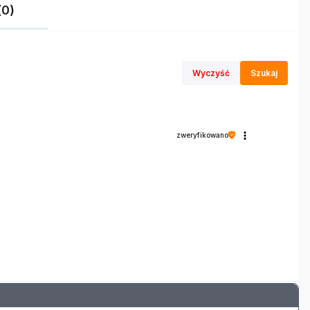
(0)
Wyczyść
Szukaj
zweryfikowano