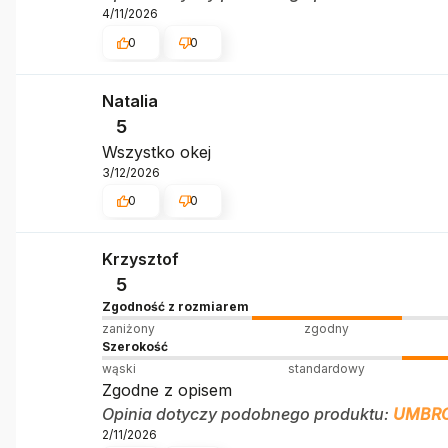
4/11/2026
0
0
Natalia
5
Wszystko okej
3/12/2026
0
0
Krzysztof
5
Zgodność z rozmiarem
zaniżony
zgodny
Szerokość
wąski
standardowy
Zgodne z opisem
Opinia dotyczy podobnego produktu:
UMBRO
2/11/2026