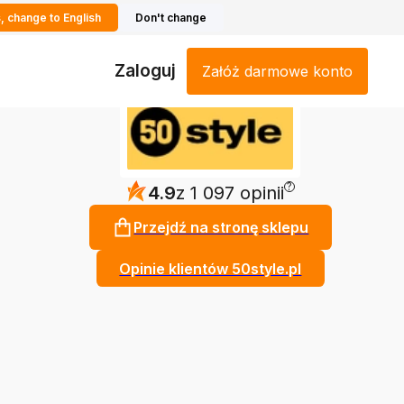
, change to English
Don't change
Zaloguj
Załóż darmowe konto
?
4.9
z 1 097 opinii
Przejdź na stronę sklepu
Opinie klientów 50style.pl