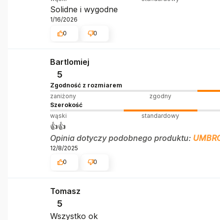
Solidne i wygodne
1/16/2026
0
0
Bartlomiej
5
Zgodność z rozmiarem
zaniżony
zgodny
Szerokość
wąski
standardowy
👍️👍️
Opinia dotyczy podobnego produktu:
UMBRO
12/8/2025
0
0
Tomasz
5
Wszystko ok