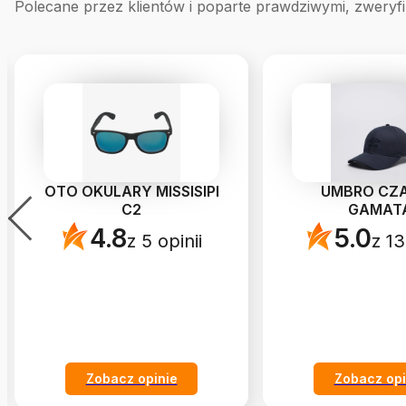
Polecane przez klientów i poparte prawdziwymi, zweryf
OTO OKULARY MISSISIPI
UMBRO CZ
C2
GAMAT
4.8
5.0
z 5 opinii
z 13
Zobacz opinie
Zobacz opi