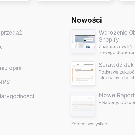
Nowości
sprzedaż
Wdrożenie Obs
Shopify
k
Zaaktualizowaliśm
nowego Storefront
Sprawdź Jak 
ie opinii
Podstawą zakupów
jak dbamy o to, a
 NPS
Nowe Raport
iarygodności
• Raporty: Odświe
e
Zobacz wszystkie