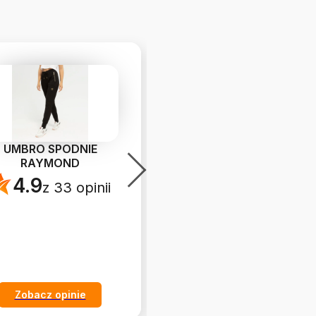
UMBRO SPODNIE
ADIDAS VL COURT
RAYMOND
BOLD J
4.9
5.0
z 33 opinii
z 27 opinii
Zobacz opinie
Zobacz opinie