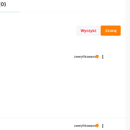
(0)
Wyczyść
Szukaj
zweryfikowano
zweryfikowano