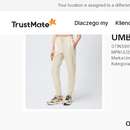
Your location is assigned to a differ
Dlaczego my
Klienc
UMB
GTIN:
590
MPN:
UL1
Marka
:
Um
Kategoria
O