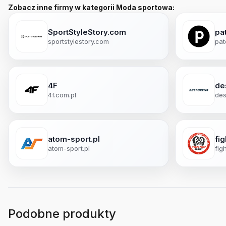
Zobacz inne firmy w kategorii Moda sportowa:
SportStyleStory.com
pa
sportstylestory.com
pat
4F
de
4f.com.pl
des
atom-sport.pl
fi
atom-sport.pl
fig
Podobne produkty