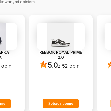
ikowanymi opiniami.
APKA
REEBOK ROYAL PRIME
A
2.0
5.0
 opinii
z 52 opinii
nie
Zobacz opinie