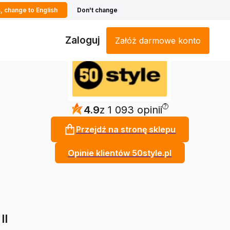
, change to English
Don't change
Zaloguj
Załóż darmowe konto
?
4.9
z 1 093 opinii
Przejdź na stronę sklepu
Opinie klientów 50style.pl
II