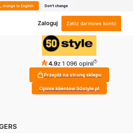
, change to English
Don't change
Zaloguj
Załóż darmowe konto
?
4.9
z 1 096 opinii
Przejdź na stronę sklepu
Opinie klientów 50style.pl
GGERS