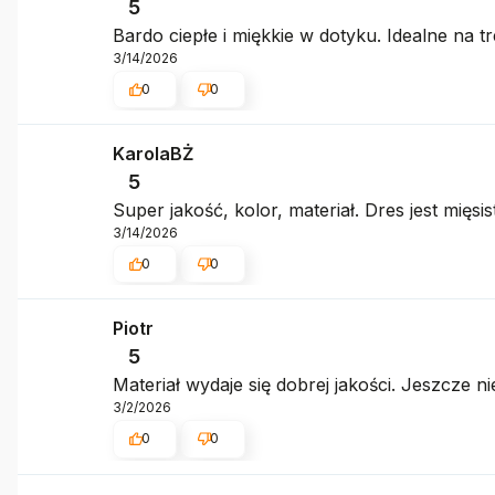
5
Bardo ciepłe i miękkie w dotyku. Idealne na
3/14/2026
0
0
KarolaBŻ
5
Super jakość, kolor, materiał. Dres jest mięsi
3/14/2026
0
0
Piotr
5
Materiał wydaje się dobrej jakości. Jeszcze n
3/2/2026
0
0