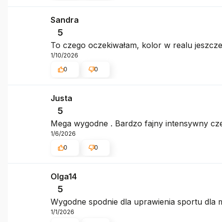
Sandra
5
To czego oczekiwałam, kolor w realu jeszc
1/10/2026
0
0
Justa
5
Mega wygodne . Bardzo fajny intensywny cz
1/6/2026
0
0
Olga14
5
Wygodne spodnie dla uprawienia sportu dla mo
1/1/2026