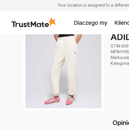
Your location is assigned to a differ
Dlaczego my
Klienc
ADI
GTIN:
406
MPN:
IY9
Marka
:
ad
Kategoria
Opin