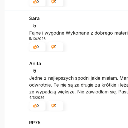
0
0
Sara
5
Fajne i wygodne Wykonane z dobrego materialu
5/10/2026
0
0
Anita
5
Jedne z najlepszych spodni jakie miałam. Mam
odwrotnie. Te nie są za długie,za krótkie i l
ze wypadają większe. Nie zawiodłam się. Pasuj
4/3/2026
0
0
RP75