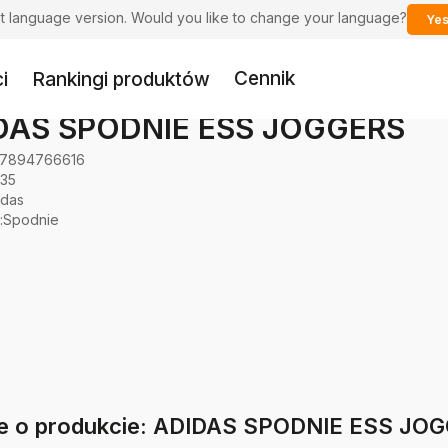
ent language version. Would you like to change your language?
Yes
Cennik
i
Rankingi produktów
DAS SPODNIE ESS JOGGERS
7894766616
635
idas
:
Spodnie
ie o produkcie: ADIDAS SPODNIE ESS JO