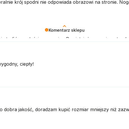
nie krój spodni nie odpowiada obrazowi na stronie. Noga
Komentarz sklepu
ię trafić na właściwy rozmiar. Pamiętaj, że w razie potrze
ejnych zakupach zachęcamy do zapoznania się z tabelą uk
 - znajdziesz ją na karcie produktu, tuż przy rozmiarach
ygodny, ciepły!
o dobra jakość, doradzam kupić rozmiar mniejszy niż zaz