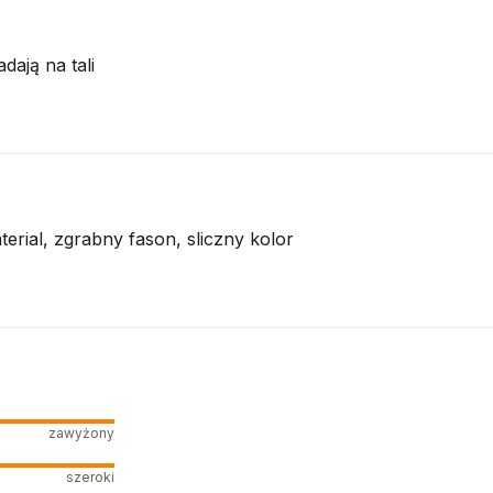
dają na tali
erial, zgrabny fason, sliczny kolor
zawyżony
szeroki