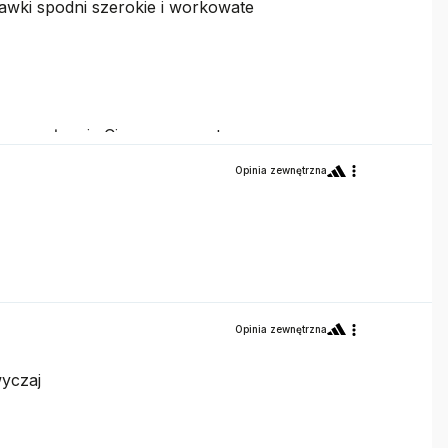
wki spodni szerokie i workowate
by przysługuje Ci prawo zwrotu
azującą dokładne wymiary produktu, co
Opinia zewnętrzna
. Pozdrawiamy!
Opinia zewnętrzna
wyczaj