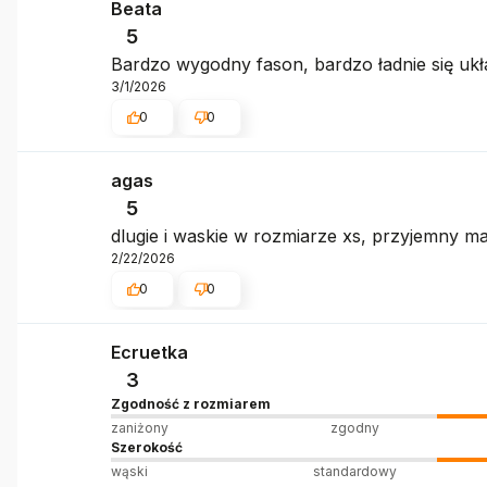
Beata
5
Bardzo wygodny fason, bardzo ładnie się ukła
3/1/2026
0
0
agas
5
dlugie i waskie w rozmiarze xs, przyjemny mat
2/22/2026
0
0
Ecruetka
3
Zgodność z rozmiarem
zaniżony
zgodny
Szerokość
wąski
standardowy