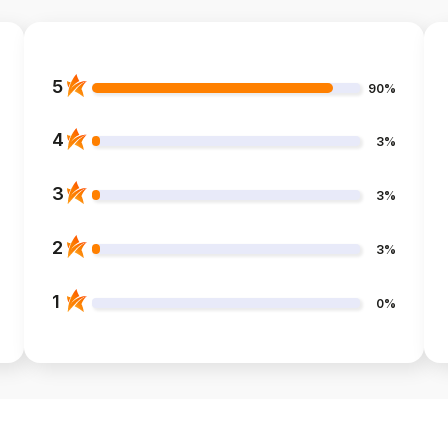
5
90%
4
3%
3
3%
2
3%
1
0%