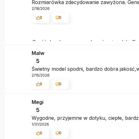
Rozmiarówka zdecydowanie zawyżona. General
2/18/2026
0
0
Cześć, bardzo nam przykro, że nie udało Ci s
nieużywanego produktu do 30 dni. Przy kol
Malw
pomoże wybrać odpowiedni dla siebie rozmiar
5
Świetny model spodni, bardzo dobra jakość,w
2/16/2026
0
0
Megi
5
Wygodne, przyjemne w dotyku, ciepłe, bardz
1/31/2026
0
0