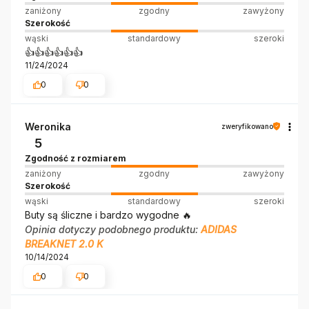
zaniżony
zgodny
zawyżony
Szerokość
wąski
standardowy
szeroki
👍️👍️👍️👍️👍️👍️
11/24/2024
0
0
Weronika
zweryfikowano
5
Zgodność z rozmiarem
zaniżony
zgodny
zawyżony
Szerokość
wąski
standardowy
szeroki
Buty są śliczne i bardzo wygodne 🔥
Opinia dotyczy podobnego produktu:
ADIDAS
BREAKNET 2.0 K
10/14/2024
0
0