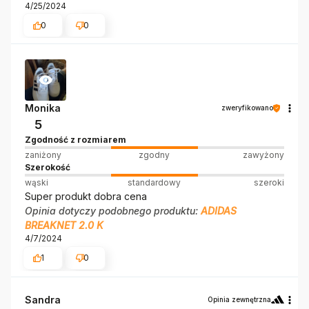
4/25/2024
0
0
Monika
zweryfikowano
5
Zgodność z rozmiarem
zaniżony
zgodny
zawyżony
Szerokość
wąski
standardowy
szeroki
Super produkt dobra cena
Opinia dotyczy podobnego produktu:
ADIDAS
BREAKNET 2.0 K
4/7/2024
1
0
Sandra
Opinia zewnętrzna