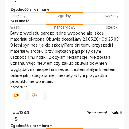
1
Zgodność z rozmiarem
zaniżony
zgodny
zawyżony
Szerokość
wąski
standardowy
szeroki
Buty z wyglądu bardzo ładne,wygodne ale jakoś
materiału okropna Obuwie dostaliśmy 23.05.26r Od 25.05
9 letni syn nosił je do szkoły.Pare dni temu przyszedł i
materiał w srodku przy piętkach pękl przy czym
uszkodził mu nózki. Złożyłam reklamacje. Nie została
uznana. Więc niewiem czy zakup obuwia powinien
wyglądać na niespełna miesiac. Jestem stałym klientem
online jak i stacjonarnie i niestety w tym przypadku
produktu nie polecam.
6/25/2026
0
0
Tata1234
Opinia zewnętrzna
5
Zgodność z rozmiarem