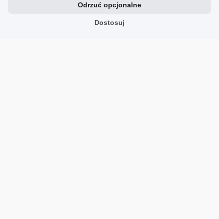
Odrzuć opcjonalne
Opinia dotyczy podobnego produktu:
ADIDAS
BREAKNET 2.0 K
Dostosuj
9/27/2024
0
0
Marzena
zweryfikowano
5
Zgodność z rozmiarem
zaniżony
zgodny
zawyżony
Szerokość
wąski
standardowy
szeroki
Super jakość i bardzo wygodne
Opinia dotyczy podobnego produktu:
ADIDAS
BREAKNET 2.0 K
9/17/2024
0
0
Pokaż wszystkie od najnowszych