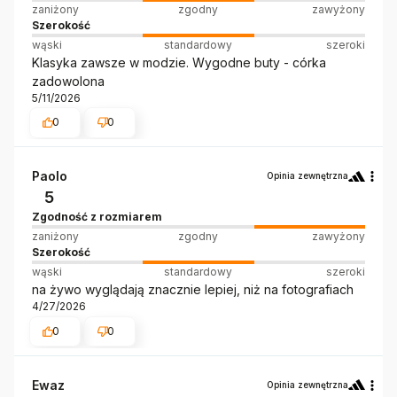
zaniżony
zgodny
zawyżony
Szerokość
wąski
standardowy
szeroki
Klasyka zawsze w modzie. Wygodne buty - córka
zadowolona
5/11/2026
0
0
Paolo
Opinia zewnętrzna
5
Zgodność z rozmiarem
zaniżony
zgodny
zawyżony
Szerokość
wąski
standardowy
szeroki
na żywo wyglądają znacznie lepiej, niż na fotografiach
4/27/2026
0
0
Ewaz
Opinia zewnętrzna