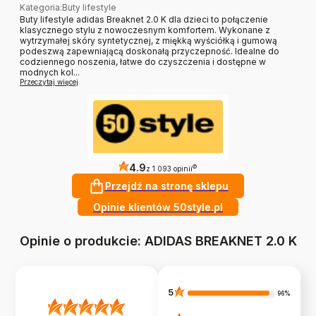
Kategoria
:
Buty lifestyle
Buty lifestyle adidas Breaknet 2.0 K dla dzieci to połączenie
klasycznego stylu z nowoczesnym komfortem. Wykonane z
wytrzymałej skóry syntetycznej, z miękką wyściółką i gumową
podeszwą zapewniającą doskonałą przyczepność. Idealne do
codziennego noszenia, łatwe do czyszczenia i dostępne w
modnych kol...
Przeczytaj więcej
4.9
?
z 1 093 opinii
Przejdź na stronę sklepu
Opinie klientów 50style.pl
Opinie o produkcie: ADIDAS BREAKNET 2.0 K
5
96%