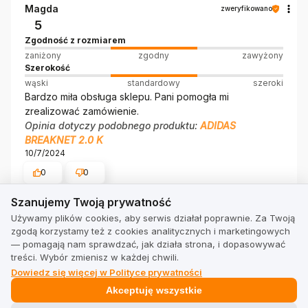
Magda
zweryfikowano
5
Zgodność z rozmiarem
zaniżony
zgodny
zawyżony
Szerokość
wąski
standardowy
szeroki
Bardzo miła obsługa sklepu. Pani pomogła mi
zrealizować zamówienie.
Opinia dotyczy podobnego produktu:
ADIDAS
BREAKNET 2.0 K
10/7/2024
0
0
Szanujemy Twoją prywatność
Szanujemy Twoją prywatność
Klaudiajaworska
zweryfikowano
Używamy plików cookies, aby serwis działał poprawnie. Za Twoją
5
zgodą korzystamy też z cookies analitycznych i marketingowych
— pomagają nam sprawdzać, jak działa strona, i dopasowywać
Zgodność z rozmiarem
treści. Wybór zmienisz w każdej chwili.
zaniżony
zgodny
zawyżony
Dowiedz się więcej w Polityce prywatności
Szerokość
wąski
standardowy
szeroki
Akceptuję wszystkie
🔥mega