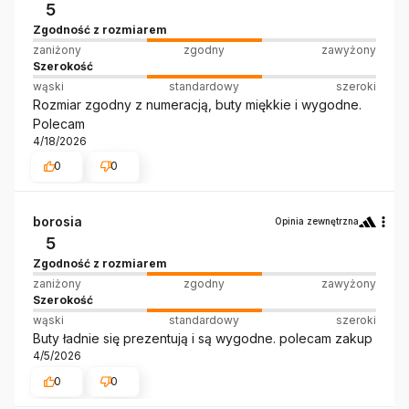
5
Zgodność z rozmiarem
zaniżony
zgodny
zawyżony
Szerokość
wąski
standardowy
szeroki
Rozmiar zgodny z numeracją, buty miękkie i wygodne.
Polecam
4/18/2026
0
0
borosia
Opinia zewnętrzna
5
Zgodność z rozmiarem
zaniżony
zgodny
zawyżony
Szerokość
wąski
standardowy
szeroki
Buty ładnie się prezentują i są wygodne. polecam zakup
4/5/2026
0
0