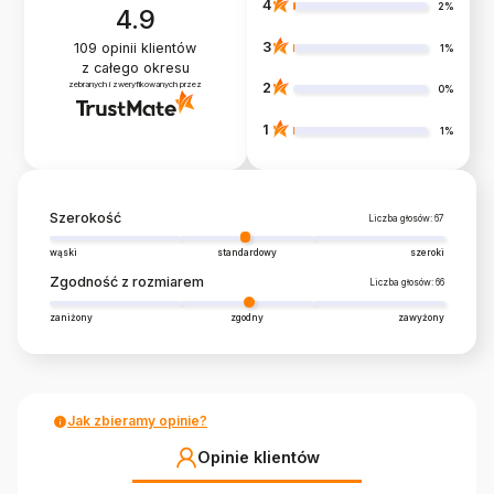
4
2%
4.9
3
109
opinii klientów
1%
z całego okresu
zebranych i zweryfikowanych przez
2
0%
1
1%
Szerokość
Liczba głosów: 67
wąski
standardowy
szeroki
Zgodność z rozmiarem
Liczba głosów: 66
zaniżony
zgodny
zawyżony
Jak zbieramy opinie?
Opinie klientów