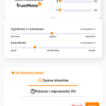
zebranych i zweryfikowanych przez
2
0%
1
0%
Zgodność z rozmiarem
Liczba głosów: 5
zaniżony
zgodny
zawyżony
Szerokość
Liczba głosów: 5
wąski
standardowy
szeroki
Jak zbieramy opinie?
Opinie klientów
Pytania i odpowiedzi (0)
Wyczyść
Szukaj