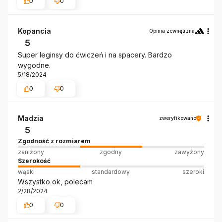
0
0
Kopancia
Opinia zewnętrzna
5
Super leginsy do ćwiczeń i na spacery. Bardzo
wygodne.
5/18/2024
0
0
Madzia
zweryfikowano
5
Zgodność z rozmiarem
zaniżony
zgodny
zawyżony
Szerokość
wąski
standardowy
szeroki
Wszystko ok, polecam
2/28/2024
0
0