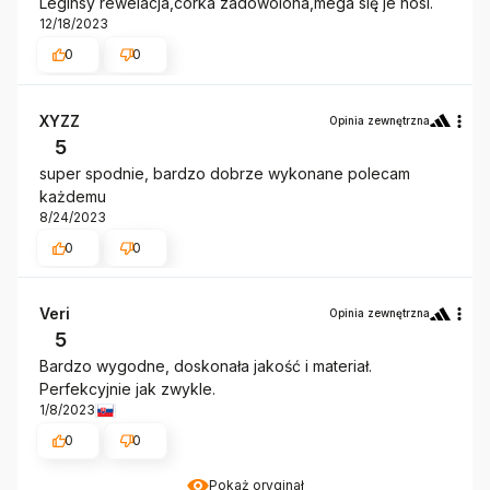
Leginsy rewelacja,córka zadowolona,mega się je nosi.
12/18/2023
0
0
XYZZ
Opinia zewnętrzna
5
super spodnie, bardzo dobrze wykonane polecam
każdemu
8/24/2023
0
0
Veri
Opinia zewnętrzna
5
Bardzo wygodne, doskonała jakość i materiał.
Perfekcyjnie jak zwykle.
1/8/2023
0
0
Pokaż oryginał