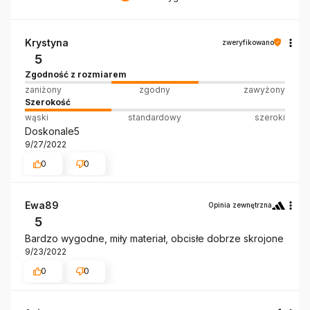
Krystyna
zweryfikowano
5
Zgodność z rozmiarem
zaniżony
zgodny
zawyżony
Szerokość
wąski
standardowy
szeroki
Doskonale5
9/27/2022
0
0
Ewa89
Opinia zewnętrzna
5
Bardzo wygodne, miły materiał, obcisłe dobrze skrojone
9/23/2022
0
0