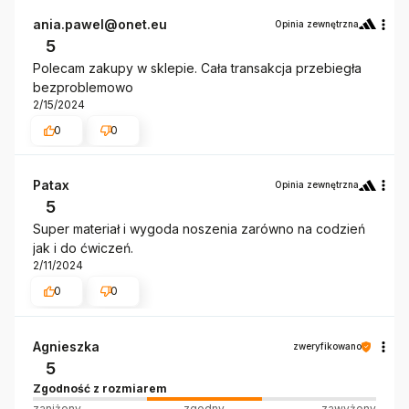
ania.pawel@onet.eu
Opinia zewnętrzna
5
Polecam zakupy w sklepie. Cała transakcja przebiegła
bezproblemowo
2/15/2024
0
0
Patax
Opinia zewnętrzna
5
Super materiał i wygoda noszenia zarówno na codzień
jak i do ćwiczeń.
2/11/2024
0
0
Agnieszka
zweryfikowano
5
Zgodność z rozmiarem
zaniżony
zgodny
zawyżony