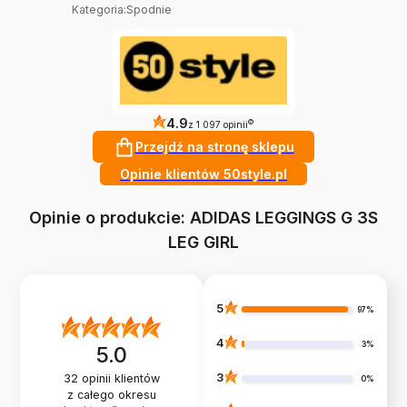
Kategoria
:
Spodnie
4.9
?
z 1 097 opinii
Przejdź na stronę sklepu
Opinie klientów 50style.pl
Opinie o produkcie: ADIDAS LEGGINGS G 3S
LEG GIRL
5
97%
4
3%
5.0
3
32
opinii klientów
0%
z całego okresu