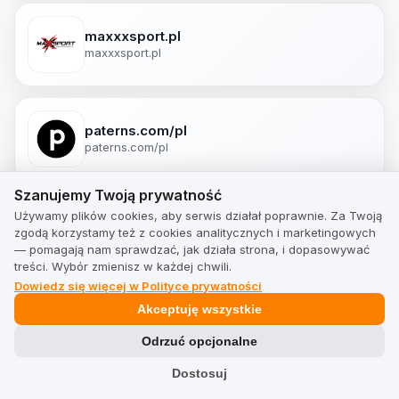
maxxxsport.pl
maxxxsport.pl
paterns.com/pl
paterns.com/pl
Szanujemy Twoją prywatność
Szanujemy Twoją prywatność
Używamy plików cookies, aby serwis działał poprawnie. Za Twoją
zgodą korzystamy też z cookies analitycznych i marketingowych
Podobne produkty
— pomagają nam sprawdzać, jak działa strona, i dopasowywać
Polecane przez klientów i poparte prawdziwymi, zweryfikowanymi
treści. Wybór zmienisz w każdej chwili.
opiniami.
Dowiedz się więcej w Polityce prywatności
Akceptuję wszystkie
Odrzuć opcjonalne
Dostosuj