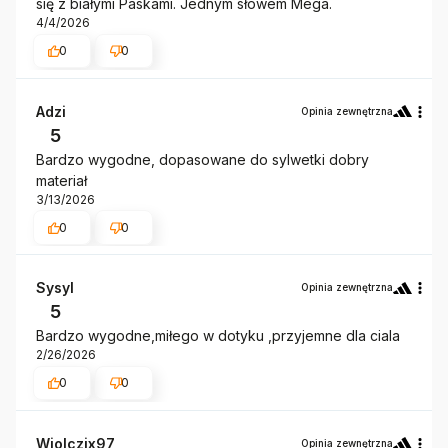
się z białymi Paskami. Jednym słowem Mega.
4/4/2026
0
0
Adzi
Opinia zewnętrzna
5
Bardzo wygodne, dopasowane do sylwetki dobry
materiał
3/13/2026
0
0
Sysyl
Opinia zewnętrzna
5
Bardzo wygodne,miłego w dotyku ,przyjemne dla ciala
2/26/2026
0
0
Wiolczix97
Opinia zewnętrzna