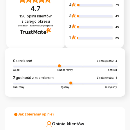
4
7%
4.7
3
156
opinii klientów
4%
z całego okresu
zebranych i zweryfikowanych przez
2
4%
1
2%
Szerokość
Liczba głosów: 14
wąski
standardowy
szeroki
Zgodność z rozmiarem
Liczba głosów: 14
zaniżony
zgodny
zawyżony
Jak zbieramy opinie?
Opinie klientów