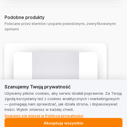
Podobne produkty
Polecane przez klientów i poparte prawdziwymi, zweryfikowanymi
opiniami.
Szanujemy Twoją prywatność
Szanujemy Twoją prywatność
Używamy plików cookies, aby serwis działał poprawnie. Za Twoją
zgodą korzystamy też z cookies analitycznych i marketingowych
ADIDAS VL COURT 3.0 K
— pomagają nam sprawdzać, jak działa strona, i dopasowywać
4.9
treści. Wybór zmienisz w każdej chwili.
z 18 opinii
Dowiedz się więcej w Polityce prywatności
Akceptuję wszystkie