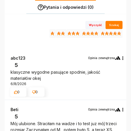
Pytania i odpowiedzi (0)
Wyczyść
Szukaj
abc123
Opinia zewnętrzna
5
klasyczne wygodne pasujące spodnie, jakość
materiałów okej
6/8/2026
0
0
Beti
Opinia zewnętrzna
5
Mój ulubione. Straciłam na wadze i to test juz móǰ trzeci
rozmiar Zaczynałam od M , potem było S ,a teraz XS.