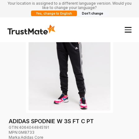
Your location is assigned to a different language version. Would you
like to change your language?
Yes, change to English
Don't change
ADIDAS SPODNIE W 3S FT C PT
GTIN:
4064044845191
MPN:
GM8733
Marka
:
Adidas Core