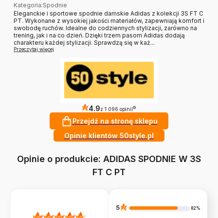
Kategoria
:
Spodnie
Eleganckie i sportowe spodnie damskie Adidas z kolekcji 3S FT C
PT. Wykonane z wysokiej jakości materiałów, zapewniają komfort i
swobodę ruchów. Idealne do codziennych stylizacji, zarówno na
trening, jak i na co dzień. Dzięki trzem pasom Adidas dodają
charakteru każdej stylizacji. Sprawdzą się w każ...
Przeczytaj więcej
4.9
?
z 1 096 opinii
Przejdź na stronę sklepu
Opinie klientów 50style.pl
Opinie o produkcie: ADIDAS SPODNIE W 3S
FT C PT
5
82%