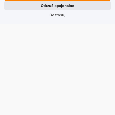
Odrzuć opcjonalne
Dostosuj
Zobacz opinie
Rozwiązania
Zbieranie opinii
Zwiększ sprzedaż
Pozycjonowanie strony internetowej
Wizerunek
Synergia z Social Media i Google