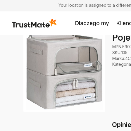
Your location is assigned to a differ
Dlaczego my
Klienc
Poje
MPN:
590
SKU:
135
Marka
:
4C
Kategoria
Opini