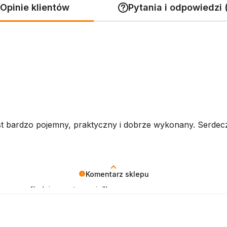
Opinie klientów
Pytania i odpowiedzi 
est bardzo pojemny, praktyczny i dobrze wykonany. Serdec
Komentarz sklepu
je w szufladzie „motywacja”!