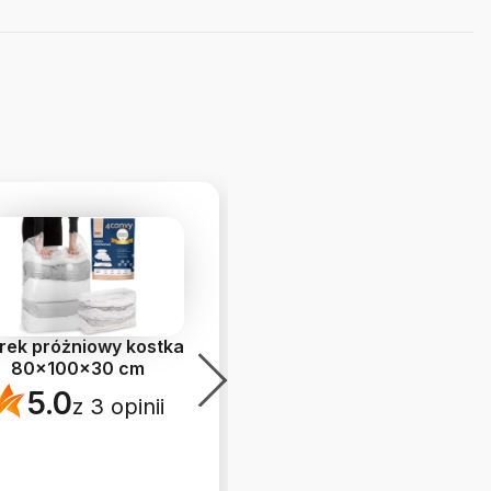
rek próżniowy kostka
Zestaw worków
80x100x30 cm
próżniowych GIGA
5.0
5.0
z 3 opinii
z 6 opinii