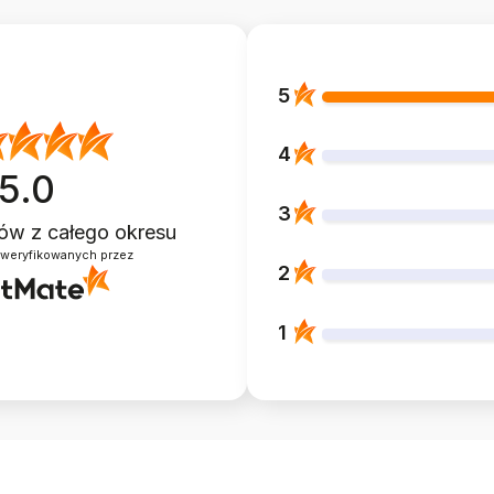
5
4
5.0
3
ntów
z całego okresu
zweryfikowanych przez
2
1