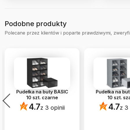
Podobne produkty
Polecane przez klientów i poparte prawdziwymi, zweryf
Pudełka na buty BASIC
Pudełka na bu
10 szt. czarne
10 szt. sz
4.7
4.7
z 3 opinii
z 3 