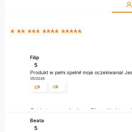
Filip
5
Produkt w pełni spełnił moje oczekiwania! J
1/5/2026
0
0
Dziękujemy za miłe słowa, Filip – składujemy 
Beata
5