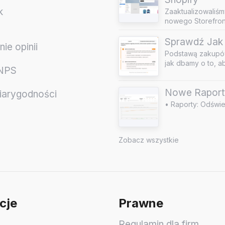
k
Zaaktualizowaliśm
nowego Storefront
Sprawdź Jak 
ie opinii
Podstawą zakupów
jak dbamy o to, a
 NPS
Nowe Raport
iarygodności
• Raporty: Odświe
e
Zobacz wszystkie
cje
Prawne
Regulamin dla firm