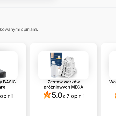
ikowanymi opiniami.
ty BASIC
Zestaw worków
Wo
are
próżniowych MEGA
5.0
opinii
z 7 opinii