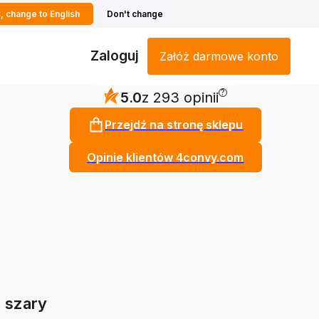
, change to English
Don't change
Zaloguj
Załóż darmowe konto
?
5.0
z 293 opinii
Przejdź na stronę sklepu
Opinie klientów 4convy.com
 szary