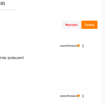
(0)
Wyczyść
Szukaj
zweryfikowano
znie polecam!
zweryfikowano