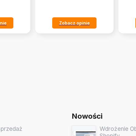
nie
Zobacz opinie
Nowości
sprzedaż
Wdrożenie Obs
Shopify