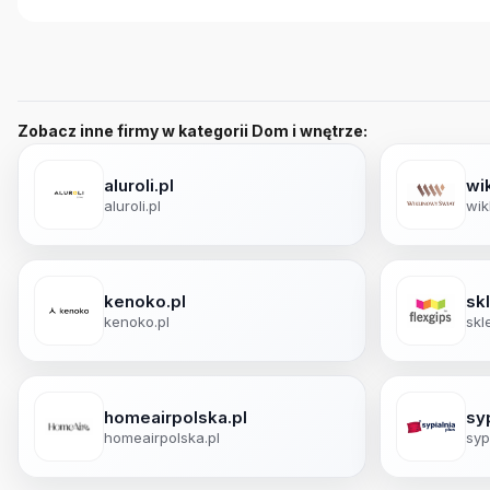
Zobacz inne firmy w kategorii Dom i wnętrze:
aluroli.pl
wi
aluroli.pl
wik
kenoko.pl
sk
kenoko.pl
skl
homeairpolska.pl
syp
homeairpolska.pl
syp