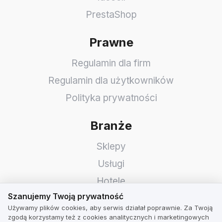
PrestaShop
Prawne
Regulamin dla firm
Regulamin dla użytkowników
Polityka prywatności
Branże
Sklepy
Usługi
Hotele
Szanujemy Twoją prywatność
Szanujemy Twoją prywatność
Restauracje
Używamy plików cookies, aby serwis działał poprawnie. Za Twoją
Znajdź firmę
zgodą korzystamy też z cookies analitycznych i marketingowych