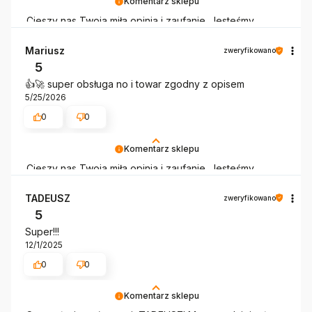
Komentarz sklepu
Cieszy nas Twoja miła opinia i zaufanie. Jesteśmy
wdzięczni za tak wspaniałych klientów jak Ty. Z
pozdrowieniami, obsługa sklepu.
Mariusz
zweryfikowano
5
👍️🚀 super obsługa no i towar zgodny z opisem
5/25/2026
0
0
Komentarz sklepu
Cieszy nas Twoja miła opinia i zaufanie. Jesteśmy
wdzięczni za tak wspaniałych klientów jak Ty. Z
pozdrowieniami, obsługa sklepu.
TADEUSZ
zweryfikowano
5
Super!!!
12/1/2025
0
0
Komentarz sklepu