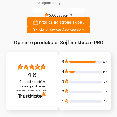
Kategoria
:
Sejfy
5.0
?
z 290 opinii
Przejdź na stronę sklepu
Opinie klientów 4convy.com
Opinie o produkcie: Sejf na klucze PRO
5
83%
4
17%
4.8
3
6
opinii klientów
0%
z całego okresu
zebranych i zweryfikowanych przez
2
0%
1
0%