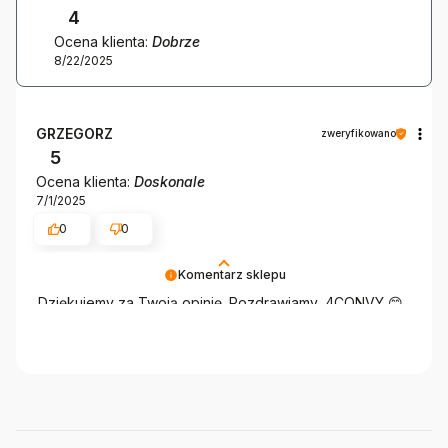
4
Ocena klienta:
Dobrze
8/22/2025
GRZEGORZ
zweryfikowano
5
Ocena klienta:
Doskonale
7/1/2025
0
0
Komentarz sklepu
Dziękujemy za Twoją opinię. Pozdrawiamy, 4CONVY 😊