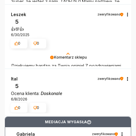
Super, że jesteś z nami, TADEUSZ! Mamy nadzieję, że
produkt pomaga Ci ogarnąć domowy chaos.
Leszek
zweryfikowano
5
👍️💯👍️
6/30/2025
0
0
Komentarz sklepu
Dziękujemy bardzo za Twoją opinię! Z pozdrowieniami,
4CONVY 😊
Ital
zweryfikowano
5
Ocena klienta:
Doskonale
6/8/2026
0
0
MEDIACJA WYGASŁA
?
Gabriela
zweryfikowano