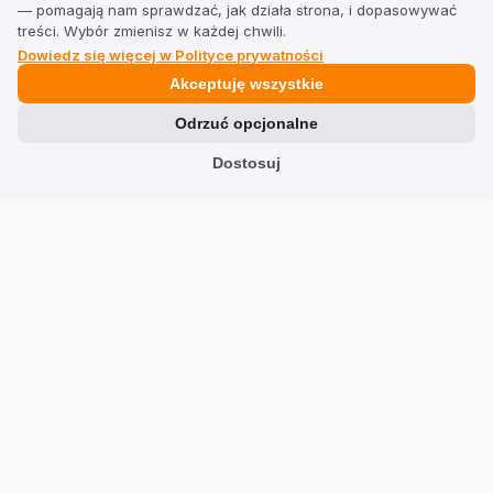
— pomagają nam sprawdzać, jak działa strona, i dopasowywać
treści. Wybór zmienisz w każdej chwili.
TrustMate
Dowiedz się więcej w Polityce prywatności
Akceptuję wszystkie
Kontakt
Odrzuć opcjonalne
Informacje dla akcjonariuszy
Dostosuj
Blog
Opinie o nas
Partnerzy
Praca
Team
Adres
TrustMate S.A.
Bartoszowicka 3
,
51-641