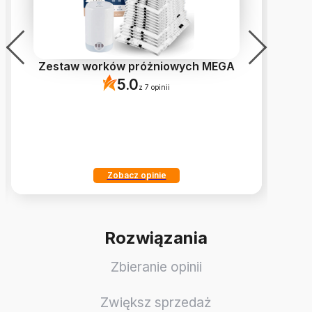
Zestaw worków próżniowych MEGA
Wo
5.0
z 7 opinii
Zobacz opinie
Rozwiązania
Zbieranie opinii
Zwiększ sprzedaż