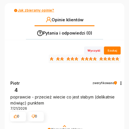
Jak zbieramy opinie?
Opinie klientów
Pytania i odpowiedzi (0)
Wyczyść
Szukaj
Piotr
zweryfikowano
4
poprawcie - przecież wiecie co jest słabym (delikatnie
mówiąc) punktem
7/21/2026
0
0