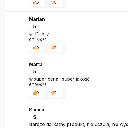
0
0
Marian
5
👍️ Dobry
6/24/2026
0
0
Marta
5
👍️super cena i super jakość
6/20/2026
0
0
Kamila
5
Bardzo delikatny produkt, nie uczula, nie wy