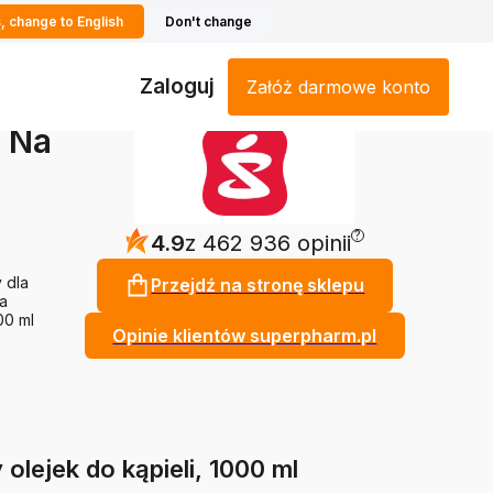
, change to English
Don't change
Zaloguj
Załóż darmowe konto
 Na
?
4.9
z 462 936 opinii
 dla
Przejdź na stronę sklepu
ca
00 ml
Opinie klientów superpharm.pl
lejek do kąpieli, 1000 ml