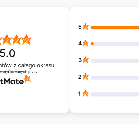
5
4
5.0
3
entów
z całego okresu
zweryfikowanych przez
2
1