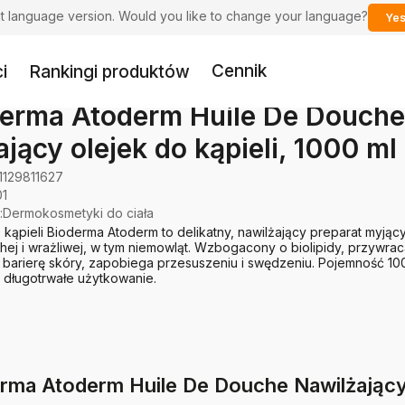
ent language version. Would you like to change your language?
Yes
Cennik
i
Rankingi produktów
erma Atoderm Huile De Douche
ający olejek do kąpieli, 1000 ml
1129811627
01
:
Dermokosmetyki do ciała
 kąpieli Bioderma Atoderm to delikatny, nawilżający preparat myjący
hej i wrażliwej, w tym niemowląt. Wzbogacony o biolipidy, przywra
barierę skóry, zapobiega przesuszeniu i swędzeniu. Pojemność 10
 długotrwałe użytkowanie.
erma Atoderm Huile De Douche Nawilżający o