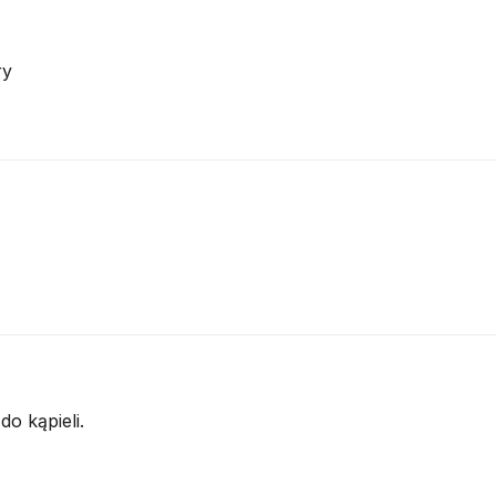
ry
o kąpieli.