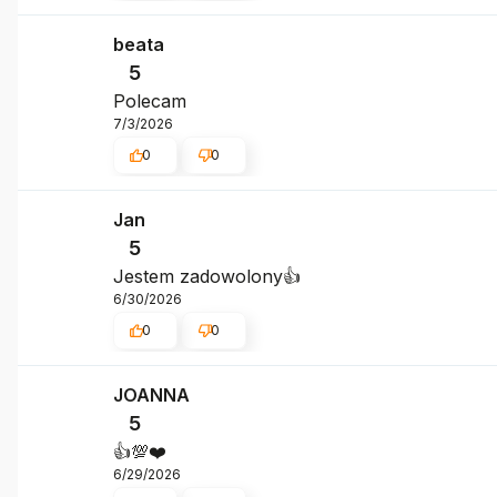
beata
5
Polecam
7/3/2026
0
0
Jan
5
Jestem zadowolony👍️
6/30/2026
0
0
JOANNA
5
👍️💯❤️
6/29/2026