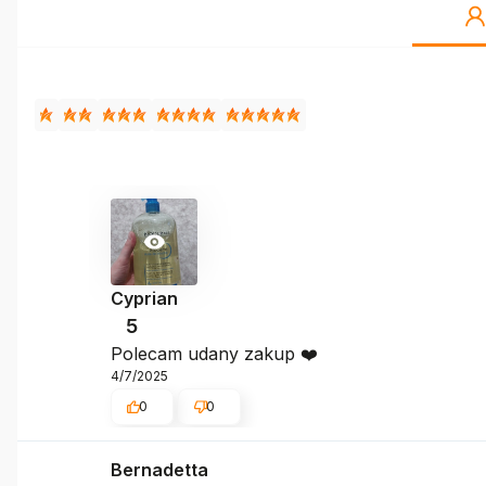
Cyprian
5
Polecam udany zakup ❤️
4/7/2025
0
0
Bernadetta