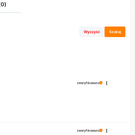
(0)
Wyczyść
Szukaj
zweryfikowano
zweryfikowano