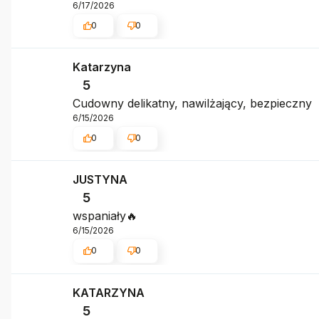
6/17/2026
0
0
Katarzyna
5
Cudowny delikatny, nawilżający, bezpieczny
6/15/2026
0
0
JUSTYNA
5
wspaniały🔥
6/15/2026
0
0
KATARZYNA
5