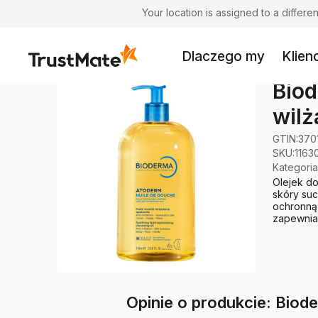
Your location is assigned to a differ
Dlaczego my
Klienc
Biod
wilż
GTIN:
370
SKU:
1163
Kategoria
Olejek do
skóry suc
ochronną 
zapewnia
Opinie o produkcie: Biod