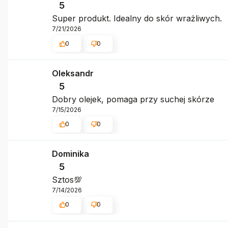
5
Super produkt. Idealny do skór wrażliwych.
7/21/2026
0
0
Oleksandr
5
Dobry olejek, pomaga przy suchej skórze
7/15/2026
0
0
Dominika
5
Sztos💯
7/14/2026
0
0