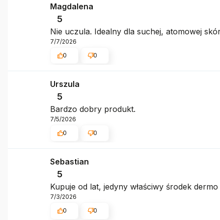
Magdalena
5
Nie uczula. Idealny dla suchej, atomowej skó
7/7/2026
0
0
Urszula
5
Bardzo dobry produkt.
7/5/2026
0
0
Sebastian
5
Kupuje od lat, jedyny właściwy środek dermo d
7/3/2026
0
0