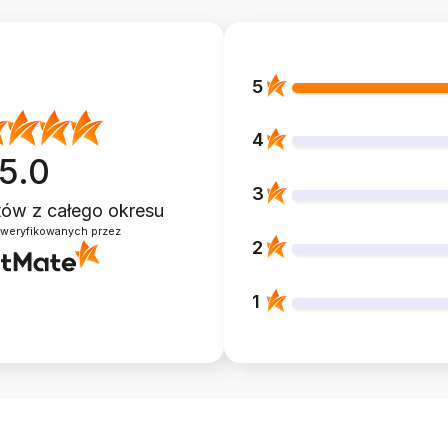
5
4
5.0
3
ntów
z całego okresu
zweryfikowanych przez
2
1