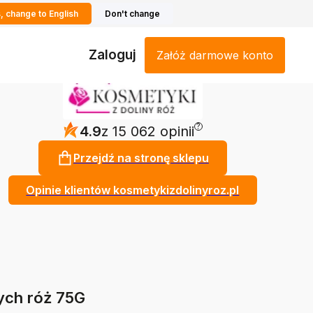
, change to English
Don't change
Zaloguj
Załóż darmowe konto
?
4.9
z 15 062 opinii
Przejdź na stronę sklepu
Opinie klientów kosmetykizdolinyroz.pl
ych róż 75G