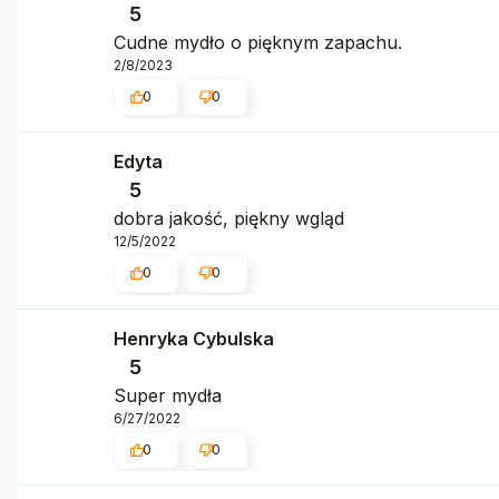
5
Cudne mydło o pięknym zapachu.
2/8/2023
0
0
Edyta
5
dobra jakość, piękny wgląd
12/5/2022
0
0
Henryka Cybulska
5
Super mydła
6/27/2022
0
0