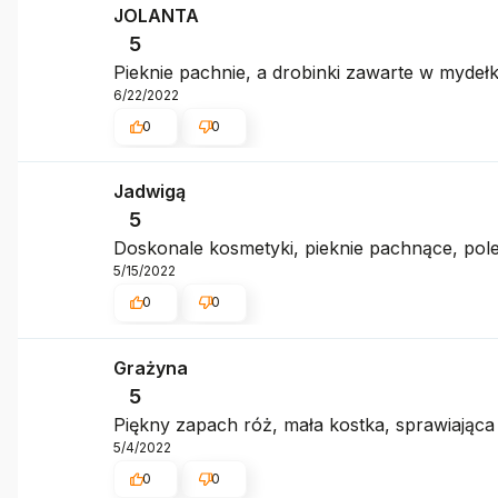
JOLANTA
5
Pieknie pachnie, a drobinki zawarte w mydełk
6/22/2022
0
0
Jadwigą
5
Doskonale kosmetyki, pieknie pachnące, po
5/15/2022
0
0
Grażyna
5
Piękny zapach róż, mała kostka, sprawiająca
5/4/2022
0
0