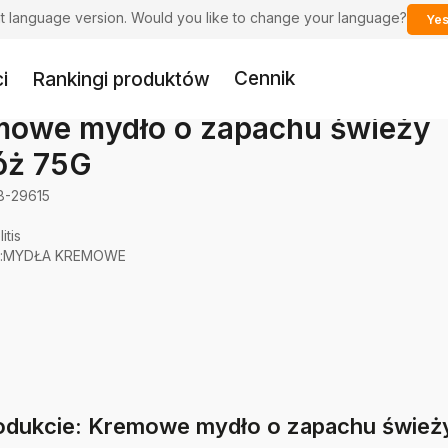
ent language version. Would you like to change your language?
Yes
Cennik
i
Rankingi produktów
mowe mydło o zapachu świeży
óż 75G
8-29615
itis
:
MYDŁA KREMOWE
rodukcie: Kremowe mydło o zapachu śwież