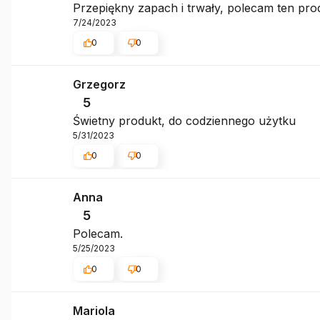
Przepiękny zapach i trwały, polecam ten pro
7/24/2023
0
0
Grzegorz
5
Świetny produkt, do codziennego użytku
5/31/2023
0
0
Anna
5
Polecam.
5/25/2023
0
0
Mariola