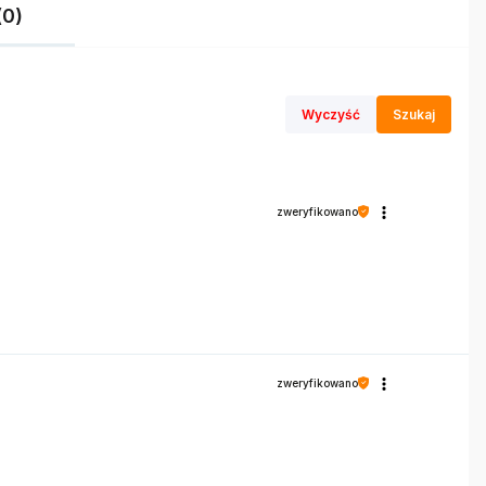
(0)
Wyczyść
Szukaj
zweryfikowano
zweryfikowano