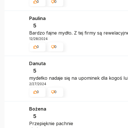
0
0
Paulina
5
Bardzo fajne mydło. Z tej firmy są rewelacyjn
12/28/2024
0
0
Danuta
5
mydełko nadaje się na upominek dla kogoś lu
2/27/2024
0
0
Bożena
5
Przepięknie pachnie