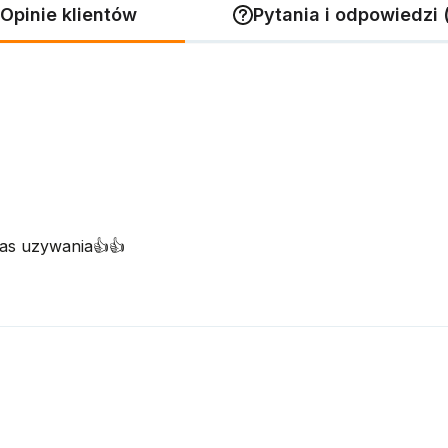
Opinie klientów
Pytania i odpowiedzi 
s uzywania👍️👍️