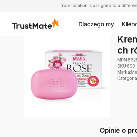
Your location is assigned to a differ
Dlaczego my
Klienc
Kre
ch r
MPN:
862
SKU:
699
Marka
:
Mel
Kategoria
Opinie o p