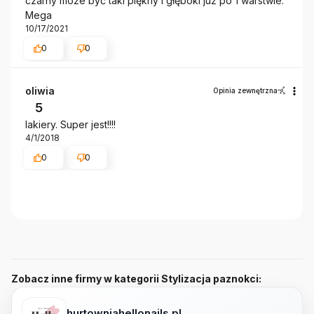
czarny może być taki piękny i głęboki już po 1 warstwie.
Mega
10/17/2021
0
0
oliwia
Opinia zewnętrzna
5
lakiery. Super jest!!!!
4/1/2018
0
0
Zobacz inne firmy w kategorii Stylizacja paznokci:
hurtowniahellonails.pl