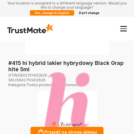
Your location is assigned to a different language version. Would you
like to change your language?
Yes, change to English
Don't change
#415 hi hybrid lakier hybrydowy Black Grap
hite 5ml
GTIN:
5902751402629
SKU:
5902751402629
Kategoria
:
Todos productos en promoción
4.7
?
z 641 opinii
Przejdź na stronę sklepu