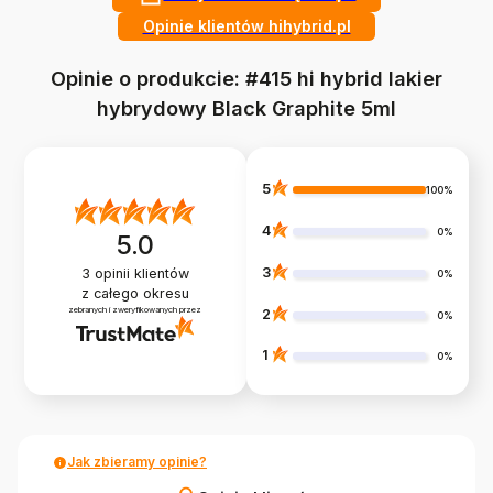
Opinie klientów hihybrid.pl
Opinie o produkcie: #415 hi hybrid lakier
hybrydowy Black Graphite 5ml
5
100%
4
0%
5.0
3
3
opinii klientów
0%
z całego okresu
zebranych i zweryfikowanych przez
2
0%
1
0%
Jak zbieramy opinie?