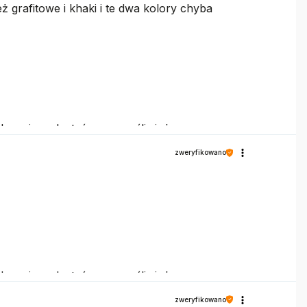
ż grafitowe i khaki i te dwa kolory chyba
dczeniem. Jesteśmy szczęśliwi, że mamy
zweryfikowano
dczeniem. Jesteśmy szczęśliwi, że mamy
zweryfikowano