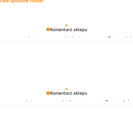
owe spodnie Faster
Komentarz sklepu
amy czas poświęcony na podzielenie się z nami Twoim doś
klepu.
Komentarz sklepu
amy czas poświęcony na podzielenie się z nami Twoim doś
klepu.