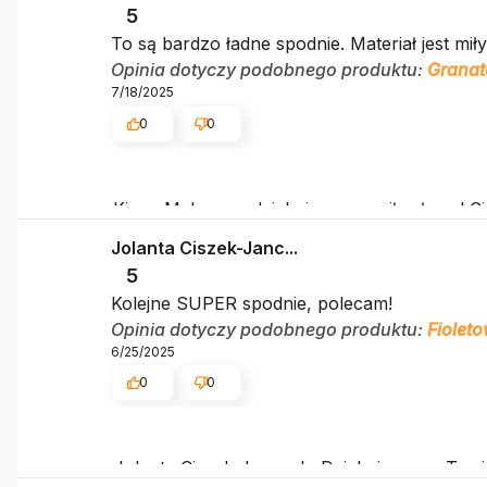
5
To są bardzo ładne spodnie. Materiał jest miły
Opinia dotyczy podobnego produktu:
Granat
7/18/2025
0
0
Kinga Makagon, dziękujemy za miłe słowa! 
świetnym klientom. Dziękujemy raz jeszcze!
Jolanta Ciszek-Janc...
5
Kolejne SUPER spodnie, polecam!
Opinia dotyczy podobnego produktu:
Fiolet
6/25/2025
0
0
Jolanta Ciszek-Janczak, Dziękujemy za Twoj