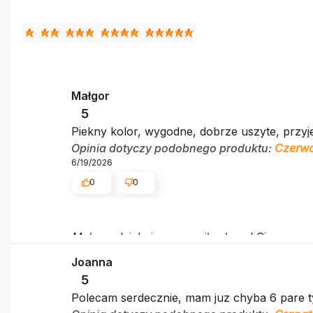
Małgor
5
Piekny kolor, wygodne, dobrze uszyte, przy
Opinia dotyczy podobnego produktu:
Czerwo
6/19/2026
0
0
Małgor, dziękujemy za miłe słowa! Cieszymy
świetnym klientom. Dziękujemy raz jeszcze!
Joanna
5
Polecam serdecznie, mam juz chyba 6 pare t