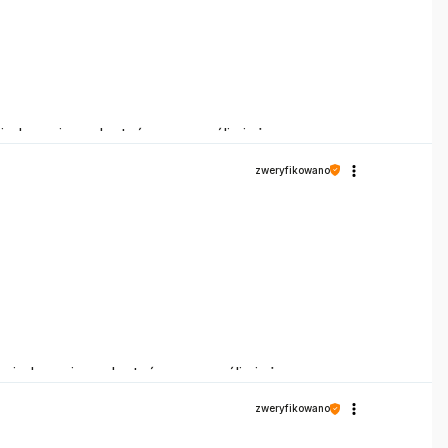
wiadczeniem. Jesteśmy szczęśliwi, że mamy
zweryfikowano
świadczeniem. Jesteśmy szczęśliwi, że mamy
zweryfikowano