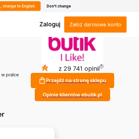
, change to English
Don't change
Zaloguj
Załóż darmowe konto
?
4.9
z 29 741 opinii
 w pralce
Przejdź na stronę sklepu
Opinie klientów ebutik.pl
er