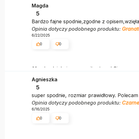
szczęśliwi, że mamy takich klientów. Z pozdr
Magda
5
Bardzo fajne spodnie,zgodne z opisem,wzięł
Opinia dotyczy podobnego produktu:
Granat
6/22/2025
0
0
Magda, dziękujemy za miłe słowa! Cieszymy
klientom. Dziękujemy raz jeszcze!
Agnieszka
5
super spodnie, rozmiar prawidłowy. Polecam
Opinia dotyczy podobnego produktu:
Czarne
6/16/2025
0
0