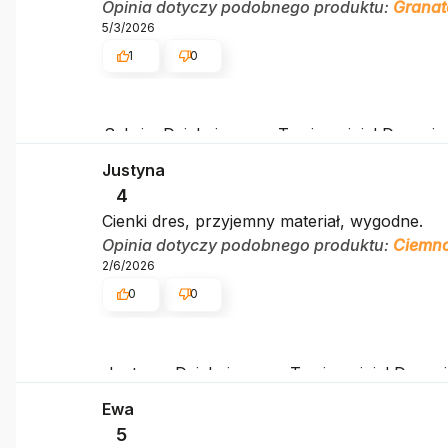
Opinia dotyczy podobnego produktu:
Granat
5/3/2026
1
0
Sylwia, Dziękujemy za Twoją opinię! Doceni
takich klientów. Z pozdrowieniami, obsługa s
Justyna
4
Cienki dres, przyjemny materiał, wygodne.
Opinia dotyczy podobnego produktu:
Ciemno
2/6/2026
0
0
Justyna, Dziękujemy za Twoją opinię! Docen
takich klientów. Z pozdrowieniami, obsługa s
Ewa
5