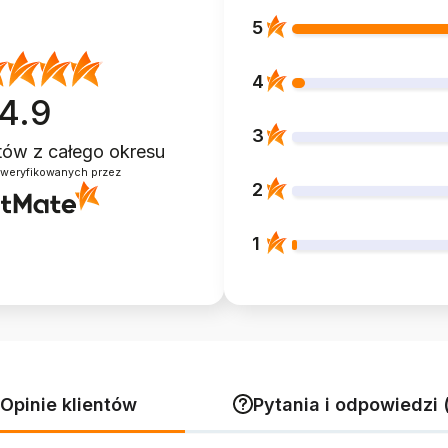
5
4
4.9
3
ntów
z całego okresu
zweryfikowanych przez
2
1
Opinie klientów
Pytania i odpowiedzi 