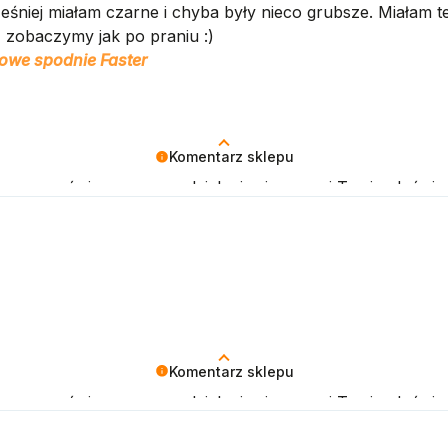
eśniej miałam czarne i chyba były nieco grubsze. Miałam te
, zobaczymy jak po praniu :)
owe spodnie Faster
Komentarz sklepu
 czas poświęcony na podzielenie się z nami Twoim doświa
klepu.
Komentarz sklepu
 czas poświęcony na podzielenie się z nami Twoim doświa
klepu.