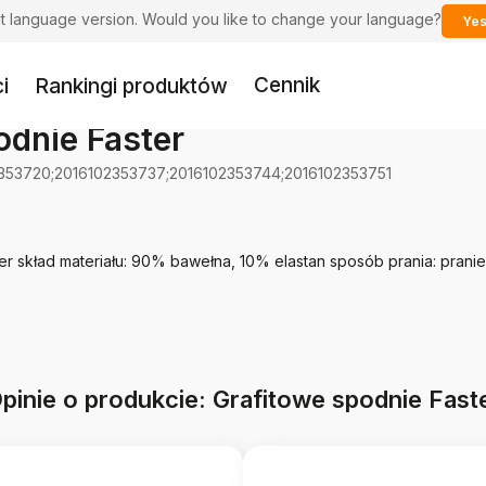
ent language version. Would you like to change your language?
Yes
Cennik
i
Rankingi produktów
odnie Faster
353720;2016102353737;2016102353744;2016102353751
er skład materiału: 90% bawełna, 10% elastan sposób prania: pranie
pinie o produkcie: Grafitowe spodnie Fast