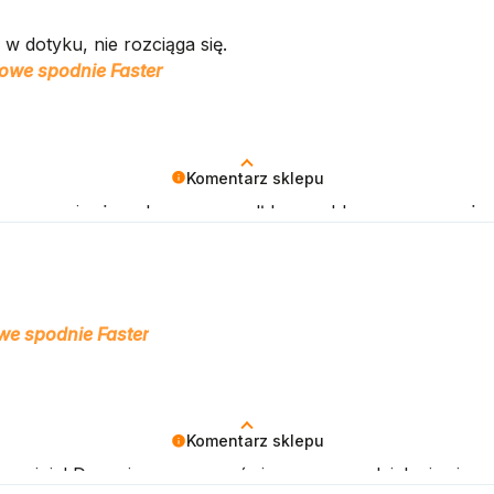
 w dotyku, nie rozciąga się.
owe spodnie Faster
Komentarz sklepu
Cieszymy się, że zakup przeszedł bezproblemowo, oraz, ż
owe spodnie Faster
Komentarz sklepu
ą opinię! Doceniamy czas poświęcony na podzielenie się 