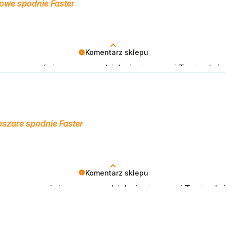
owe spodnie Faster
Komentarz sklepu
amy czas poświęcony na podzielenie się z nami Twoim doś
klepu.
szare spodnie Faster
Komentarz sklepu
iamy czas poświęcony na podzielenie się z nami Twoim do
klepu.