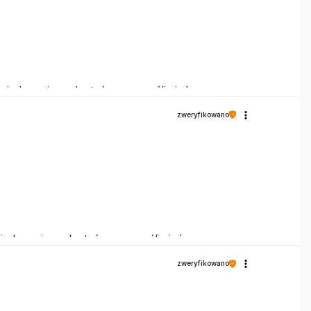
wiadczeniem. Jesteśmy szczęśliwi, że mamy
zweryfikowano
wiadczeniem. Jesteśmy szczęśliwi, że mamy
zweryfikowano