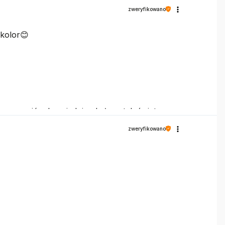
zweryfikowano
kolor😊
 zapewnić odpowiednią obsługę tak świetnym
zweryfikowano