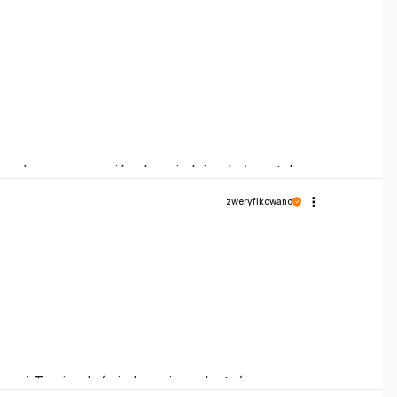
e możemy zapewnić odpowiednią obsługę tak
zweryfikowano
z nami Twoim doświadczeniem. Jesteśmy