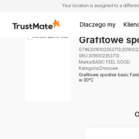
Your location is assigned to a differ
Dlaczego my
Klienc
Grafitowe sp
GTIN:
2016102353713;2016102
SKU:
2016102353713
Marka
:
BASIC FEEL GOOD
Kategoria
:
Dresowe
Grafitowe spodnie basic Fast
w 30°C
O