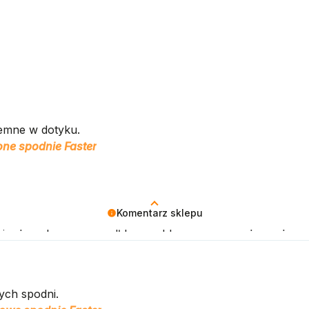
jemne w dotyku.
ne spodnie Faster
Komentarz sklepu
 się, że zakup przeszedł bezproblemowo, oraz, że możem
ych spodni.