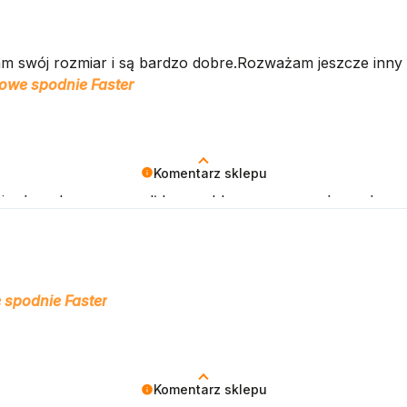
owieniami, obsługa sklepu.
am swój rozmiar i są bardzo dobre.Rozważam jeszcze inny 
owe spodnie Faster
Komentarz sklepu
 się, że zakup przeszedł bezproblemowo, oraz, że możemy
 spodnie Faster
Komentarz sklepu