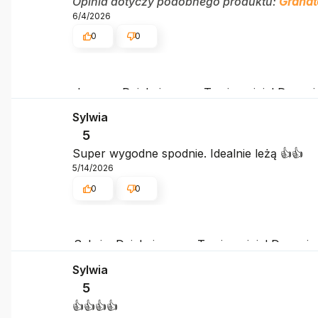
Opinia dotyczy podobnego produktu:
Granat
6/4/2026
0
0
Joanna, Dziękujemy za Twoją opinię! Doceni
takich klientów. Z pozdrowieniami, obsługa s
Sylwia
5
Super wygodne spodnie. Idealnie leżą 👍️👍️
5/14/2026
0
0
Sylwia, Dziękujemy za Twoją opinię! Doceni
takich klientów. Z pozdrowieniami, obsługa s
Sylwia
5
👍️👍️👍️👍️