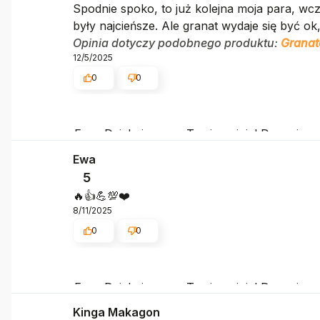
Spodnie spoko, to już kolejna moja para, wcz
były najcieńsze. Ale granat wydaje się być ok
Opinia dotyczy podobnego produktu:
Granat
12/5/2025
0
0
Ewa, Dziękujemy za Twoją opinię! Doceniamy
takich klientów. Z pozdrowieniami, obsługa s
Ewa
5
🔥👍️💪💯❤️
8/11/2025
0
0
Ewa, Dziękujemy za Twoją opinię! Doceniamy
takich klientów. Z pozdrowieniami, obsługa s
Kinga Makagon