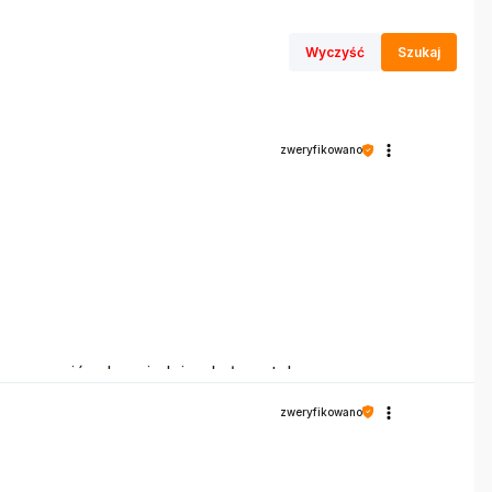
Wyczyść
Szukaj
zweryfikowano
y zapewnić odpowiednią obsługę tak
zweryfikowano