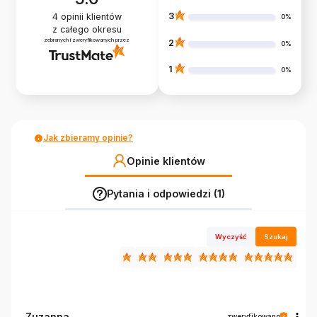
3
4
opinii klientów
0%
z całego okresu
zebranych i zweryfikowanych przez
2
0%
1
0%
Jak zbieramy opinie?
Opinie klientów
Pytania i odpowiedzi (1)
Wyczyść
Szukaj
Zuzanna
zweryfikowano