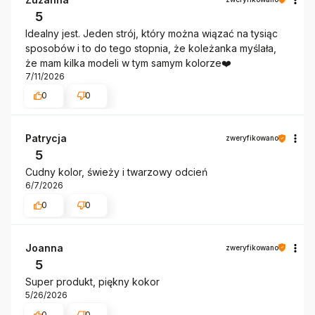
5
Idealny jest. Jeden strój, który można wiązać na tysiąc
sposobów i to do tego stopnia, że koleżanka myślała,
że mam kilka modeli w tym samym kolorze❤️
7/11/2026
0
0
Patrycja
zweryfikowano
5
Cudny kolor, świeży i twarzowy odcień
6/7/2026
0
0
Joanna
zweryfikowano
5
Super produkt, piękny kokor
5/26/2026
0
0