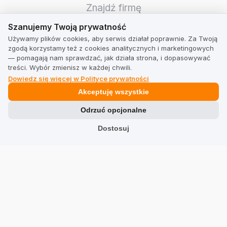
Znajdź firmę
Szanujemy Twoją prywatność
Szanujemy Twoją prywatność
TrustMate
Używamy plików cookies, aby serwis działał poprawnie. Za Twoją
zgodą korzystamy też z cookies analitycznych i marketingowych
Kontakt
— pomagają nam sprawdzać, jak działa strona, i dopasowywać
treści. Wybór zmienisz w każdej chwili.
Informacje dla akcjonariuszy
Dowiedz się więcej w Polityce prywatności
Blog
Akceptuję wszystkie
Opinie o nas
Odrzuć opcjonalne
Partnerzy
Dostosuj
Praca
Team
Adres
TrustMate S.A.