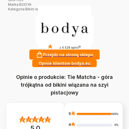
Marka
:
BODYA
Kategoria
:
Bikini wiązane na szyi
4.8
?
z 6 528 opinii
Przejdź na stronę sklepu
Opinie klientów bodya.eu
Opinie o produkcie: Tie Matcha - góra
trójkątna od bikini wiązana na szyi
pistacjowy
5
100%
4
0%
5.0