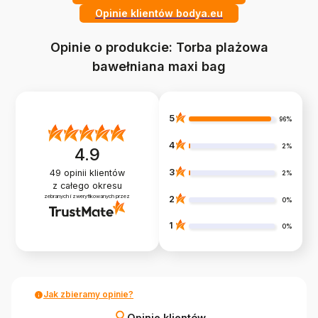
Opinie klientów bodya.eu
Opinie o produkcie: Torba plażowa
bawełniana maxi bag
5
96%
4
2%
4.9
3
49
opinii klientów
2%
z całego okresu
zebranych i zweryfikowanych przez
2
0%
1
0%
Jak zbieramy opinie?
Opinie klientów