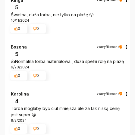
Kinga
5
Świetna, duża torba, nie tylko na plażę 🙂
10/11/2024
0
0
Bozena
zweryfikowano
5
👍️Normalna torba materiałowa , duża spełni rolę na plażę
9/20/2024
0
0
Karolina
zweryfikowano
4
Torba mogłaby być ciut mniejsza ale za tak niską cenę
jest super 😀
9/2/2024
0
0