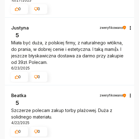
10/27/2025
0
0
Justyna
zweryfikowano
5
Miała być duża, z polskiej firmy, z naturalnego włókna,
do prania, w dobrej cenie i estetyczna. I taką mam👍. I
jeszcze błyskawiczna dostawa za darmo przy zakupie
od 39zł. Polecam.
6/23/2025
0
0
Beatka
zweryfikowano
5
Szczerze polecam zakup torby plażowej. Duża z
solidnego materiału.
4/22/2025
0
0