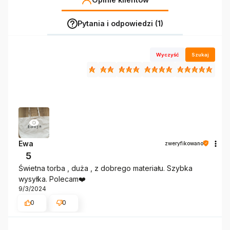
Pytania i odpowiedzi (1)
Wyczyść
Szukaj
Ewa
zweryfikowano
5
Świetna torba , duża , z dobrego materiału. Szybka
wysyłka. Polecam❤️
9/3/2024
0
0