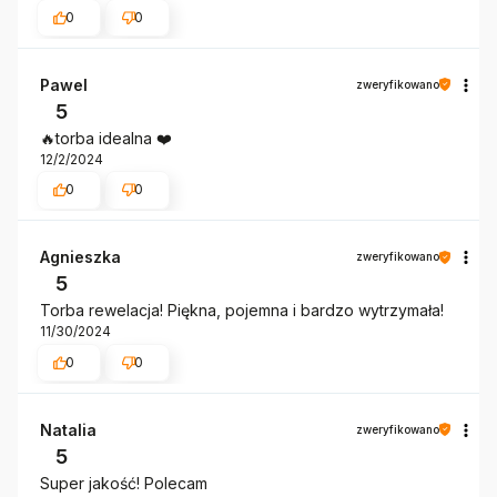
0
0
Pawel
zweryfikowano
5
🔥torba idealna ❤️
12/2/2024
0
0
Agnieszka
zweryfikowano
5
Torba rewelacja! Piękna, pojemna i bardzo wytrzymała!
11/30/2024
0
0
Natalia
zweryfikowano
5
Super jakość! Polecam