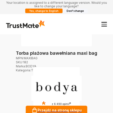
Your location is assigned to a different language version. Would you
like to change your language?
Yes, change to English
Don't change
Torba plażowa bawełniana maxi bag
MPN:
MAXIBAG
SKU:
182
Marka
:
BODYA
Kategoria
:
Torby plażowe
4.8
?
z 6 490 opinii
Przejdź na stronę sklepu