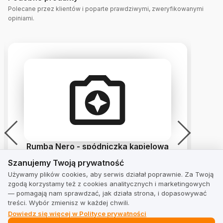
Polecane przez klientów i poparte prawdziwymi, zweryfikowanymi
opiniami.
Rumba Nero - spódniczka kąpielowa
Szanujemy Twoją prywatność
czarny
Szanujemy Twoją prywatność
4.9
z 11 opinii
Używamy plików cookies, aby serwis działał poprawnie. Za Twoją
zgodą korzystamy też z cookies analitycznych i marketingowych
— pomagają nam sprawdzać, jak działa strona, i dopasowywać
treści. Wybór zmienisz w każdej chwili.
Dowiedz się więcej w Polityce prywatności