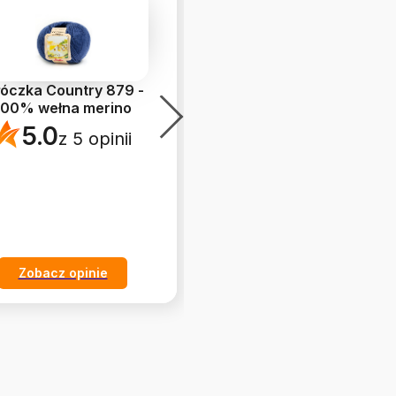
óczka Country 879 -
Kaell HAUTNAH 250 ml -
100% wełna merino
koncentrat do prania
jedwabiu i wisko
...
5.0
z 5 opinii
5.0
z 4 opinii
Zobacz opinie
Zobacz opinie