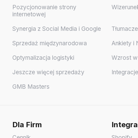
Pozycjonowanie strony
Wizerune
internetowej
Synergia z Social Media i Google
Tłumaczen
Sprzedaż międzynarodowa
Ankiety i
Optymalizacja logistyki
Wzrost w
Jeszcze więcej sprzedaży
Integracj
GMB Masters
Dla Firm
Integra
Cennik
Shopify