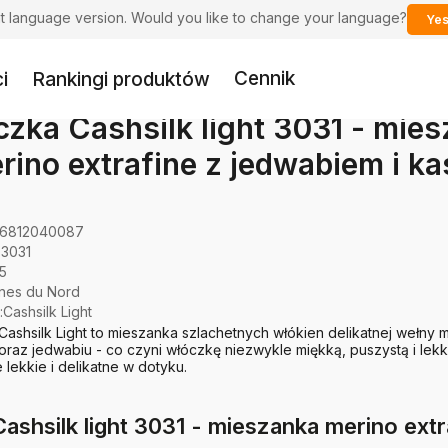
ent language version. Would you like to change your language?
Yes
Cennik
i
Rankingi produktów
zka Cashsilk light 3031 - mie
rino extrafine z jedwabiem i k
6812040087
-3031
5
ines du Nord
:
Cashsilk Light
ashsilk Light to mieszanka szlachetnych włókien delikatnej wełny m
oraz jedwabiu - co czyni włóczkę niezwykle miękką, puszystą i lekk
 lekkie i delikatne w dotyku.
ashsilk light 3031 - mieszanka merino ext