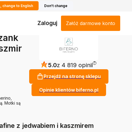
, change to English
Don't change
Zaloguj
Załóż darmowe konto
szank
aszmir
?
5.0
z 4 819 opinii
Przejdź na stronę sklepu
Opinie klientów biferno.pl
erino,
ą. Motki są
rafine z jedwabiem i kaszmirem