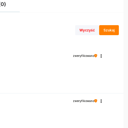
(0)
Wyczyść
Szukaj
zweryfikowano
zweryfikowano