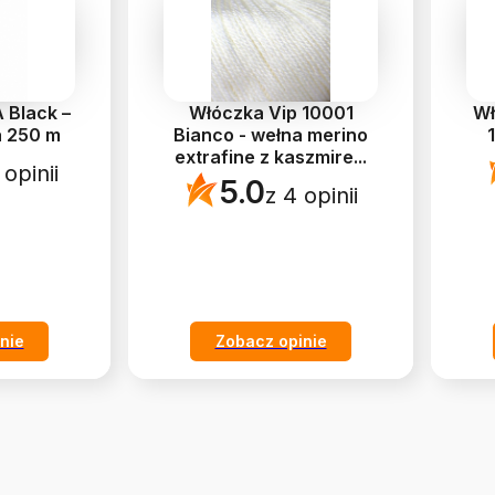
A Black –
Włóczka Vip 10001
Wł
 250 m
Bianco - wełna merino
extrafine z kaszmire
...
 opinii
5.0
z 4 opinii
nie
Zobacz opinie