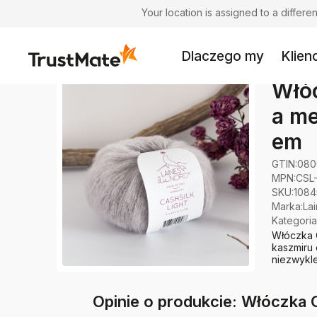
Your location is assigned to a differ
Dlaczego my
Klienc
Włóc
a me
em
GTIN:
080
MPN:
CSL
SKU:
1084
Marka
:
La
Kategoria
Włóczka C
kaszmiru 
niezwykle
Opinie o produkcie: Włóczka C