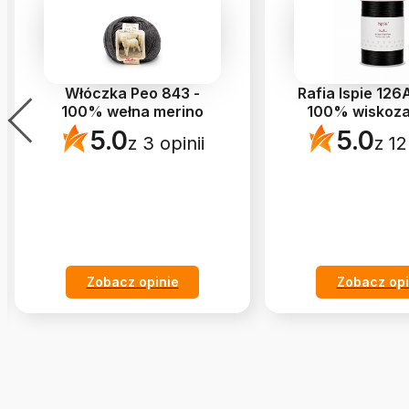
Włóczka Peo 843 -
Rafia Ispie 126
100% wełna merino
100% wiskoza
5.0
5.0
z 3 opinii
z 12
Zobacz opinie
Zobacz opi