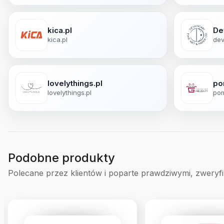
kica.pl
De
kica.pl
dev
lovelythings.pl
po
lovelythings.pl
pom
Podobne produkty
Polecane przez klientów i poparte prawdziwymi, zweryf