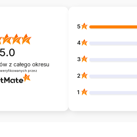
5
4
5.0
3
ntów
z całego okresu
zweryfikowanych przez
2
1