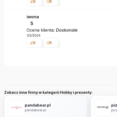
0
0
iwona
5
Ocena klienta:
Doskonale
3/2/2024
0
0
Zobacz inne firmy w kategorii Hobby i prezenty:
pandabear.pl
pi
pandabear.pl
piz