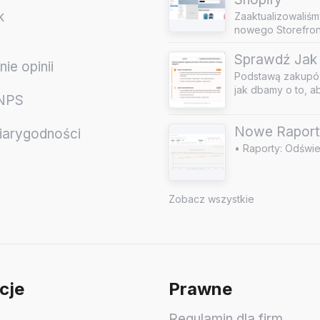
k
Zaaktualizowaliśm
nowego Storefront
Sprawdź Jak 
ie opinii
Podstawą zakupów
jak dbamy o to, a
 NPS
Nowe Raport
iarygodności
• Raporty: Odświe
e
Zobacz wszystkie
cje
Prawne
Regulamin dla firm