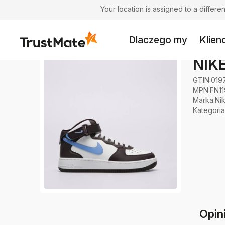
Your location is assigned to a differ
Dlaczego my
Klienc
NIK
GTIN:
019
MPN:
FN1
Marka
:
Ni
Kategoria
Opin