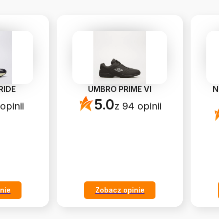
RIDE
UMBRO PRIME VI
N
5.0
opinii
z 94 opinii
nie
Zobacz opinie