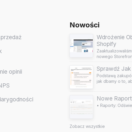
Nowości
sprzedaż
Wdrożenie Obs
Shopify
k
Zaaktualizowaliśm
nowego Storefront
Sprawdź Jak 
ie opinii
Podstawą zakupów
jak dbamy o to, a
 NPS
Nowe Raport
iarygodności
• Raporty: Odświe
e
Zobacz wszystkie