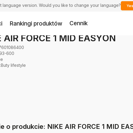
ent language version. Would you like to change your language?
Yes
Cennik
i
Rankingi produktów
E AIR FORCE 1 MID EASYON
7601086400
193-600
ke
:
Buty lifestyle
ie o produkcie: NIKE AIR FORCE 1 MID E