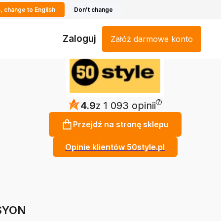
, change to English
Don't change
Zaloguj
Załóż darmowe konto
?
4.9
z 1 093 opinii
Przejdź na stronę sklepu
Opinie klientów 50style.pl
ASYON