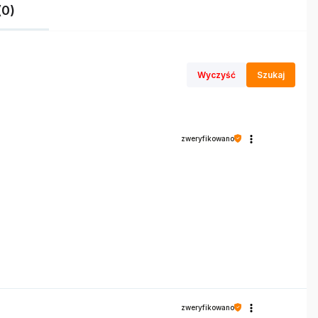
(0)
Wyczyść
Szukaj
zweryfikowano
zweryfikowano