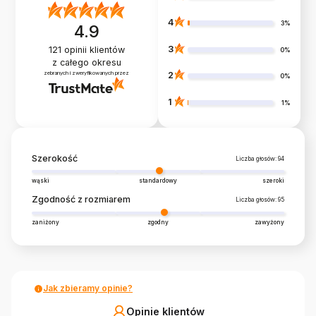
4
3%
4.9
3
121
opinii klientów
0%
z całego okresu
zebranych i zweryfikowanych przez
2
0%
1
1%
Szerokość
Liczba głosów: 94
wąski
standardowy
szeroki
Zgodność z rozmiarem
Liczba głosów: 95
zaniżony
zgodny
zawyżony
Jak zbieramy opinie?
Opinie klientów