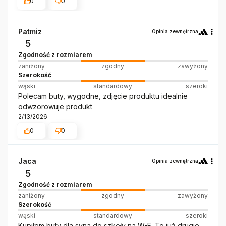
0
0
Patmiz
Opinia zewnętrzna
5
Zgodność z rozmiarem
zaniżony
zgodny
zawyżony
Szerokość
wąski
standardowy
szeroki
Polecam buty, wygodne, zdjęcie produktu idealnie
odwzorowuje produkt
2/13/2026
0
0
Jaca
Opinia zewnętrzna
5
Zgodność z rozmiarem
zaniżony
zgodny
zawyżony
Szerokość
wąski
standardowy
szeroki
Kupiłem buty dla syna do szkoły na W-F. To już drugie