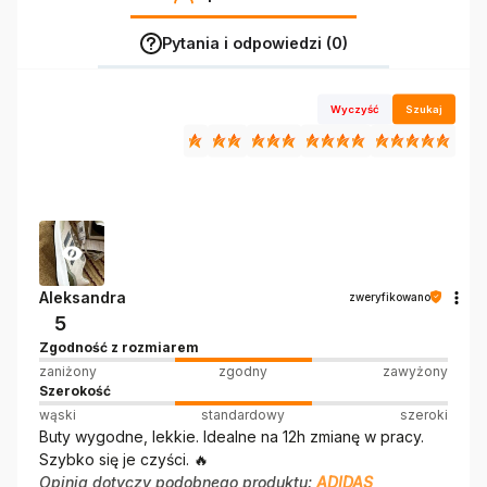
Pytania i odpowiedzi (0)
Wyczyść
Szukaj
Aleksandra
zweryfikowano
5
Zgodność z rozmiarem
zaniżony
zgodny
zawyżony
Szerokość
wąski
standardowy
szeroki
Buty wygodne, lekkie. Idealne na 12h zmianę w pracy.
Szybko się je czyści. 🔥
Opinia dotyczy podobnego produktu:
ADIDAS