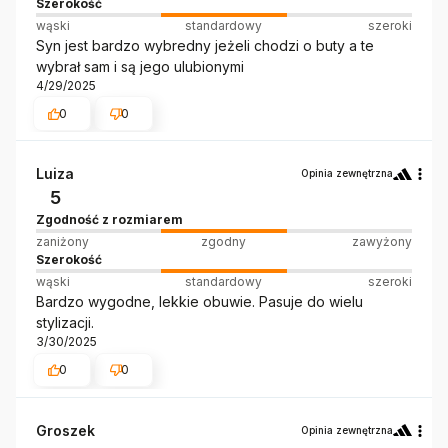
Szerokość
wąski
standardowy
szeroki
Syn jest bardzo wybredny jeżeli chodzi o buty a te
wybrał sam i są jego ulubionymi
4/29/2025
0
0
Luiza
Opinia zewnętrzna
5
Zgodność z rozmiarem
zaniżony
zgodny
zawyżony
Szerokość
wąski
standardowy
szeroki
Bardzo wygodne, lekkie obuwie. Pasuje do wielu
stylizacji.
3/30/2025
0
0
Groszek
Opinia zewnętrzna