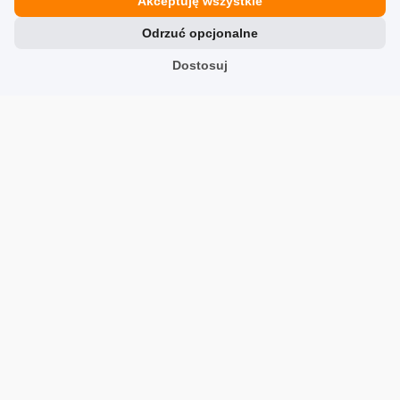
Akceptuję wszystkie
0
0
Odrzuć opcjonalne
Dostosuj
Pokaż wszystkie od najnowszych
Zobacz inne firmy w kategorii Moda sportowa:
SportStyleStory.com
sportstylestory.com
desportivo.pl
desportivo.pl