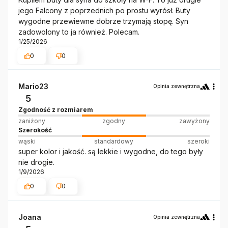
jego Falcony z poprzednich po prostu wyrósł. Buty
wygodne przewiewne dobrze trzymają stopę. Syn
zadowolony to ja również. Polecam.
1/25/2026
0
0
Mario23
Opinia zewnętrzna
5
Zgodność z rozmiarem
zaniżony
zgodny
zawyżony
Szerokość
wąski
standardowy
szeroki
super kolor i jakość. są lekkie i wygodne, do tego były
nie drogie.
1/9/2026
0
0
Joana
Opinia zewnętrzna