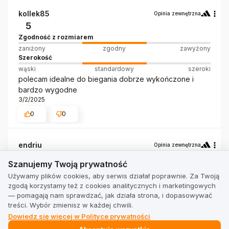
kollek85
Opinia zewnętrzna
5
Zgodność z rozmiarem
zaniżony
zgodny
zawyżony
Szerokość
wąski
standardowy
szeroki
polecam idealne do biegania dobrze wykończone i
bardzo wygodne
3/2/2025
0
0
endriu
Opinia zewnętrzna
Szanujemy Twoją prywatność
5
Szanujemy Twoją prywatność
Zgodność z rozmiarem
Używamy plików cookies, aby serwis działał poprawnie. Za Twoją
zaniżony
zgodny
zawyżony
zgodą korzystamy też z cookies analitycznych i marketingowych
Szerokość
— pomagają nam sprawdzać, jak działa strona, i dopasowywać
wąski
standardowy
szeroki
treści. Wybór zmienisz w każdej chwili.
elegancja , funkcjonalność i wygoda.Poprostu the best
Dowiedz się więcej w Polityce prywatności
3/1/2025