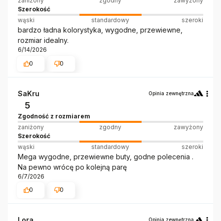
zaniżony
zgodny
zawyżony
Szerokość
wąski
standardowy
szeroki
bardzo ładna kolorystyka, wygodne, przewiewne,
rozmiar idealny.
6/14/2026
0
0
SaKru
Opinia zewnętrzna
5
Zgodność z rozmiarem
zaniżony
zgodny
zawyżony
Szerokość
wąski
standardowy
szeroki
Mega wygodne, przewiewne buty, godne polecenia .
Na pewno wrócę po kolejną parę
6/7/2026
0
0
Lora
Opinia zewnętrzna