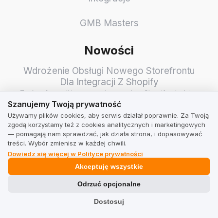
GMB Masters
Nowości
Wdrożenie Obsługi Nowego Storefrontu
Dla Integracji Z Shopify
Zaaktualizowaliśmy naszą integrację z Shopify, dodając
Szanujemy Twoją prywatność
pełne wsparcie dla nowego Storefrontu (Storefront API
Szanujemy Twoją prywatność
/ Headless…
Używamy plików cookies, aby serwis działał poprawnie. Za Twoją
Sprawdź Jak Dbamy O Twoje Opinie W
zgodą korzystamy też z cookies analitycznych i marketingowych
Odświeżonej Wersji!
— pomagają nam sprawdzać, jak działa strona, i dopasowywać
treści. Wybór zmienisz w każdej chwili.
Podstawą zakupów online jest poczucie komfortu i
Dowiedz się więcej w Polityce prywatności
bezpieczeństwa. Zobacz, jak dbamy o to, aby
wiarygodne i rzetelne opini…
Akceptuję wszystkie
Nowe Raporty E-Mail
Odrzuć opcjonalne
• Raporty: Odświeżyliśmy wygląd i układ tygodniowych
raportów e-mail
Dostosuj
Zobacz wszystkie