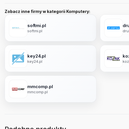
Zobacz inne firmy w kategorii Komputery:
softmi.pl
dru
softmi.pl
dru
key24.pl
ko
key24.pl
koz
mmcomp.pl
mmcomp.pl