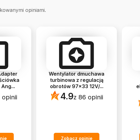
ikowanymi opiniami.
Adapter
Wentylator dmuchawa
jściówka
turbinowa z regulacją
a Ang
...
obrotów 97x33 12V/
...
e
4.9
 opinii
z 86 opinii
nie
Zobacz opinie