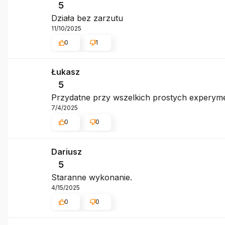
5
Działa bez zarzutu
11/10/2025
0
1
Łukasz
5
Przydatne przy wszelkich prostych experyme
7/4/2025
0
0
Dariusz
5
Staranne wykonanie.
4/15/2025
0
0