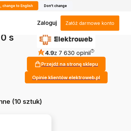
, change to English
Don't change
Zaloguj
Załóż darmowe konto
10 s
?
4.9
z 7 630 opinii
Przejdź na stronę sklepu
Opinie klientów elektroweb.pl
nne (10 sztuk)