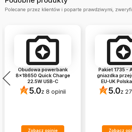
Podobne produkty
Polecane przez klientów i poparte prawdziwymi, zweryf
Obudowa powerbank
Pakiet 1735 - 
8x18650 Quick Charge
gniazdka prze
22.5W USB-C
EU-UK Polsk
5.0
5.0
z 8 opinii
z 27
Zobacz opinie
Zobacz opi