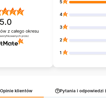
5
4
5.0
3
ntów
z całego okresu
zweryfikowanych przez
2
1
Opinie klientów
Pytania i odpowiedzi 