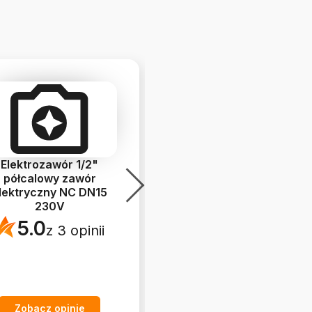
Elektrozawór 1/2"
Antena 433MHz 3dbi
półcalowy zawór
łamana SMA męskie
lektryczny NC DN15
5.0
z 3 opinii
230V
5.0
z 3 opinii
Zobacz opinie
Zobacz opinie