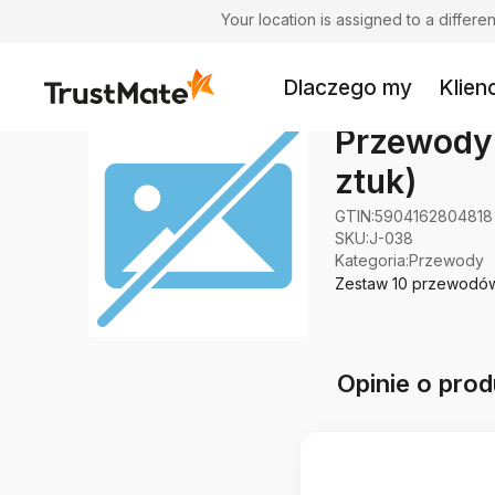
Your location is assigned to a differ
Dlaczego my
Klienc
Przewody 
ztuk)
GTIN:
5904162804818
SKU:
J-038
Kategoria
:
Przewody
Zestaw 10 przewodów 
Opinie o prod