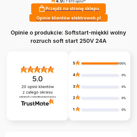
4.9
z 7 670 opinii
Przejdź na stronę sklepu
Opinie klientów elektroweb.pl
Opinie o produkcie: Softstart-miękki wolny
rozruch soft start 250V 24A
5
100%
4
0%
5.0
3
20
opinii klientów
0%
z całego okresu
zebranych i zweryfikowanych przez
2
0%
1
0%