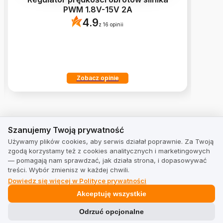
PWM 1.8V-15V 2A
4.9
z 16 opinii
Zobacz opinie
Rozwiązania
Szanujemy Twoją prywatność
Szanujemy Twoją prywatność
Używamy plików cookies, aby serwis działał poprawnie. Za Twoją
Zbieranie opinii
zgodą korzystamy też z cookies analitycznych i marketingowych
— pomagają nam sprawdzać, jak działa strona, i dopasowywać
Zwiększ sprzedaż
treści. Wybór zmienisz w każdej chwili.
Dowiedz się więcej w Polityce prywatności
Pozycjonowanie strony internetowej
Akceptuję wszystkie
Odrzuć opcjonalne
Wizerunek