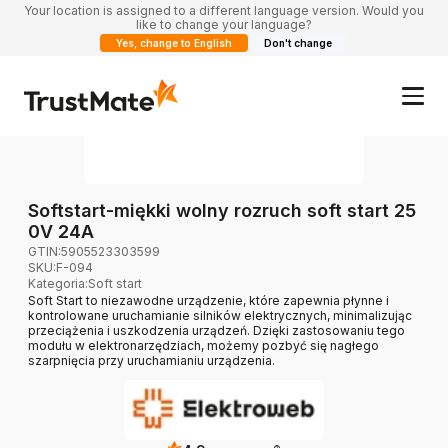
Your location is assigned to a different language version. Would you
like to change your language?
Yes, change to English
Don't change
Softstart-miękki wolny rozruch soft start 25
0V 24A
GTIN:
5905523303599
SKU:
F-094
Kategoria
:
Soft start
Soft Start to niezawodne urządzenie, które zapewnia płynne i
kontrolowane uruchamianie silników elektrycznych, minimalizując
przeciążenia i uszkodzenia urządzeń. Dzięki zastosowaniu tego
modułu w elektronarzędziach, możemy pozbyć się nagłego
szarpnięcia przy uruchamianiu urządzenia.
?