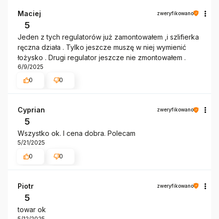
Maciej
zweryfikowano
5
Jeden z tych regulatorów już zamontowałem ,i szlifierka
ręczna działa . Tylko jeszcze muszę w niej wymienić
łożysko . Drugi regulator jeszcze nie zmontowałem .
6/9/2025
0
0
Cyprian
zweryfikowano
5
Wszystko ok. I cena dobra. Polecam
5/21/2025
0
0
Piotr
zweryfikowano
5
towar ok
5/12/2025