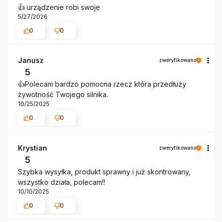
👍️ urządzenie robi swoje
5/27/2026
0
0
Janusz
zweryfikowano
5
👍️Polecam bardzo pomocna rzecz która przedłuży
żywotność Twojego silnika.
10/25/2025
0
0
Krystian
zweryfikowano
5
Szybka wysyłka, produkt sprawny i już skontrowany,
wszystko działa, polecam!!
10/10/2025
0
0