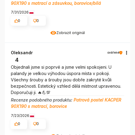
90X190 s matrací a zásuvkou, borovice/bílá
7/31/2026
0
0
Zobrazit originál
Oleksandr
ověřené
4
Objednali jsme si poprvé a jsme velmi spokojeni. U
palandy je velkou výhodou úspora místa v pokoji.
Všechny šrouby a šrouby jsou dobře zakryté kvůli
bezpečnosti. Estetický vzhled dělá místnost upravenou.
Doporučuji ji. 🔥💪💯
Recenze podobného produktu:
Patrová postel KACPER
90X190 s matrací, borovice
7/23/2026
0
0