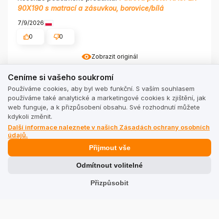
90X190 s matrací a zásuvkou, borovice/bílá
7/9/2026
0
0
Zobrazit originál
Ceníme si vašeho soukromí
Ceníme si vašeho soukromí
Urszula
Používáme cookies, aby byl web funkční. S vaším souhlasem
ověřené
používáme také analytické a marketingové cookies k zjištění, jak
5
web funguje, a k přizpůsobení obsahu. Své rozhodnutí můžete
Postel si zachovává svůj estetický vzhled po dlouhou
kdykoli změnit.
dobu. Poměr ceny a kvality je velmi příznivý.
Další informace naleznete v našich Zásadách ochrany osobních
Recenze podobného produktu:
Patrová postel KACPER
údajů.
90X200 s matrací, borovice
Přijmout vše
7/6/2026
Odmítnout volitelné
0
0
Přizpůsobit
Zobrazit originál