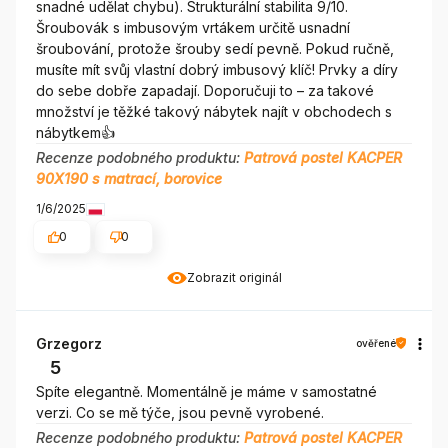
snadné udělat chybu). Strukturální stabilita 9/10.
Šroubovák s imbusovým vrtákem určitě usnadní
šroubování, protože šrouby sedí pevně. Pokud ručně,
musíte mít svůj vlastní dobrý imbusový klíč! Prvky a díry
do sebe dobře zapadají. Doporučuji to – za takové
množství je těžké takový nábytek najít v obchodech s
nábytkem👍️
Recenze podobného produktu:
Patrová postel KACPER
90X190 s matrací, borovice
1/6/2025
0
0
Zobrazit originál
Grzegorz
ověřené
5
Spíte elegantně. Momentálně je máme v samostatné
verzi. Co se mě týče, jsou pevně vyrobené.
Recenze podobného produktu:
Patrová postel KACPER