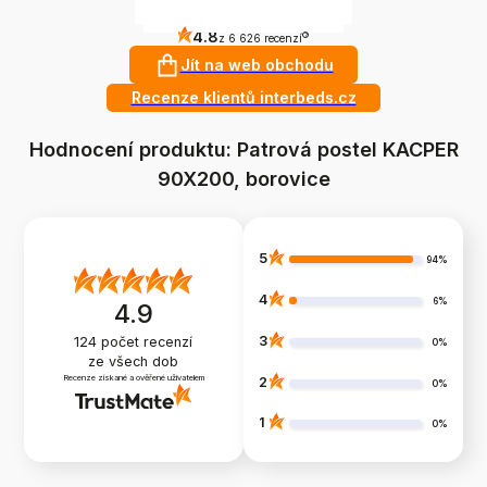
4.8
?
z 6 626 recenzí
Jít na web obchodu
Recenze klientů interbeds.cz
Hodnocení produktu: Patrová postel KACPER
90X200, borovice
5
94%
4
6%
4.9
3
124
počet recenzí
0%
ze všech dob
Recenze získané a ověřené uživatelem
2
0%
1
0%