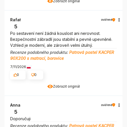
Zobrazit originál
Rafał
ověřené
5
Po sestavení není žádná kouslost ani nerovnost.
Bezpečnostní zábradlí jsou stabilní a pevně upevněné.
Vzhled je moderní, ale zároveň velmi útulný.
Recenze podobného produktu:
Patrová postel KACPER
90X200 s matrací, borovice
7/11/2026
0
0
Zobrazit originál
Anna
ověřené
5
Doporučuji
Recenze podobného produktu:
Patrová postel KACPER