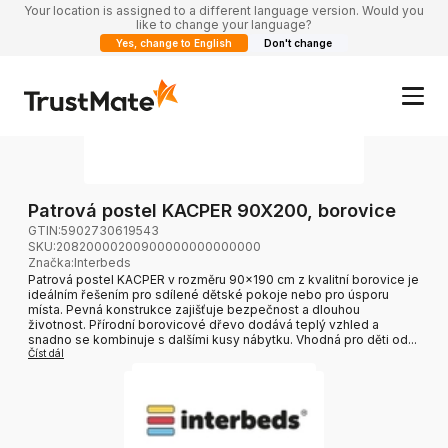
Your location is assigned to a different language version. Would you
like to change your language?
Yes, change to English
Don't change
Patrová postel KACPER 90X200, borovice
GTIN:
5902730619543
SKU:
20820000200900000000000000
Značka
:
Interbeds
Patrová postel KACPER v rozměru 90x190 cm z kvalitní borovice je
ideálním řešením pro sdílené dětské pokoje nebo pro úsporu
místa. Pevná konstrukce zajišťuje bezpečnost a dlouhou
životnost. Přírodní borovicové dřevo dodává teplý vzhled a
snadno se kombinuje s dalšími kusy nábytku. Vhodná pro děti od...
Číst dál