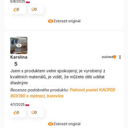
5/8/2025
0
0
Zobrazit originál
Karolina
ověřené
5
Jsem s produktem velmi spokojený, je vyrobený z
kvalitních materiálů, je vidět, že můžete děti udělat
šťastnými
Recenze podobného produktu:
Patrová postel KACPER
90X190 s matrací, borovice
4/1/2025
0
0
Zobrazit originál