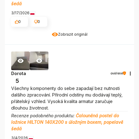
šedá
3/17/2026
0
0
Zobrazit originál
Dorota
ověřené
5
Všechny komponenty do sebe zapadají bez nutnosti
dalšího zpracování. Přírodní odstíny mu dodávají teplý,
přátelský vzhled. Vysoká kvalita armatur zaručuje
dlouhou životnost.
Recenze podobného produktu:
Čalouněná postel do
ložnice HILTON 140X200 s úložným boxem, popelavě
šedá
3/4/2026