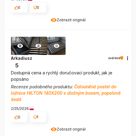
0
0
Zobrazit originál
Arkadiusz
ověřené
5
Dostupná cena a rychlý doručovací produkt, jak je
popsáno
Recenze podobného produktu:
Čalouněná postel do
ložnice HILTON 140X200 s úložným boxem, popelavě
šedá
2/25/2026
0
1
Zobrazit originál