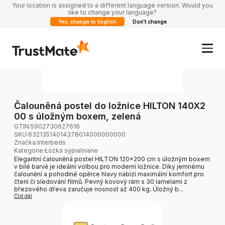
Your location is assigned to a different language version. Would you
like to change your language?
Yes, change to English
Don't change
Čalouněná postel do ložnice HILTON 140X2
00 s úložným boxem, zelená
GTIN:
5902730627616
SKU:
63213514014378014000000000
Značka
:
Interbeds
Kategorie
:
Łóżka sypialniane
Elegantní čalouněná postel HILTON 120x200 cm s úložným boxem
v bílé barvě je ideální volbou pro moderní ložnice. Díky jemnému
čalounění a pohodlné opěrce hlavy nabízí maximální komfort pro
čtení či sledování filmů. Pevný kovový rám s 30 lamelami z
březového dřeva zaručuje nosnost až 400 kg. Úložný b...
Číst dál