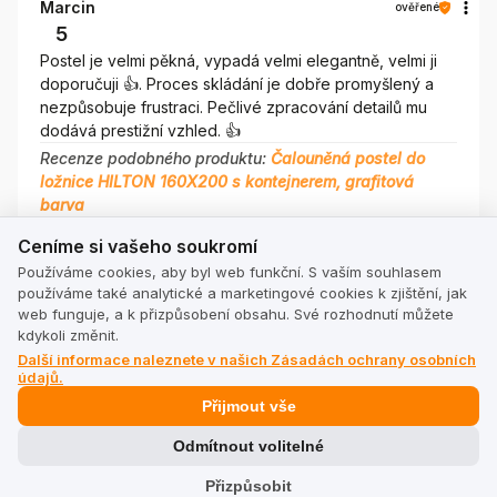
Marcin
ověřené
5
Postel je velmi pěkná, vypadá velmi elegantně, velmi ji
doporučuji 👍️. Proces skládání je dobře promyšlený a
nezpůsobuje frustraci. Pečlivé zpracování detailů mu
dodává prestižní vzhled. 👍️
Recenze podobného produktu:
Čalouněná postel do
ložnice HILTON 160X200 s kontejnerem, grafitová
barva
Ceníme si vašeho soukromí
6/11/2025
Ceníme si vašeho soukromí
0
0
Používáme cookies, aby byl web funkční. S vaším souhlasem
používáme také analytické a marketingové cookies k zjištění, jak
web funguje, a k přizpůsobení obsahu. Své rozhodnutí můžete
Zobrazit originál
kdykoli změnit.
Další informace naleznete v našich Zásadách ochrany osobních
údajů.
Přijmout vše
Odmítnout volitelné
Paweł
ověřené
5
Přizpůsobit