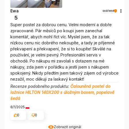
Ewa
ověřené
5
Super postel za dobrou cenu. Velmi moderní a dobře
zpracované. Pár měsíců po koupi jsem zanechal
komentář, abych mohl říct víc. Myslel jsem, že za tak
nízkou cenu nic dobrého nekoupíte, a tady je příjemné
překvapení a překvapení, že si to koupíte! Skvělé na
používání, je velmi pevný. Profesionální servis v
obchodě. Po nákupu mi zavolali s dotazem na mé
nákupy, zda jsem v pořádku a jestli jsem s nákupem
spokojený. Nikdy předtím jsem takový zájem od výrobce
nezažil, moc děkuji za laskavý kontakt!
Recenze podobného produktu:
Čalouněná postel do
ložnice HILTON 140X200 s úložným boxem, popelavě
šedá
8/1/2025
0
0
Zobrazit originál