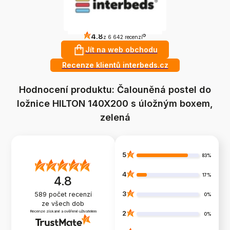
4.8
?
z 6 642 recenzí
Jít na web obchodu
Recenze klientů interbeds.cz
Hodnocení produktu: Čalouněná postel do
ložnice HILTON 140X200 s úložným boxem,
zelená
5
83%
4
17%
4.8
3
589
počet recenzí
0%
ze všech dob
Recenze získané a ověřené uživatelem
2
0%