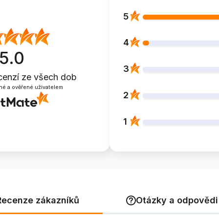
5
4
5.0
3
cenzí
ze všech dob
né a ověřené uživatelem
2
1
Recenze zákazníků
Otázky a odpovědi