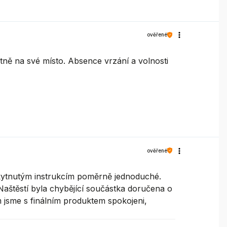
ověřené
ně na své místo. Absence vrzání a volnosti
ověřené
skytnutým instrukcím poměrně jednoduché.
Naštěstí byla chybějící součástka doručena o
 jsme s finálním produktem spokojeni,