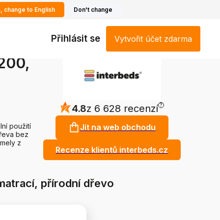
, change to English
Don't change
Přihlásit se
Vytvořit účet zdarma
200,
?
4.8
z 6 628 recenzí
ní použití
Jít na web obchodu
dřeva bez
amely z
Recenze klientů interbeds.cz
atrací, přírodní dřevo