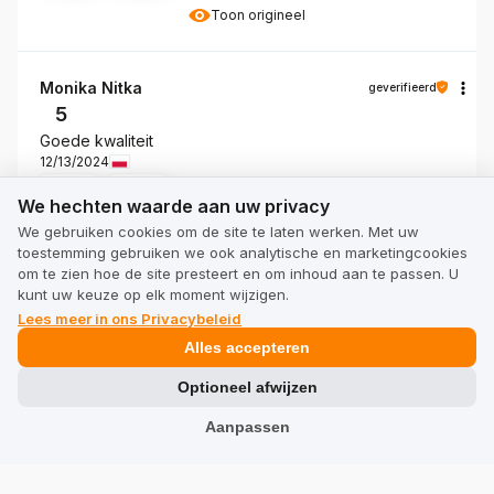
Toon origineel
Monika Nitka
geverifieerd
5
Goede kwaliteit
12/13/2024
We hechten waarde aan uw privacy
0
0
We hechten waarde aan uw privacy
We gebruiken cookies om de site te laten werken. Met uw
Toon origineel
toestemming gebruiken we ook analytische en marketingcookies
om te zien hoe de site presteert en om inhoud aan te passen. U
kunt uw keuze op elk moment wijzigen.
Katarzyna Tworek
geverifieerd
Lees meer in ons Privacybeleid
5
Alles accepteren
De zakjes hebben een mooi, klassiek design. Klassiek
en charmant. Ze zijn herbruikbaar. Milieuvriendelijk.
Optioneel afwijzen
7/2/2024
Aanpassen
0
0
Toon origineel