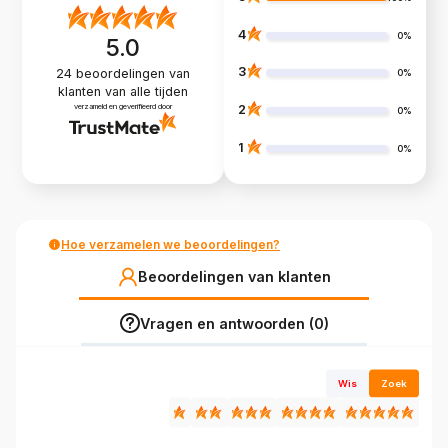
4
0%
5.0
3
24
beoordelingen van
0%
klanten
van alle tijden
verzameld en geverifieerd door
2
0%
1
0%
Hoe verzamelen we beoordelingen?
Beoordelingen van klanten
Vragen en antwoorden (0)
Wis
Zoek