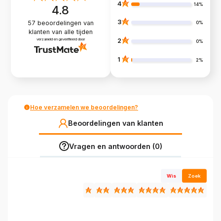
4
14%
4.8
3
57
beoordelingen van
0%
klanten
van alle tijden
verzameld en geverifieerd door
2
0%
1
2%
Hoe verzamelen we beoordelingen?
Beoordelingen van klanten
Vragen en antwoorden (0)
Wis
Zoek