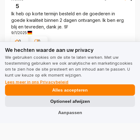
5
Ik heb op korte termijn besteld en de goederen in
goede kwaliteit binnen 2 dagen ontvangen. Ik ben erg
blij en tevreden, dank je. 💯
9/1/2025
0
0
We hechten waarde aan uw privacy
We hechten waarde aan uw privacy
Toon origineel
We gebruiken cookies om de site te laten werken. Met uw
toestemming gebruiken we ook analytische en marketingcookies
om te zien hoe de site presteert en om inhoud aan te passen. U
Karine
kunt uw keuze op elk moment wijzigen.
geverifieerd
5
Lees meer in ons Privacybeleid
Deze zakjes zien er niet alleen goed uit, maar zijn ook
Alles accepteren
extreem duurzaam. Elegantie en subtiliteit van patronen
Optioneel afwijzen
gaan hier hand in hand en creëren harmonie. Zakjes die
zich onderscheiden van de rest. De zakjes helpen me
Aanpassen
om mijn souvenirs intact te houden. ❤️❤️❤️❤️❤️❤️❤️
8/29/2025
0
0