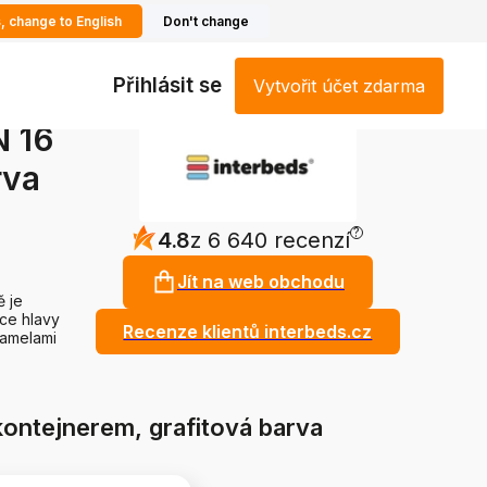
, change to English
Don't change
Přihlásit se
Vytvořit účet zdarma
N 16
rva
?
4.8
z 6 640 recenzí
Jít na web obchodu
 je
ce hlavy
Recenze klientů interbeds.cz
lamelami
ontejnerem, grafitová barva