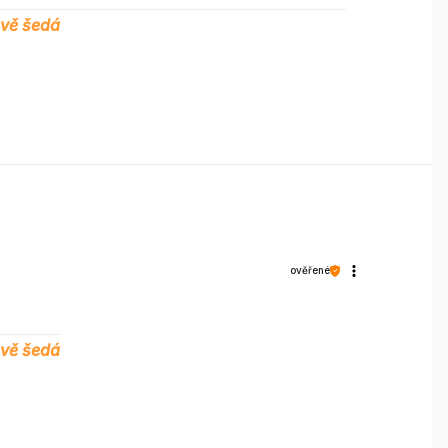
avě šedá
ověřené
avě šedá