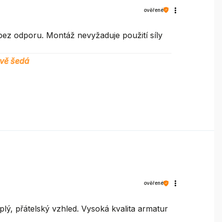
ověřené
bez odporu. Montáž nevyžaduje použití síly
vě šedá
ověřené
lý, přátelský vzhled. Vysoká kvalita armatur