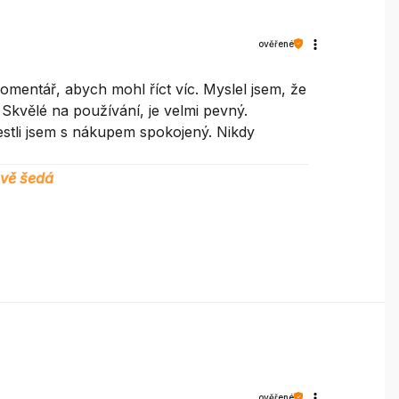
ověřené
mentář, abych mohl říct víc. Myslel jsem, že
 Skvělé na používání, je velmi pevný.
estli jsem s nákupem spokojený. Nikdy
avě šedá
ověřené