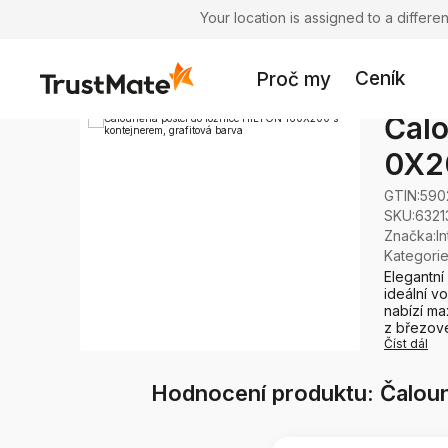
Your location is assigned to a differ
Ceník
Proč my
Čalo
0X20
GTIN:
590
SKU:
6321
Značka
:
I
Kategori
Elegantní
ideální v
nabízí ma
z březové
Číst dál
Hodnocení produktu: Čaloun