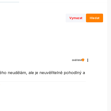
Vymazat
Hledat
ověřené
ého neudělám, ale je neuvěřitelně pohodlný a