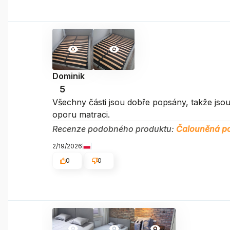
Dominik
5
Všechny části jsou dobře popsány, takže js
oporu matraci.
Recenze podobného produktu:
Čalouněná po
2/19/2026
0
0