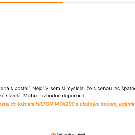
 s postelí. Nejdřív jsem si myslela, že s cenou nic špatn
aké skvělá. Mohu rozhodně doporučit.
stel do ložnice HILTON 140X200 s úložným boxem, kašmír
Zobrazit originál