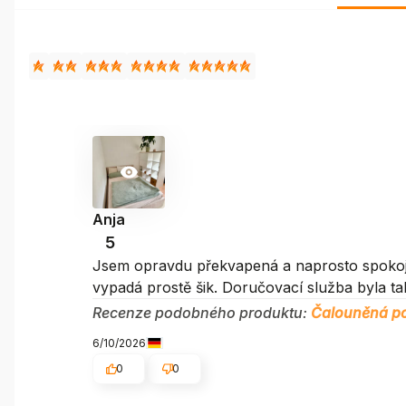
Anja
5
Jsem opravdu překvapená a naprosto spokojená
vypadá prostě šik. Doručovací služba byla t
Recenze podobného produktu:
Čalouněná po
6/10/2026
0
0