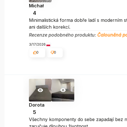
Michał
4
Minimalistická forma dobře ladí s moderním s
ani dalších korekcí.
Recenze podobného produktu:
Čalouněná po
3/17/2026
0
0
Dorota
5
Všechny komponenty do sebe zapadají bez nutn
zaručuje dlouhou životnost.