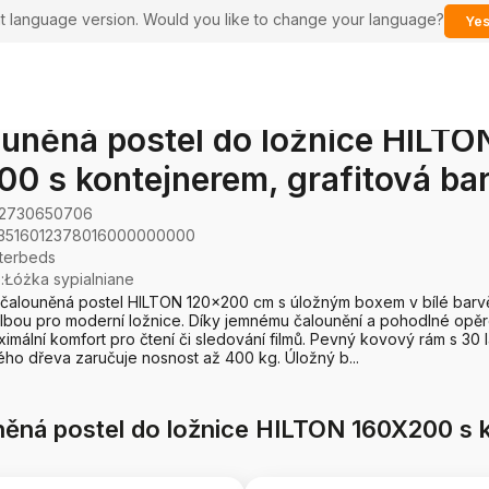
ent language version. Would you like to change your language?
Yes
uněná postel do ložnice HILTO
0 s kontejnerem, grafitová ba
2730650706
3516012378016000000000
nterbeds
e
:
Łóżka sypialniane
 čalouněná postel HILTON 120x200 cm s úložným boxem v bílé barvě
olbou pro moderní ložnice. Díky jemnému čalounění a pohodlné opěr
ximální komfort pro čtení či sledování filmů. Pevný kovový rám s 30 
ho dřeva zaručuje nosnost až 400 kg. Úložný b...
ěná postel do ložnice HILTON 160X200 s k