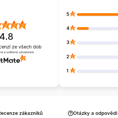
5
4
4.8
3
cenzí
ze všech dob
né a ověřené uživatelem
2
1
Recenze zákazníků
Otázky a odpovědi