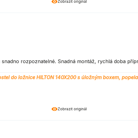
Zobrazit originál
ou snadno rozpoznatelné. Snadná montáž, rychlá doba příp
stel do ložnice HILTON 140X200 s úložným boxem, popel
Zobrazit originál