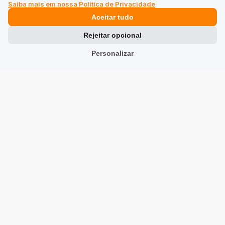
Mostrar original
Saiba mais em nossa Política de Privacidade
Aceitar tudo
Rejeitar opcional
Marco Knauer
verificado
5
Personalizar
Eu compraria de novo a qualquer momento
2/23/2026
0
0
Mostrar original
Rafał Lach
verificado
5
Melhor do que qualquer outra❤️ coisa
1/19/2026
0
0
Mostrar original