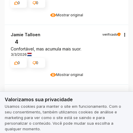
0
0
Mostrar original
Jamie Talloen
verificado
4
Confortável, mas acumula mais suor.
3/3/2026
0
0
Mostrar original
Valorizamos sua privacidade
Christian Bätz
verificado
Valorizamos sua privacidade
5
Usamos cookies para manter o site em funcionamento. Com o
É um ajuste perfeito mil vezes melhor que o original.
seu consentimento, também utilizamos cookies de análise e
2/25/2026
marketing para ver como o site está se saindo e para
0
0
personalizar o conteúdo. Você pode mudar sua escolha a
qualquer momento.