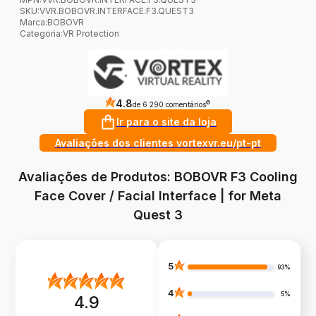
SKU:
VVR.BOBOVR.INTERFACE.F3.QUEST3
Marca
:
BOBOVR
Categoria
:
VR Protection
4.8
?
de 6 290 comentários
Ir para o site da loja
Avaliações dos clientes vortexvr.eu/pt-pt
Avaliações de Produtos: BOBOVR F3 Cooling
Face Cover / Facial Interface | for Meta
Quest 3
5
93%
4
5%
4.9