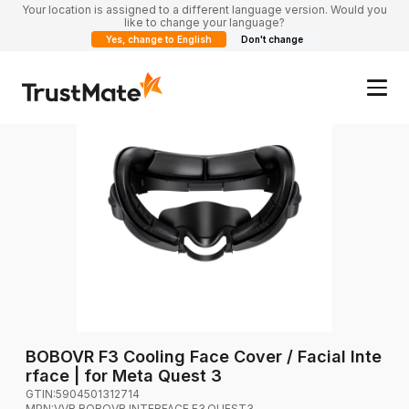
Your location is assigned to a different language version. Would you
like to change your language?
Yes, change to English
Don't change
BOBOVR F3 Cooling Face Cover / Facial Inte
rface | for Meta Quest 3
GTIN:
5904501312714
MPN:
VVR.BOBOVR.INTERFACE.F3.QUEST3