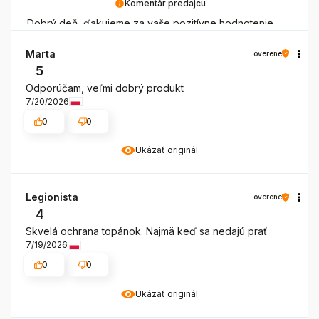
Komentár predajcu
Dobrý deň, ďakujeme za vaše pozitívne hodnotenie.
Sme radi, že ste s impregnačným prípravkom CREP
PROTECTOR spokojný a že sa k nemu opakovane
Marta
overené
vraciate. Vaša spokojnosť je pre nás dôležitá.
5
Odporúčam, veľmi dobrý produkt
7/20/2026
0
0
Ukázať originál
Legionista
overené
4
Skvelá ochrana topánok. Najmä keď sa nedajú prať
7/19/2026
0
0
Ukázať originál