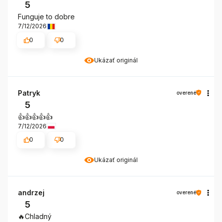
5
Funguje to dobre
7/12/2026
0
0
Ukázať originál
Patryk
overené
5
👍️👍️👍️👍️👍️
7/12/2026
0
0
Ukázať originál
andrzej
overené
5
🔥Chladný