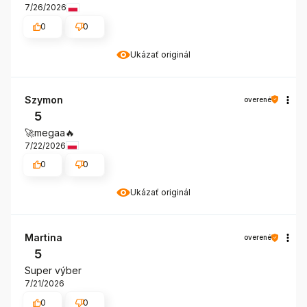
7/26/2026
0
0
Ukázať originál
Szymon
overené
5
🚀megaa🔥
7/22/2026
0
0
Ukázať originál
Martina
overené
5
Super výber
7/21/2026
0
0