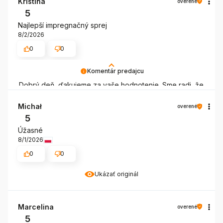
Kristína
overené
5
Najlepší impregnačný sprej
8/2/2026
0
0
Komentár predajcu
Dobrý deň, ďakujeme za vaše hodnotenie. Sme radi, že
vám CREP impregnačný prípravok Protector vyhovuje a
považujete ho za najlepší impregnačný sprej. Tešíme sa
Michał
overené
na vaše ďalšie nákupy.
5
Úžasné
8/1/2026
0
0
Ukázať originál
Marcelina
overené
5