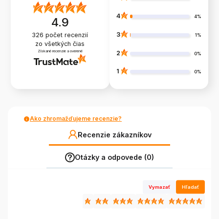
4
4%
4.9
3
326
počet recenzií
1%
zo všetkých čias
Získané recenzie a overené
2
0%
1
0%
Ako zhromažďujeme recenzie?
Recenzie zákazníkov
Otázky a odpovede (0)
Vymazať
Hľadať