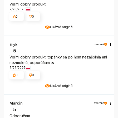
Veľmi dobrý produkt
7/28/2026
0
0
Ukázať originál
Eryk
overené
5
Veľmi dobrý produkt, topánky sa po ňom nezašpinia ani
nezmoknú, odporúčam 🔥
7/27/2026
0
0
Ukázať originál
Marcin
overené
5
Odporúčam