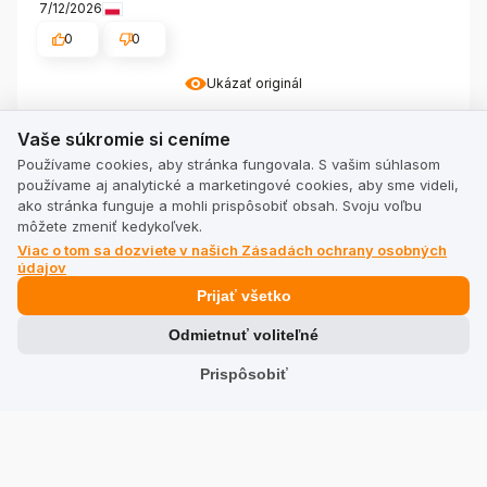
7/12/2026
0
0
Ukázať originál
Vaše súkromie si ceníme
Vaše súkromie si ceníme
Lívia
overené
Používame cookies, aby stránka fungovala. S vašim súhlasom
5
používame aj analytické a marketingové cookies, aby sme videli,
ako stránka funguje a mohli prispôsobiť obsah. Svoju voľbu
👍️👍️👍️👍️👍️👍️
môžete zmeniť kedykoľvek.
7/10/2026
Viac o tom sa dozviete v našich Zásadách ochrany osobných
0
0
údajov
Prijať všetko
Komentár predajcu
Odmietnuť voliteľné
Dobrý deň, ďakujeme za vaše hodnotenie a pozitívnu
spätnú väzbu na náš produkt 'CREP IMPREGNAČNÝ
Prispôsobiť
PRÍPRAVOK PROTECTOR'. Sme radi, že ste s ním
Alina
overené
spokojná!
5
Veľmi dobrý produkt!! Druhý balík som už kúpil. 👍️
7/10/2026