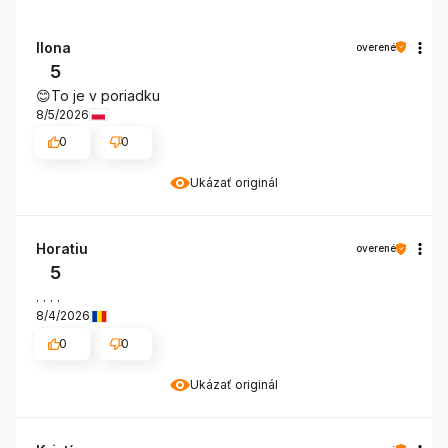
Ilona
overené
5
😊To je v poriadku
8/5/2026
0
0
Ukázať originál
Horatiu
overené
5
. . . .
8/4/2026
0
0
Ukázať originál