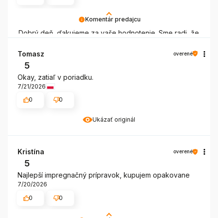
Komentár predajcu
Dobrý deň, ďakujeme za vaše hodnotenie. Sme radi, že
ste spokojná s výberom impregnačného prípravku
CREP Protector. Tešíme sa na vašu ďalšiu návštevu!
Tomasz
overené
5
Okay, zatiaľ v poriadku.
7/21/2026
0
0
Ukázať originál
Kristína
overené
5
Najlepší impregnačný prípravok, kupujem opakovane
7/20/2026
0
0