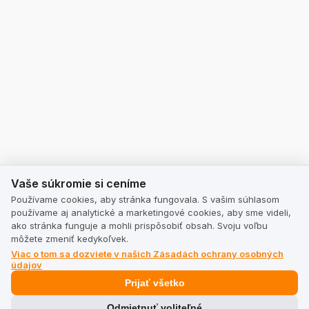
Vaše súkromie si ceníme
Vaše súkromie si ceníme
Používame cookies, aby stránka fungovala. S vašim súhlasom
používame aj analytické a marketingové cookies, aby sme videli,
ako stránka funguje a mohli prispôsobiť obsah. Svoju voľbu
môžete zmeniť kedykoľvek.
Viac o tom sa dozviete v našich Zásadách ochrany osobných
údajov
Prijať všetko
Odmietnuť voliteľné