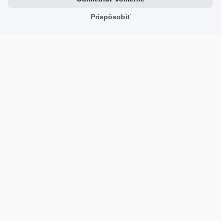
Prispôsobiť
Máte pochybnosti o tom, ktorý plán bude pre vás ten
najlepší?
Využite pomoc našich expertov!
Žiadosť o kontakt
Kliknutím na "Odoslať" súhlasíte s tým, že vás kontaktuje
zástupca TrustMate