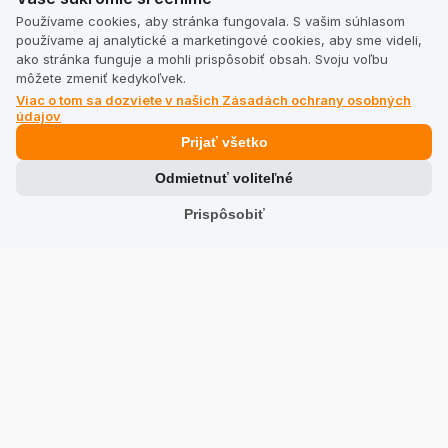
Používame cookies, aby stránka fungovala. S vašim súhlasom
používame aj analytické a marketingové cookies, aby sme videli,
ako stránka funguje a mohli prispôsobiť obsah. Svoju voľbu
môžete zmeniť kedykoľvek.
Viac o tom sa dozviete v našich Zásadách ochrany osobných
údajov
Prijať všetko
Odmietnuť voliteľné
Prispôsobiť
Máte pochybnosti o tom, ktorý plán bude pre vás ten
najlepší?
Využite pomoc našich expertov!
Žiadosť o kontakt
Kliknutím na "Odoslať" súhlasíte s tým, že vás kontaktuje
zástupca TrustMate