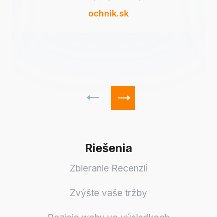
vlastný štýl. Tento obchod vždy napĺňa
ochnik.sk
moje očakávania – úplná spokojnosť. ❤️
Riešenia
Zbieranie Recenzií
Zvýšte vaše tržby