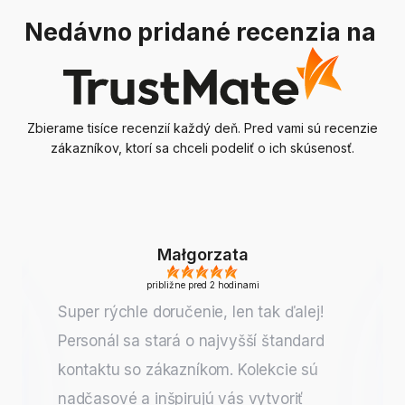
Nedávno pridané recenzia na
Zbierame tisíce recenzií každý deň. Pred vami sú recenzie
zákazníkov, ktorí sa chceli podeliť o ich skúsenosť.
Małgorzata
približne pred 2 hodinami
Super rýchle doručenie, len tak ďalej!
Personál sa stará o najvyšší štandard
kontaktu so zákazníkom. Kolekcie sú
nadčasové a inšpirujú vás vytvoriť