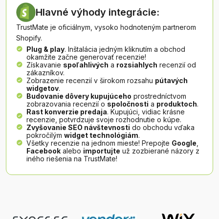
Hlavné výhody integrácie
:
TrustMate je oficiálnym, vysoko hodnoteným partnerom
Shopify.
Plug & play
.
Inštalácia jedným kliknutím a obchod
okamžite začne generovať recenzie!
Získavanie
spoľahlivých
a
rozsiahlych
recenzií od
zákazníkov.
Zobrazenie recenzií v širokom rozsahu
pútavých
widgetov
.
Budovanie dôvery kupujúceho
prostredníctvom
zobrazovania recenzií o
spoločnosti
a
produktoch
.
Rast konverzie predaja
. Kupujúci, vidiac krásne
recenzie, potvrdzuje svoje rozhodnutie o kúpe.
Zvyšovanie SEO návštevnosti
do obchodu vďaka
pokročilým
widget technológiám
.
Všetky recenzie na jednom mieste! Prepojte
Google
,
Facebook
alebo
importujte
už zozbierané názory z
iného riešenia na TrustMate!