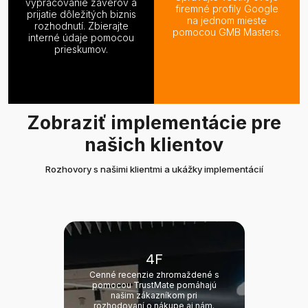
vypracovanie záverov a
firemné profily Google
prijatie dôležitých biznis
na jednom mieste
rozhodnutí. Zbierajte
pomocou GMB Masters.
interné údaje pomocou
prieskumov.
Zobraziť implementácie pre
našich klientov
Rozhovory s našimi klientmi a ukážky implementácií
4F
Cenné recenzie zhromaždené s
pomocou TrustMate pomáhajú
našim zákazníkom pri
rozhodovaní o nákupe aj nám.