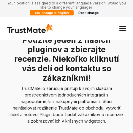
Your location is assigned to a different language version. Would you
like to change your language?
Yes, change to English
Don't change
Integrácia
Použite jeden z našich
pluginov a zbierajte
recenzie. Niekoľko kliknutí
vás delí od kontaktu so
zákazníkmi!
TrustMate.io zaručuje prístup k svojim službám
prostredníctvom jednoduchých integrácií s
najpopulárnejšími nákupnými platformami. Stačí
nainštalovať rozšírenie TrustMate do obchodu, vytvoriť
účet a hotovo! Plugin bude žiadať zákazníkov o recenzie
a zobrazovať ich v krásnych widgetoch.