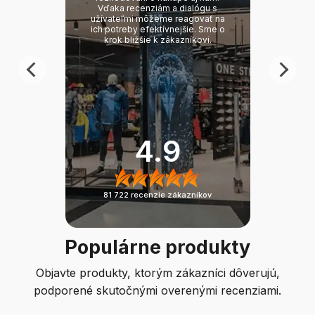
Vďaka recenziám a dialógu s
užívateľmi môžeme reagovať na
ich potreby efektívnejšie. Sme o
krok bližšie k zákazníkovi.
4.9
81 722
recenzie zákazníkov
Populárne produkty
Objavte produkty, ktorým zákazníci dôverujú,
podporené skutočnými overenými recenziami.