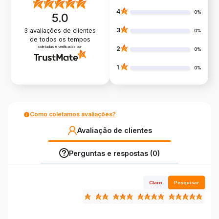
4
0%
5.0
3
3
avaliações de clientes
0%
de todos os tempos
coletadas e verificadas por
2
0%
1
0%
Como coletamos avaliações?
Avaliação de clientes
Perguntas e respostas (0)
Claro
Pesquisar