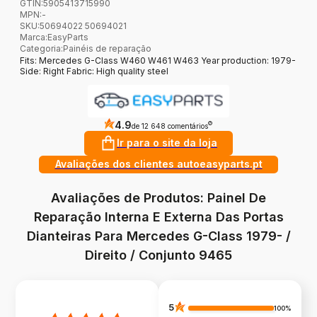
GTIN:
5905413715990
MPN:
-
SKU:
50694022 50694021
Marca
:
EasyParts
Categoria
:
Painéis de reparação
Fits: Mercedes G-Class W460 W461 W463 Year production: 1979-
Side: Right Fabric: High quality steel
4.9
?
de 12 648 comentários
Ir para o site da loja
Avaliações dos clientes autoeasyparts.pt
Avaliações de Produtos: Painel De
Reparação Interna E Externa Das Portas
Dianteiras Para Mercedes G-Class 1979- /
Direito / Conjunto 9465
5
100%