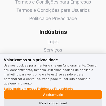
Termos e Condições para Empresas
Termos e Condições para Usuários
Política de Privacidade
Indústrias
Lojas
Serviços
Valorizamos sua privacidade
Hotéis
Valorizamos sua privacidade
Usamos cookies para manter o site em funcionamento. Com o
Restaurantes
seu consentimento, também utilizamos cookies de análise e
Procure uma Empresa
marketing para ver como o site está se saindo e para
personalizar o conteúdo. Você pode mudar sua escolha a
qualquer momento.
TrustMate
Saiba mais em nossa Política de Privacidade
Aceitar tudo
Contato
Rejeitar opcional