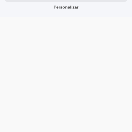
Avaliações sobre Nós
Personalizar
Parceiros
Team
Endereço
TrustMate S.A.
Bartoszowicka 3
,
51-641
Wroclaw
,
Poland