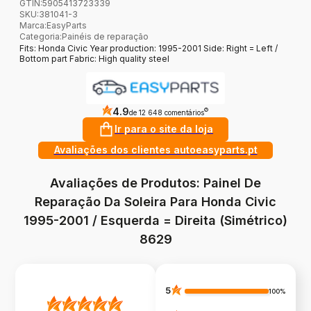
GTIN:
5905413723339
SKU:
381041-3
Marca
:
EasyParts
Categoria
:
Painéis de reparação
Fits: Honda Civic Year production: 1995-2001 Side: Right = Left /
Bottom part Fabric: High quality steel
4.9
?
de 12 648 comentários
Ir para o site da loja
Avaliações dos clientes autoeasyparts.pt
Avaliações de Produtos: Painel De
Reparação Da Soleira Para Honda Civic
1995-2001 / Esquerda = Direita (Simétrico)
8629
5
100%