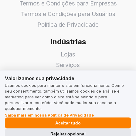
Termos e Condições para Empresas
Termos e Condições para Usuários
Política de Privacidade
Indústrias
Lojas
Serviços
Valorizamos sua privacidade
Hotéis
Valorizamos sua privacidade
Restaurantes
Usamos cookies para manter o site em funcionamento. Com o
seu consentimento, também utilizamos cookies de análise e
Procure uma Empresa
marketing para ver como o site está se saindo e para
personalizar o conteúdo. Você pode mudar sua escolha a
qualquer momento.
TrustMate
Saiba mais em nossa Política de Privacidade
Aceitar tudo
Contato
Rejeitar opcional