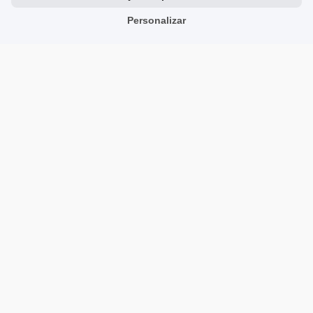
Avaliações sobre Nós
Personalizar
Parceiros
Team
Endereço
TrustMate S.A.
Bartoszowicka 3
,
51-641
Wroclaw
,
Poland