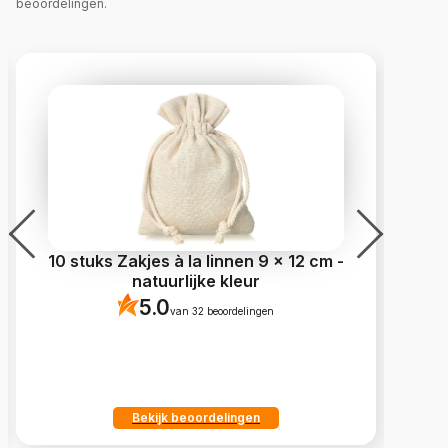
beoordelingen.
10 stuks Zakjes à la linnen 9 x 12 cm -
10
natuurlijke kleur
5.0
van 32 beoordelingen
Bekijk beoordelingen