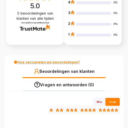
4
0%
5.0
3
5
beoordelingen van
0%
klanten
van alle tijden
verzameld en geverifieerd door
2
0%
1
0%
Hoe verzamelen we beoordelingen?
Beoordelingen van klanten
Vragen en antwoorden (0)
Wis
Zoek