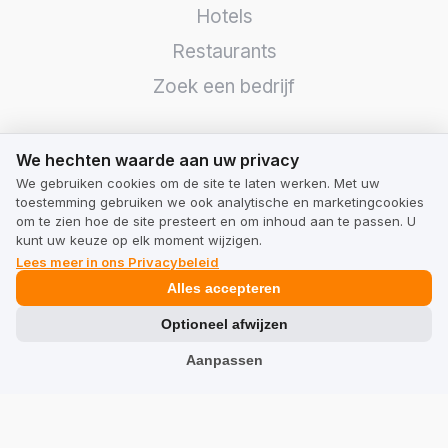
Hotels
Restaurants
Zoek een bedrijf
TrustMate
We hechten waarde aan uw privacy
We hechten waarde aan uw privacy
Neem contact met ons op
We gebruiken cookies om de site te laten werken. Met uw
toestemming gebruiken we ook analytische en marketingcookies
Beoordelingen over ons
om te zien hoe de site presteert en om inhoud aan te passen. U
kunt uw keuze op elk moment wijzigen.
Partners
Lees meer in ons Privacybeleid
Team
Alles accepteren
Optioneel afwijzen
Adres
Aanpassen
TrustMate S.A.
Bartoszowicka 3
,
51-641