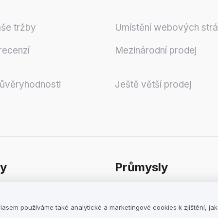
še tržby
Umístění webových str
recenzí
Mezinárodní prodej
důvěryhodnosti
Ještě větší prodej
y
Průmysly
 podmínky pro
E-shopy
le
Služby
lasem používáme také analytické a marketingové cookies k zjištění, ja
podmínky pro uživatele