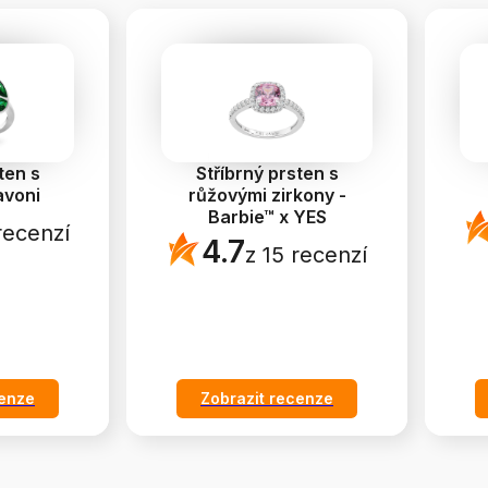
ten s
Stříbrný prsten s
avoni
růžovými zirkony -
Barbie™ x YES
recenzí
4.7
z 15 recenzí
cenze
Zobrazit recenze