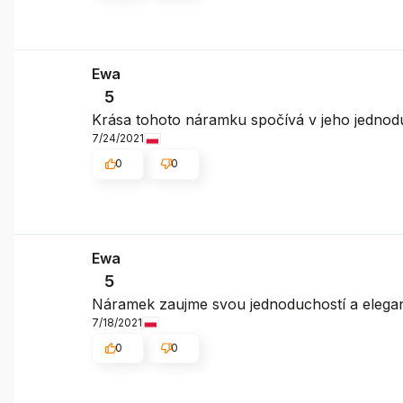
Ewa
5
Krása tohoto náramku spočívá v jeho jednodu
7/24/2021
0
0
Ewa
5
Náramek zaujme svou jednoduchostí a elegan
7/18/2021
0
0