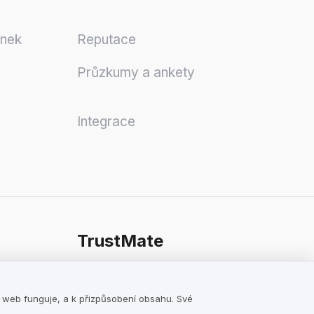
ánek
Reputace
Průzkumy a ankety
Integrace
TrustMate
Kontaktujte nás
Recenze o Nás
k web funguje, a k přizpůsobení obsahu. Své