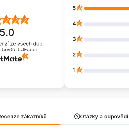
5
4
5.0
3
enzí
ze všech dob
né a ověřené uživatelem
2
1
Recenze zákazníků
Otázky a odpovědi