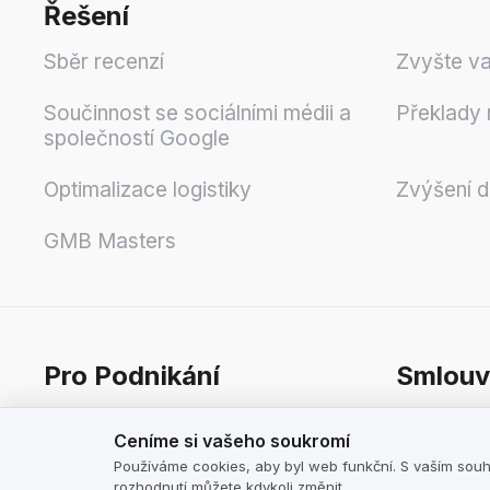
Řešení
Sběr recenzí
Zvyšte va
Součinnost se sociálními médii a
Překlady 
společností Google
Optimalizace logistiky
Zvýšení 
GMB Masters
Pro Podnikání
Smlouv
Ceníme si vašeho soukromí
Ceník
Obchodní
Ceníme si vašeho soukromí
podnikate
Kalkulačka
Používáme cookies, aby byl web funkční. S vaším souh
Obchodní 
rozhodnutí můžete kdykoli změnit.