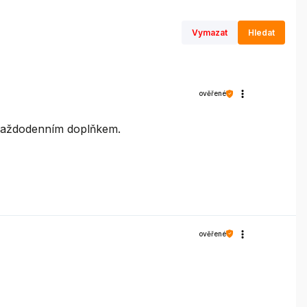
Vymazat
Hledat
ověřené
m každodenním doplňkem.
ověřené