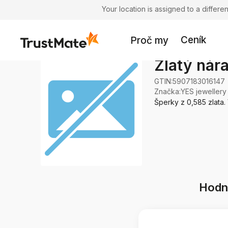
Your location is assigned to a differ
Ceník
Proč my
Zlatý nár
GTIN:
5907183016147
Značka
:
YES jewellery
Šperky z 0,585 zlata.
Hodno