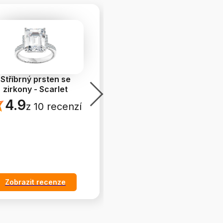
Stříbrný prsten se
Náhrdelník s perlami -
zirkony - Scarlet
Pearls
4.9
5.0
z 10 recenzí
z 7 recenzí
Zobrazit recenze
Zobrazit recenze