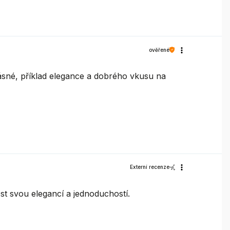
ověřené
ásné, příklad elegance a dobrého vkusu na
Externí recenze
st svou elegancí a jednoduchostí.