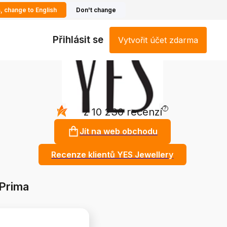
, change to English
Don't change
Přihlásit se
Vytvořit účet zdarma
?
4.8
z 10 230 recenzí
Jít na web obchodu
Recenze klientů YES Jewellery
 Prima