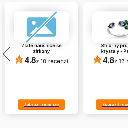
Zlaté náušnice se
Stříbrný prs
zirkony
krystaly - P
4.8
4.8
z 10 recenzí
z 12 
Zobrazit recenze
Zobrazit re