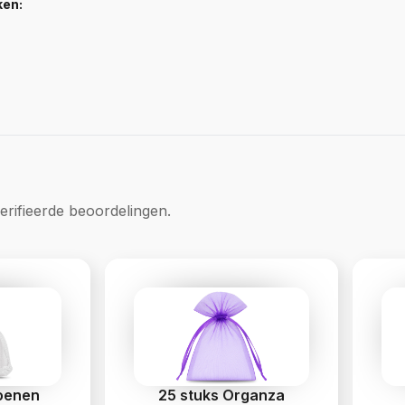
ken:
rifieerde beoordelingen.
toenen
25 stuks Organza