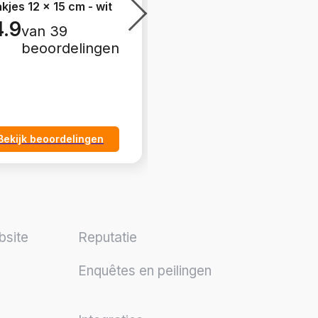
kjes 12 x 15 cm - wit
linnen 10 x 13 cm -
natuurlijke kleur
4.9
van 39
5.0
van 23
beoordelingen
beoordelingen
Bekijk beoordelingen
Bekijk beoordelingen
bsite
Reputatie
Enquêtes en peilingen