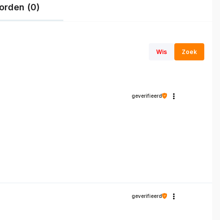
orden (0)
Wis
Zoek
geverifieerd
geverifieerd