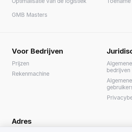
Optimalisatie van de logistiek
Toename 
GMB Masters
Voor Bedrijven
Juridis
Prijzen
Algemene
bedrijven
Rekenmachine
Algemene
gebruiker
Privacybe
Adres
We hechten waarde aan uw privacy