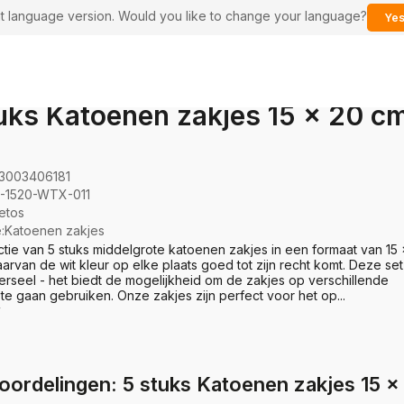
ent language version. Would you like to change your language?
Yes
uks Katoenen zakjes 15 x 20 cm
3003406181
-1520-WTX-011
etos
e
:
Katoenen zakjes
ctie van 5 stuks middelgrote katoenen zakjes in een formaat van 15
arvan de wit kleur op elke plaats goed tot zijn recht komt. Deze set 
erseel - het biedt de mogelijkheid om de zakjes op verschillende
te gaan gebruiken. Onze zakjes zijn perfect voor het op...
oordelingen: 5 stuks Katoenen zakjes 15 x 