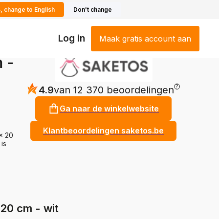
, change to English
Don't change
Log in
Maak gratis account aan
 -
?
4.9
van 12 370 beoordelingen
Ga naar de winkelwebsite
Klantbeoordelingen saketos.be
 x 20
is
20 cm - wit