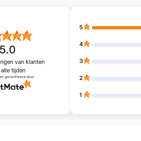
5
4
5.0
3
ngen van klanten
alle tijden
2
en geverifieerd door
1