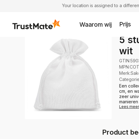
Your location is assigned to a differ
Prijs
Waarom wij
5 st
wit
GTIN:
590
MPN:
COT
Merk
:
Sak
Categori
Een colle
cm, en wa
zeer univ
manieren 
Lees meer
Product be