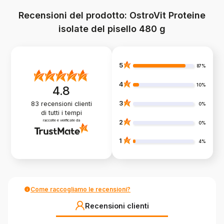
Recensioni del prodotto: OstroVit Proteine
isolate del pisello 480 g
5
87%
4
10%
4.8
3
83
recensioni clienti
0%
di tutti i tempi
raccolte e verificate da
2
0%
1
4%
Come raccogliamo le recensioni?
Recensioni clienti