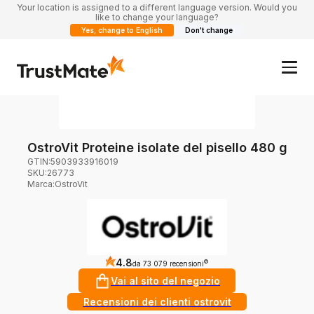
Your location is assigned to a different language version. Would you
like to change your language?
Yes, change to English
Don't change
OstroVit Proteine isolate del pisello 480 g
GTIN:
5903933916019
SKU:
26773
Marca
:
OstroVit
4.8
?
da 73 079 recensioni
Vai al sito del negozio
Recensioni dei clienti ostrovit