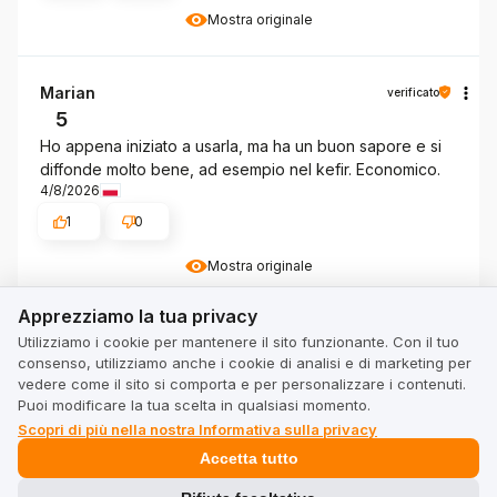
Mostra originale
Marian
verificato
5
Ho appena iniziato a usarla, ma ha un buon sapore e si
diffonde molto bene, ad esempio nel kefir. Economico.
4/8/2026
1
0
Mostra originale
Apprezziamo la tua privacy
Apprezziamo la tua privacy
Aleksandra
verificato
Utilizziamo i cookie per mantenere il sito funzionante. Con il tuo
consenso, utilizziamo anche i cookie di analisi e di marketing per
5
vedere come il sito si comporta e per personalizzare i contenuti.
Eccezionalmente buono nel sapore e nella consistenza,
Puoi modificare la tua scelta in qualsiasi momento.
proteina vegana. Quello che per me è importante è che
Scopri di più nella nostra Informativa sulla privacy
non si gonfia e non causa problemi cutanei, a differenza
Accetta tutto
degli isolati animali. E il prezzo, come sempre, vince sugli
altri!