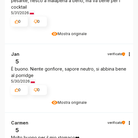
pesante, riesco a malapena a berlo, ma va bene per i
cocktail
5/31/2026
0
0
Mostra originale
Jan
verificato
5
È buono. Niente gonfiore, sapore neutro, si abbina bene
al porridge
5/30/2026
0
0
Mostra originale
Carmen
verificato
5
Molto buono per il mio stomaco❤️