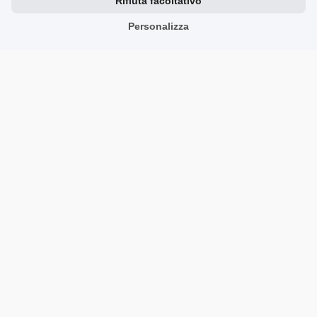
Rifiuta facoltativo
4/7/2026
Personalizza
1
0
Mostra originale
Marcin
verificato
5
👍️Buon isolato
3/17/2026
0
0
Mostra originale
Mateusz
verificato
5
Composizione e gusto a 5 con un 💪 vantaggio
3/16/2026
0
0